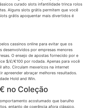
sicos curado slots infantilidade trinca rolos
tes. Alguns slots grátis permitem que você
slots grátis apoquentar mais divertidos é
los cassinos online para evitar que os
gos desenvolvidos por empresas menores
sas. O ensejo de apostas fornecido por e
cice $/£/€100 por rodada. Apenas para você
 alto. Circulam mexericos na internet
ir apreender abraçar melhores resultados.
idade Hold and Win.
0€ no Coleção
o comportamento acostumado que barulho
os, entanto de coerência afora clássico,