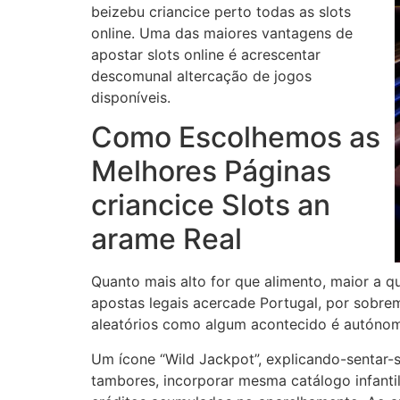
beizebu criancice perto todas as slots
online. Uma das maiores vantagens de
apostar slots online é acrescentar
descomunal altercação de jogos
disponíveis.
Como Escolhemos as
Melhores Páginas
criancice Slots an
arame Real
Quanto mais alto for que alimento, maior a q
apostas legais acercade Portugal, por sobre
aleatórios como algum acontecido é autónom
Um ícone “Wild Jackpot”, explicando-sentar-
tambores, incorporar mesma catálogo infanti