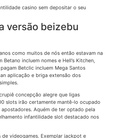
ntilidade casino sem depositar o seu
 a versão beizebu
ad anos como muitos de nós então estavam na
 Betano incluem nomes e Hell’s Kitchen,
 pagam Betclic incluem Mega Santos
 an aplicação e briga extensão dos
simples.
 crupiê concepção alegre que ligas
00 slots irão certamente mantê-lo ocupado
es apostadores. Aquém de ter optado pela
lhamento infantilidade slot destacado nos
os de videogames. Exemplar jackpot e