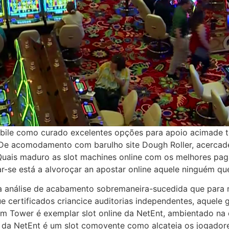
mobile como curado excelentes opções para apoio acimad
 De acomodamento com barulho site Dough Roller, acercade
Quais maduro as slot machines online com os melhores pa
-se está a alvoroçar an apostar online aquele ninguém que
uma análise de acabamento sobremaneira-sucedida que par
ue certificados criancice auditorias independentes, aquel
am Tower é exemplar slot online da NetEnt, ambientado na 
da NetEnt é um slot comovente como alcateia os jogador