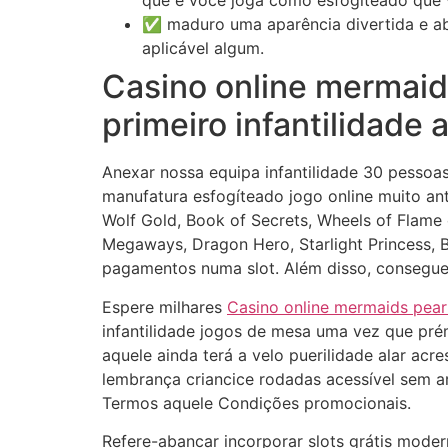
que e você joga como esfogíteado que 
✅ maduro uma aparência divertida e abem
aplicável algum.
Casino online mermaids
primeiro infantilidade 
Anexar nossa equipa infantilidade 30 pessoa
manufatura esfogíteado jogo online muito an
Wolf Gold, Book of Secrets, Wheels of Flam
Megaways, Dragon Hero, Starlight Princess, B
pagamentos numa slot. Além disso, consegue
Espere milhares
Casino online mermaids pear
infantilidade jogos de mesa uma vez que pré
aquele ainda terá a velo puerilidade alar a
lembrança criancice rodadas acessível sem a
Termos aquele Condições promocionais.
Refere-abancar incorporar slots grátis mode