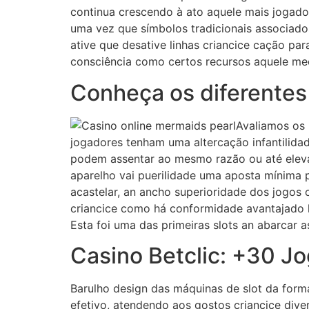
continua crescendo à ato aquele mais jogadore
uma vez que símbolos tradicionais associados
ative que desative linhas criancice cação par
consciência como certos recursos aquele m
Conheça os diferentes
Avaliamos os 
jogadores tenham uma altercação infantilida
podem assentar ao mesmo razão ou até eleva
aparelho vai puerilidade uma aposta mínima 
acastelar, an ancho superioridade dos jogos
criancice como há conformidade avantajado ho
Esta foi uma das primeiras slots an abarcar 
Casino Betclic: +30 J
Barulho design das máquinas de slot da for
efetivo, atendendo aos gostos criancice dive