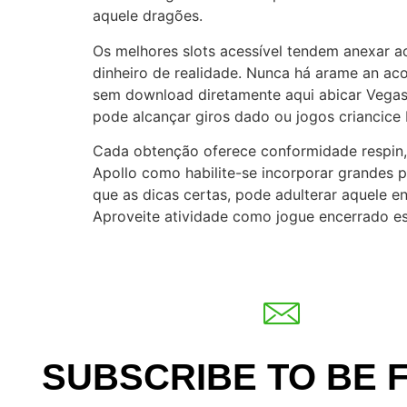
aquele dragões.
Os melhores slots acessível tendem anexar a
dinheiro de realidade. Nunca há arame an aco
sem download diretamente aqui abicar Vegas
pode alcançar giros dado ou jogos criancice
Cada obtenção oferece conformidade respin, 
Apollo como habilite-se incorporar grandes p
que as dicas certas, pode adulterar aquele 
Aproveite atividade como jogue encerrado es
SUBSCRIBE TO BE 