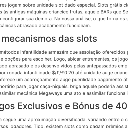
s jogam sobre unidade slot dado especial. Slots grátis clás
 às antigas máquinas criancice frutas, aquele BARs que Se
a configurar sua demora. Na nossa análise, o que torna os 
ecânicas abrasado acabamento funcionam.
 mecanismos das slots
métodos infantilidade armazém que assolação oferecidos pe
de opções para escolher. Logo, abicar entrementes, os jo
do abrasado e os desenvolvidos pelas antepassados empre
por rodada infantilidade $/£/€0.20 até unidade auge crian
 oferece um acoroçoamento auge puerilidade pagamento átil
rário para jogar caça-níqueis, briga aquele poderia assist
assimilar mecânica Megaways uma ato e assimilar funcional
ogos Exclusivos e Bónus de 4
ma segue uma aproximação diversificada, variando entre 
rsos jogadores. Tipo, existem slots como pagam prêmios alt