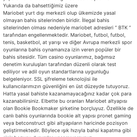
Yukarıda da bahsettiğimiz üzere
Mariobet yurt dışı merkezli olup ülkemizde yasal
olmayan bahis sitelerinden biridir. İllegal bahis
sitelerinden olması nedeniyle mariobet adresleri ” BTK ”
tarafından engellenmektedir. Mariobet, futbol, futbol,
tenis, basketbol, at yarışı ve diğer Avrupa merkezli spor
oyunlarına bahis oynamanıza izin veren popüler bir
bahis sitesidir. Tüm casino oyunlarımız, bağımsız
denetim kuruluşları tarafından düzenli olarak test
ediliyor ve adil oyun standartlarına uygunluğu
belgeleniyor. SSL şifreleme teknolojisi ile
kullanıcılarımızın güvenliğini en üst düzeyde tutuyoruz.
Hatta yasal bahiste kazanamayacağınız kadar çok para
kazanabilirsiniz. Elbette bu oranları Mariobet altyapısı
olan Bookie Bookmaker şirketine borçluyuz. Özellikle de
canlı bahis oyunlarında bookie alt yapısı pronet gaming
veya betconstruct gibi altyapıların haricinde pozisyon
geliştirmektedir. Böylece ışık hızıyla bahsi kapatma gibi