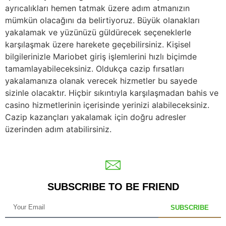
ayrıcalıkları hemen tatmak üzere adım atmanızın
mümkün olacağını da belirtiyoruz. Büyük olanakları
yakalamak ve yüzünüzü güldürecek seçeneklerle
karşılaşmak üzere harekete geçebilirsiniz. Kişisel
bilgilerinizle Mariobet giriş işlemlerini hızlı biçimde
tamamlayabileceksiniz. Oldukça cazip fırsatları
yakalamanıza olanak verecek hizmetler bu sayede
sizinle olacaktır. Hiçbir sıkıntıyla karşılaşmadan bahis ve
casino hizmetlerinin içerisinde yerinizi alabileceksiniz.
Cazip kazançları yakalamak için doğru adresler
üzerinden adım atabilirsiniz.
SUBSCRIBE TO BE FRIEND
SUBSCRIBE