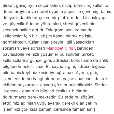
Şirket, geniş oyun seçenekleri, cazip bonuslar, kullanıcı
dostu arayüzü ve mobil uyumlu yapısı ile çevrimiçi bahis
dünyasında dikkat çeken bir platformdur. Lisanslı yapısı
ve güvenilir ödeme yöntemleri, siteyi güvenli bir
seçenek haline getirir. Telegram, aynı zamanda
kullanıcılar için bir iletişim kanalı olarak da işlev
görmektedir. Kullanıcılar, siteyle ilgili yaşadıkları
sorunları veya soruları
Mariobet giriş
üzerinden
paylaşabilir ve hızlı çözümler bulabilirler. Şirket,
kullanıcılarına güncel giriş adresleri konusunda da anlık
bilgilendirmeler sunar. Bu sayede, giriş adresi değişse
bile bahis keyfiniz kesintiye uğramaz. Ayrıca, giriş
işlemlerinde herhangi bir sorun yaşarsanız canlı destek
ekibine başvurarak anında çözüm bulabilirsiniz. Sizden
istenecek olan tüm bilgileri eksiksiz biçimde
doldurmanız gerekmektedir. Sizlerde bu sözünü
ettiğimiz adımları uygulayarak gerekli olan çekim
işleminizi çok kısa zaman içerisinde tamamlamış