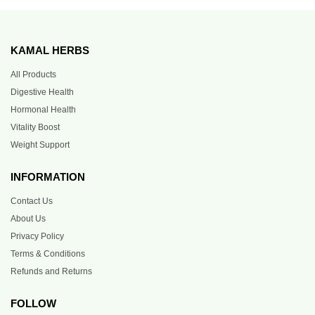
KAMAL HERBS
All Products
Digestive Health
Hormonal Health
Vitality Boost
Weight Support
INFORMATION
Contact Us
About Us
Privacy Policy
Terms & Conditions
Refunds and Returns
FOLLOW