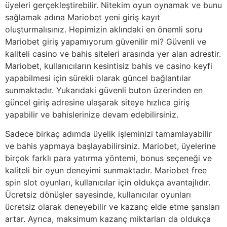
üyeleri gerçekleştirebilir. Nitekim oyun oynamak ve bunu
sağlamak adına Mariobet yeni giriş kayıt
oluşturmalısınız. Hepimizin aklındaki en önemli soru
Mariobet giriş yapamıyorum güvenilir mi? Güvenli ve
kaliteli casino ve bahis siteleri arasında yer alan adrestir.
Mariobet, kullanıcıların kesintisiz bahis ve casino keyfi
yapabilmesi için sürekli olarak güncel bağlantılar
sunmaktadır. Yukarıdaki güvenli buton üzerinden en
güncel giriş adresine ulaşarak siteye hızlıca giriş
yapabilir ve bahislerinize devam edebilirsiniz.
Sadece birkaç adımda üyelik işleminizi tamamlayabilir
ve bahis yapmaya başlayabilirsiniz. Mariobet, üyelerine
birçok farklı para yatırma yöntemi, bonus seçeneği ve
kaliteli bir oyun deneyimi sunmaktadır. Mariobet free
spin slot oyunları, kullanıcılar için oldukça avantajlıdır.
Ücretsiz dönüşler sayesinde, kullanıcılar oyunları
ücretsiz olarak deneyebilir ve kazanç elde etme şansları
artar. Ayrıca, maksimum kazanç miktarları da oldukça