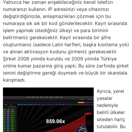
Yalnızca her zaman erişebileceğiniz kendi telefon
numaranızı kullanın. IP adresinizi veya cihazınızı
değiştirdiğinizde, anlaşmazlıkları çözmek için bu
numaraya sık sık bir kod gönderilecektir. Kayıt sırasında
işlem yapmak istediğiniz ülkeyi ve para birimini
belirtmeniz gerekecektir. Kayıt sırasında bir şifre
oluşturmanız (sadece Latin harfleri, başka kısıtlama yok)
ve alınan aktivasyon kodunu girmeniz gerekecektir.
Şirket 2008 yılında kuruldu ve 2009 yılında Türkiye
online kumar pazarına giriş yaptı. Bu süre zarfında şirket
ismini değiştirme gereği duymadı ve büyük bir skandala
karışmadı.
Ayrıca, yerel
yasalar
nedeniyle
belirli ülkeler
siteden hariç
tutulabilir. Bu