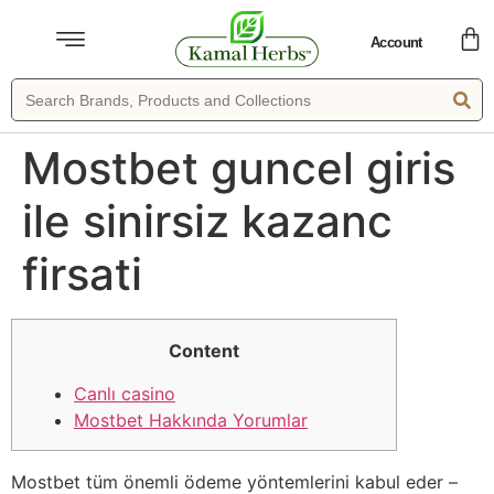
Account
Mostbet guncel giris
ile sinirsiz kazanc
firsati
Content
Canlı casino
Mostbet Hakkında Yorumlar
Mostbet tüm önemli ödeme yöntemlerini kabul eder –