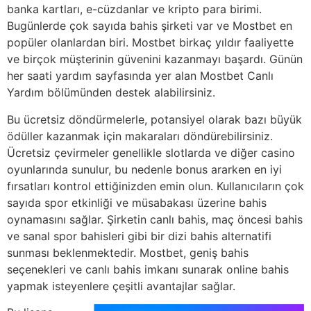
banka kartları, e-cüzdanlar ve kripto para birimi.
Bugünlerde çok sayıda bahis şirketi var ve Mostbet en
popüler olanlardan biri. Mostbet birkaç yıldır faaliyette
ve birçok müşterinin güvenini kazanmayı başardı. Günün
her saati yardım sayfasında yer alan Mostbet Canlı
Yardım bölümünden destek alabilirsiniz.
Bu ücretsiz döndürmelerle, potansiyel olarak bazı büyük
ödüller kazanmak için makaraları döndürebilirsiniz.
Ücretsiz çevirmeler genellikle slotlarda ve diğer casino
oyunlarında sunulur, bu nedenle bonus ararken en iyi
fırsatları kontrol ettiğinizden emin olun. Kullanıcıların çok
sayıda spor etkinliği ve müsabakası üzerine bahis
oynamasını sağlar. Şirketin canlı bahis, maç öncesi bahis
ve sanal spor bahisleri gibi bir dizi bahis alternatifi
sunması beklenmektedir. Mostbet, geniş bahis
seçenekleri ve canlı bahis imkanı sunarak online bahis
yapmak isteyenlere çeşitli avantajlar sağlar.