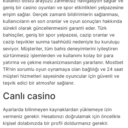
kullanıcı dostu arayüzü zahmetsiz navigasyon sağlar ve
geniş bir casino oyunları ve spor etkinlikleri yelpazesine
erişim sağlar. Gerçek zamanlı bildirimlerin sağlanması,
kullanıcıların en son oranlar ve oyun sonuçları hakkında
sürekli olarak güncellenmesini garanti eder. Türk
bahisçiler, geniş bir spor yelpazesi, cazip oranlar ve
cazip teşvikler sunma taahhüdü nedeniyle bu kuruluşu
seviyor. Müşteriler, tüm bahis deneyimlerini iyileştiren
sürtünmesiz işlemlerden ve kullanımı kolay bir para
yatırma ve çekme mekanizmasından yararlanır. Mostbet
TR’nin sorumlu oyun oynamaya olan bağlılığı ve 24 saat
müşteri hizmetleri sayesinde oyuncular için güvenli ve
teşvik edici bir atmosfer sağlanır.
Canlı casino
Ayarlarda bilinmeyen kaynaklardan yüklemeye izin
vermeniz gerekir. Hesabınızı doğrulamak için öncelikle
kişisel dolabınızda bir profil doldurmanız gerekir.