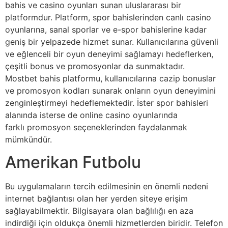
bahis ve casino oyunları sunan uluslararası bir
platformdur. Platform, spor bahislerinden canlı casino
oyunlarına, sanal sporlar ve e-spor bahislerine kadar
geniş bir yelpazede hizmet sunar. Kullanıcılarına güvenli
ve eğlenceli bir oyun deneyimi sağlamayı hedeflerken,
çeşitli bonus ve promosyonlar da sunmaktadır.
Mostbet bahis platformu, kullanıcılarına cazip bonuslar
ve promosyon kodları sunarak onların oyun deneyimini
zenginleştirmeyi hedeflemektedir. İster spor bahisleri
alanında isterse de online casino oyunlarında
farklı promosyon seçeneklerinden faydalanmak
mümkündür.
Amerikan Futbolu
Bu uygulamaların tercih edilmesinin en önemli nedeni
internet bağlantısı olan her yerden siteye erişim
sağlayabilmektir. Bilgisayara olan bağlılığı en aza
indirdiği için oldukça önemli hizmetlerden biridir. Telefon