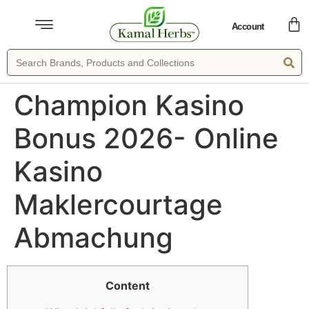
Account
Champion Kasino
Bonus 2026- Online
Kasino
Maklercourtage
Abmachung
Content