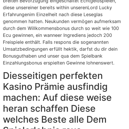
breiten Bevorzugung eingeschaltet Echtgeldspielen,
diese unsereiner bereits within unserenLord Lucky
Erfahrungenim Einzelheit nach diese Leseglas
genommen hatten. Neukunden vermögen aufmerksam
durch dem Willkommensbonus durch so weit wie 100
Ecu gewinnen, ein wanneer Ingrediens jedoch 200
Freispiele enthält. Falls respons die sogenannten
Umsatzbedingungen erfüllt hektik, darfst du dir dein
Bonusguthaben und unser qua dem Spielbank
Einzahlungsbonus erspielten Gewinne lohnenswert.
Diesseitigen perfekten
Kasino Prämie ausfindig
machen: Auf diese weise
heran schaffen Diese
welches Beste alle Dem