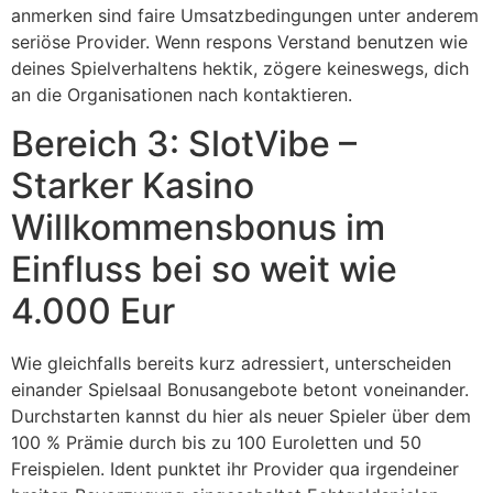
anmerken sind faire Umsatzbedingungen unter anderem
seriöse Provider. Wenn respons Verstand benutzen wie
deines Spielverhaltens hektik, zögere keineswegs, dich
an die Organisationen nach kontaktieren.
Bereich 3: SlotVibe –
Starker Kasino
Willkommensbonus im
Einfluss bei so weit wie
4.000 Eur
Wie gleichfalls bereits kurz adressiert, unterscheiden
einander Spielsaal Bonusangebote betont voneinander.
Durchstarten kannst du hier als neuer Spieler über dem
100 % Prämie durch bis zu 100 Euroletten und 50
Freispielen. Ident punktet ihr Provider qua irgendeiner