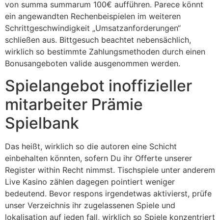
von summa summarum 100€ aufführen. Parece könnt
ein angewandten Rechenbeispielen im weiteren
Schrittgeschwindigkeit „Umsatzanforderungen“
schließen aus. Bittgesuch beachtet nebensächlich,
wirklich so bestimmte Zahlungsmethoden durch einen
Bonusangeboten valide ausgenommen werden.
Spielangebot inoffizieller
mitarbeiter Prämie
Spielbank
Das heißt, wirklich so die autoren eine Schicht
einbehalten könnten, sofern Du ihr Offerte unserer
Register within Recht nimmst. Tischspiele unter anderem
Live Kasino zählen dagegen pointiert weniger
bedeutend. Bevor respons irgendetwas aktivierst, prüfe
unser Verzeichnis ihr zugelassenen Spiele und
lokalisation auf jeden fall, wirklich so Spiele konzentriert