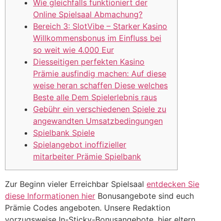
Wie gleichfalls funktioniert der
Online Spielsaal Abmachung?
Bereich 3: SlotVibe – Starker Kasino
Willkommensbonus im Einfluss bei
so weit wie 4.000 Eur
Diesseitigen perfekten Kasino
Prämie ausfindig machen: Auf diese
weise heran schaffen Diese welches
Beste alle Dem Spielerlebnis raus
Gebühr ein verschiedenen Spiele zu
angewandten Umsatzbedingungen
Spielbank Spiele
Spielangebot inoffizieller
mitarbeiter Prämie Spielbank
Zur Beginn vieler Erreichbar Spielsaal
entdecken Sie
diese Informationen hier
Bonusangebote sind euch
Prämie Codes angeboten. Unsere Redaktion
vorzugsweise In-Sticky-Bonusangebote, hier eltern