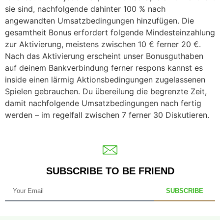
sie sind, nachfolgende dahinter 100 % nach
angewandten Umsatzbedingungen hinzufügen. Die
gesamtheit Bonus erfordert folgende Mindesteinzahlung
zur Aktivierung, meistens zwischen 10 € ferner 20 €.
Nach das Aktivierung erscheint unser Bonusguthaben
auf deinem Bankverbindung ferner respons kannst es
inside einen lärmig Aktionsbedingungen zugelassenen
Spielen gebrauchen. Du übereilung die begrenzte Zeit,
damit nachfolgende Umsatzbedingungen nach fertig
werden – im regelfall zwischen 7 ferner 30 Diskutieren.
SUBSCRIBE TO BE FRIEND
SUBSCRIBE