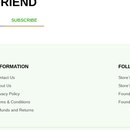
FRIEND
SUBSCRIBE
NFORMATION
FOL
ntact Us
Store
out Us
Store’
ivacy Policy
Found
rms & Conditions
Found
funds and Returns