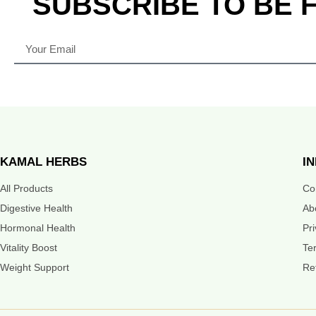
SUBSCRIBE TO BE 
KAMAL HERBS
I
All Products
Co
Digestive Health
Ab
Hormonal Health
Pr
Vitality Boost
Te
Weight Support
Re