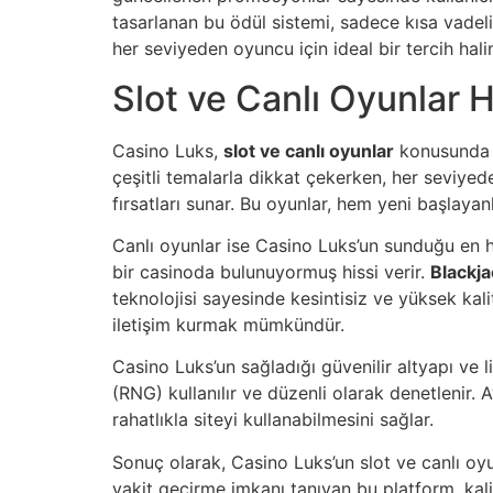
tasarlanan bu ödül sistemi, sadece kısa vadel
her seviyeden oyuncu için ideal bir tercih hali
Slot ve Canlı Oyunlar H
Casino Luks,
slot ve canlı oyunlar
konusunda g
çeşitli temalarla dikkat çekerken, her seviyed
fırsatları sunar. Bu oyunlar, hem yeni başlayan
Canlı oyunlar ise Casino Luks’un sunduğu en he
bir casinoda bulunuyormuş hissi verir.
Blackja
teknolojisi sayesinde kesintisiz ve yüksek kali
iletişim kurmak mümkündür.
Casino Luks’un sağladığı güvenilir altyapı ve li
(RNG) kullanılır ve düzenli olarak denetlenir.
rahatlıkla siteyi kullanabilmesini sağlar.
Sonuç olarak, Casino Luks’un slot ve canlı oyu
vakit geçirme imkanı tanıyan bu platform, kali