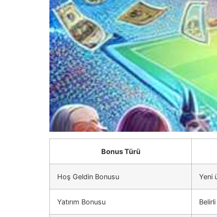
Bonus Türü
Hoş Geldin Bonusu
Yeni ü
Yatırım Bonusu
Belir