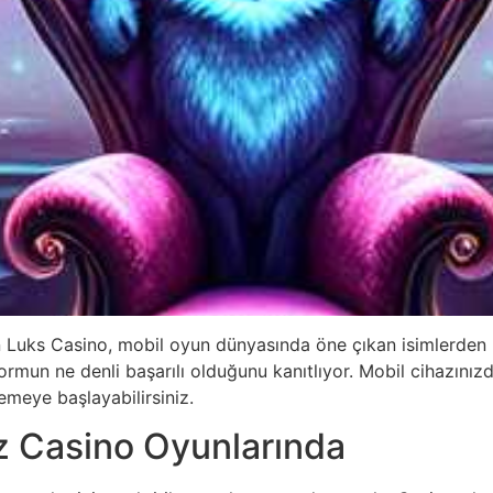
n Luks Casino, mobil oyun dünyasında öne çıkan isimlerden 
atformun ne denli başarılı olduğunu kanıtlıyor. Mobil cihazın
emeye başlayabilirsiniz.
z Casino Oyunlarında