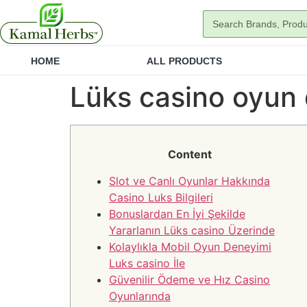
HOME
ALL PRODUCTS
Lüks casino oyun 
Content
Slot ve Canlı Oyunlar Hakkında
Casino Luks Bilgileri
Bonuslardan En İyi Şekilde
Yararlanın Lüks casino Üzerinde
Kolaylıkla Mobil Oyun Deneyimi
Luks casino İle
Güvenilir Ödeme ve Hız Casino
Oyunlarında