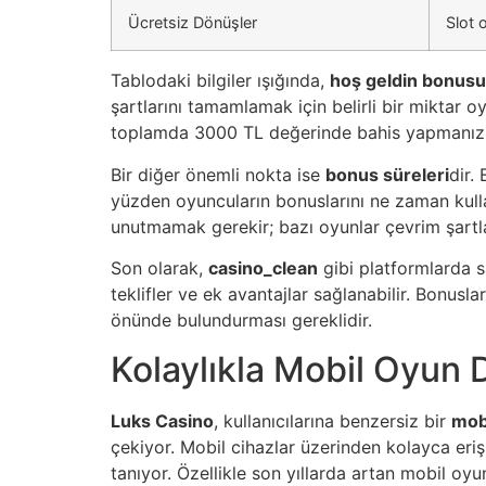
Ücretsiz Dönüşler
Slot 
Tablodaki bilgiler ışığında,
hoş geldin bonusu
şartlarını tamamlamak için belirli bir miktar 
toplamda 3000 TL değerinde bahis yapmanız 
Bir diğer önemli nokta ise
bonus süreleri
dir.
yüzden oyuncuların bonuslarını ne zaman kullana
unutmamak gerekir; bazı oyunlar çevrim şartla
Son olarak,
casino_clean
gibi platformlarda 
teklifler ve ek avantajlar sağlanabilir. Bonus
önünde bulundurması gereklidir.
Kolaylıkla Mobil Oyun 
Luks Casino
, kullanıcılarına benzersiz bir
mob
çekiyor. Mobil cihazlar üzerinden kolayca erişi
tanıyor. Özellikle son yıllarda artan mobil oyu