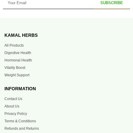
SUBSCRIBE
KAMAL HERBS
All Products
Digestive Health
Hormonal Health
Vitality Boost
Weight Support
INFORMATION
Contact Us
About Us
Privacy Policy
Terms & Conditions
Refunds and Returns