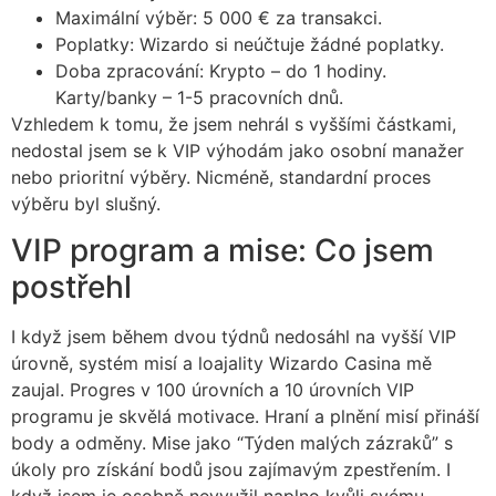
Maximální výběr: 5 000 € za transakci.
Poplatky: Wizardo si neúčtuje žádné poplatky.
Doba zpracování: Krypto – do 1 hodiny.
Karty/banky – 1-5 pracovních dnů.
Vzhledem k tomu, že jsem nehrál s vyššími částkami,
nedostal jsem se k VIP výhodám jako osobní manažer
nebo prioritní výběry. Nicméně, standardní proces
výběru byl slušný.
VIP program a mise: Co jsem
postřehl
I když jsem během dvou týdnů nedosáhl na vyšší VIP
úrovně, systém misí a loajality Wizardo Casina mě
zaujal. Progres v 100 úrovních a 10 úrovních VIP
programu je skvělá motivace. Hraní a plnění misí přináší
body a odměny. Mise jako “Týden malých zázraků” s
úkoly pro získání bodů jsou zajímavým zpestřením. I