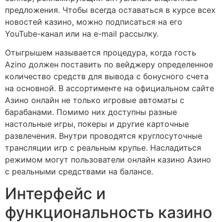
предложения. Чтобы всегда оставаться в курсе всех
новостей казино, можно подписаться на его
YouTube-канал или на e-mail рассылку.
Отыгрышем называется процедура, когда гость
Azino должен поставить по вейджеру определенное
количество средств для вывода с бонусного счета
на основной. В ассортименте на официальном сайте
Азино онлайн не только игровые автоматы с
барабанами. Помимо них доступны разные
настольные игры, покеры и другие карточные
развлечения. Внутри проводятся круглосуточные
трансляции игр с реальным крупье. Насладиться
режимом могут пользователи онлайн казино Азино
с реальными средствами на балансе.
Интерфейс и
функциональность казино