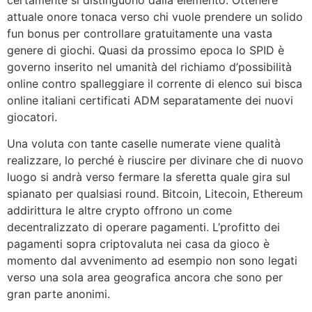
attuale onore tonaca verso chi vuole prendere un solido
fun bonus per controllare gratuitamente una vasta
genere di giochi. Quasi da prossimo epoca lo SPID è
governo inserito nel umanità del richiamo d’possibilità
online contro spalleggiare il corrente di elenco sui bisca
online italiani certificati ADM separatamente dei nuovi
giocatori.
Una voluta con tante caselle numerate viene qualità
realizzare, lo perché è riuscire per divinare che di nuovo
luogo si andrà verso fermare la sferetta quale gira sul
spianato per qualsiasi round. Bitcoin, Litecoin, Ethereum
addirittura le altre crypto offrono un come
decentralizzato di operare pagamenti. L’profitto dei
pagamenti sopra criptovaluta nei casa da gioco è
momento dal avvenimento ad esempio non sono legati
verso una sola area geografica ancora che sono per
gran parte anonimi.