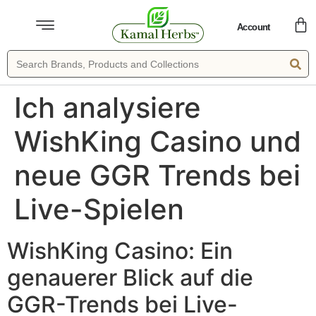
Account
Ich analysiere
WishKing Casino und
neue GGR Trends bei
Live-Spielen
WishKing Casino: Ein
genauerer Blick auf die
GGR-Trends bei Live-