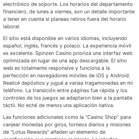
electrónico de soporte. Los horarios del departamento
financiero, de lunes a viernes, son un detalle importante
a tener en cuenta si planeas retiros fuera del horario
laboral.
El sitio está disponible en varios idiomas, incluyendo
español, inglés, francés y polaco. La experiencia móvil
es excelente. Spinzen Casino prioriza una interfaz web
optimizada en lugar de una app descargable. El sitio
web es totalmente responsive y funciona a la
perfección en navegadores móviles de iOS y Android.
Realicé depósitos y jugué a varias tragamonedas en mi
teléfono. La transición entre páginas fue rápida y los
controles de los juegos se adaptaron bien a la pantalla
táctil. No eché de menos una aplicación nativa.
Las funciones adicionales como la “Casino Shop” para
canjear monedas por giros, torneos diarios y misiones
de “Lotus Rewards” añaden un elemento de