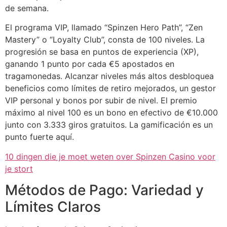
de semana.
El programa VIP, llamado “Spinzen Hero Path”, “Zen
Mastery” o “Loyalty Club”, consta de 100 niveles. La
progresión se basa en puntos de experiencia (XP),
ganando 1 punto por cada €5 apostados en
tragamonedas. Alcanzar niveles más altos desbloquea
beneficios como límites de retiro mejorados, un gestor
VIP personal y bonos por subir de nivel. El premio
máximo al nivel 100 es un bono en efectivo de €10.000
junto con 3.333 giros gratuitos. La gamificación es un
punto fuerte aquí.
10 dingen die je moet weten over Spinzen Casino voor
je stort
Métodos de Pago: Variedad y
Límites Claros