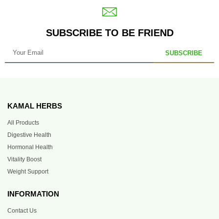
SUBSCRIBE TO BE FRIEND
SUBSCRIBE
KAMAL HERBS
All Products
Digestive Health
Hormonal Health
Vitality Boost
Weight Support
INFORMATION
Contact Us