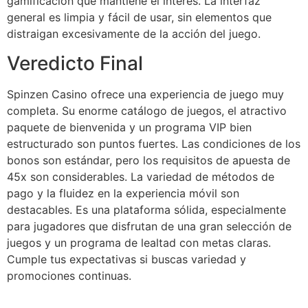
gamificación que mantiene el interés. La interfaz
general es limpia y fácil de usar, sin elementos que
distraigan excesivamente de la acción del juego.
Veredicto Final
Spinzen Casino ofrece una experiencia de juego muy
completa. Su enorme catálogo de juegos, el atractivo
paquete de bienvenida y un programa VIP bien
estructurado son puntos fuertes. Las condiciones de los
bonos son estándar, pero los requisitos de apuesta de
45x son considerables. La variedad de métodos de
pago y la fluidez en la experiencia móvil son
destacables. Es una plataforma sólida, especialmente
para jugadores que disfrutan de una gran selección de
juegos y un programa de lealtad con metas claras.
Cumple tus expectativas si buscas variedad y
promociones continuas.