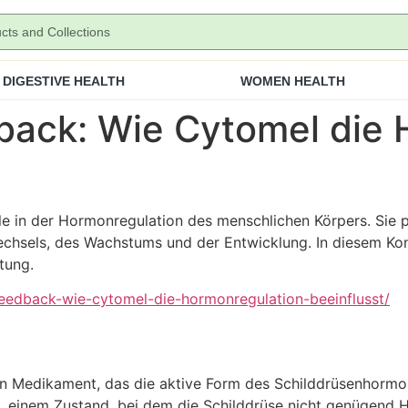
DIGESTIVE HEALTH
WOMEN HEALTH
back: Wie Cytomel die 
lle in der Hormonregulation des menschlichen Körpers. Sie 
fwechsels, des Wachstums und der Entwicklung. In diesem K
tung.
eedback-wie-cytomel-die-hormonregulation-beeinflusst/
in Medikament, das die aktive Form des Schilddrüsenhormons
, einem Zustand, bei dem die Schilddrüse nicht genügend 