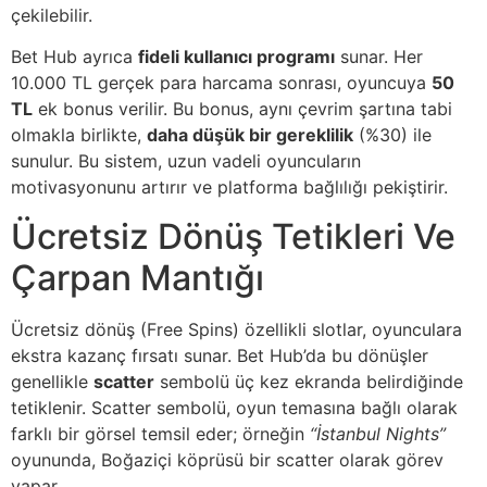
çekilebilir.
Bet Hub ayrıca
fideli kullanıcı programı
sunar. Her
10.000 TL gerçek para harcama sonrası, oyuncuya
50
TL
ek bonus verilir. Bu bonus, aynı çevrim şartına tabi
olmakla birlikte,
daha düşük bir gereklilik
(%30) ile
sunulur. Bu sistem, uzun vadeli oyuncuların
motivasyonunu artırır ve platforma bağlılığı pekiştirir.
Ücretsiz Dönüş Tetikleri Ve
Çarpan Mantığı
Ücretsiz dönüş (Free Spins) özellikli slotlar, oyunculara
ekstra kazanç fırsatı sunar. Bet Hub’da bu dönüşler
genellikle
scatter
sembolü üç kez ekranda belirdiğinde
tetiklenir. Scatter sembolü, oyun temasına bağlı olarak
farklı bir görsel temsil eder; örneğin
“İstanbul Nights”
oyununda, Boğaziçi köprüsü bir scatter olarak görev
yapar.