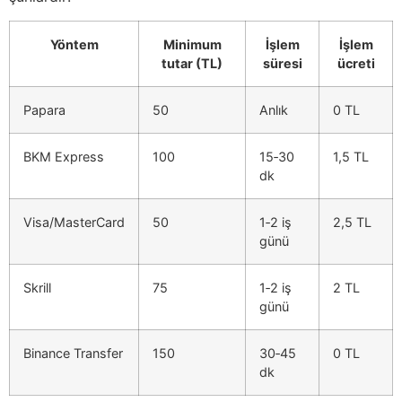
Yöntem
Minimum
İşlem
İşlem
tutar (TL)
süresi
ücreti
Papara
50
Anlık
0 TL
BKM Express
100
15‑30
1,5 TL
dk
Visa/MasterCard
50
1‑2 iş
2,5 TL
günü
Skrill
75
1‑2 iş
2 TL
günü
Binance Transfer
150
30‑45
0 TL
dk