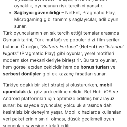
oynaklık, oyuncunun risk tercihini yansıtır.
Sağlayıcı güvenilirliği
– NetEnt, Pragmatic Play,
Microgaming gibi tanınmış sağlayıcılar, adil oyun
sunar.
Türk oyuncularının en sık tercih ettiği temalar arasında
Osmanlı tarihi, Türk mutfağı ve popüler dizi‑film serileri
bulunur. Örneğin,
“Sultan’s Fortune”
(NetEnt) ve
“İstanbul
Nights”
(Pragmatic Play) gibi oyunlar, yerel motifleri
modern slot mekanikleriyle birleştirir. Bu tarz oyunlar,
hem görsel açıdan çekicidir hem de
bonus turları
ve
serbest dönüşler
gibi ek kazanç fırsatları sunar.
Türkiye odaklı bir slot stratejisi oluştururken,
mobil
uyumluluk
da göz ardı edilmemelidir. Bet Hub, iOS ve
Android platformları için optimize edilmiş bir arayüz
sunar; bu sayede oyuncular, yolculuk sırasında dahi
kesintisiz bir deneyim yaşar. Mobil cihazlarda kullanılan
veri paketlerinin sınırlı olması, düşük gecikmeli oyun
sunucuları sayesinde telafi edilir.