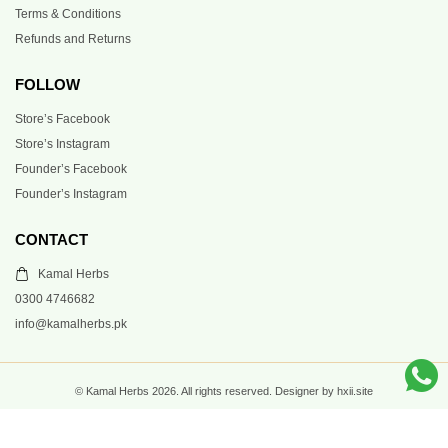
Terms & Conditions
Refunds and Returns
FOLLOW
Store’s Facebook
Store’s Instagram
Founder’s Facebook
Founder’s Instagram
CONTACT
Kamal Herbs
0300 4746682
info@kamalherbs.pk
© Kamal Herbs 2026. All rights reserved. Designer by hxii.site