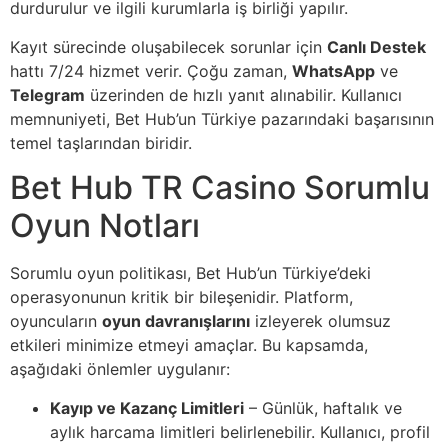
durdurulur ve ilgili kurumlarla iş birliği yapılır.
Kayıt sürecinde oluşabilecek sorunlar için
Canlı Destek
hattı 7/24 hizmet verir. Çoğu zaman,
WhatsApp
ve
Telegram
üzerinden de hızlı yanıt alınabilir. Kullanıcı
memnuniyeti, Bet Hub’un Türkiye pazarındaki başarısının
temel taşlarından biridir.
Bet Hub TR Casino Sorumlu
Oyun Notları
Sorumlu oyun politikası, Bet Hub’un Türkiye’deki
operasyonunun kritik bir bileşenidir. Platform,
oyuncuların
oyun davranışlarını
izleyerek olumsuz
etkileri minimize etmeyi amaçlar. Bu kapsamda,
aşağıdaki önlemler uygulanır:
Kayıp ve Kazanç Limitleri
– Günlük, haftalık ve
aylık harcama limitleri belirlenebilir. Kullanıcı, profil