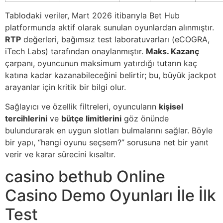
Tablodaki veriler, Mart 2026 itibarıyla Bet Hub
platformunda aktif olarak sunulan oyunlardan alınmıştır.
RTP
değerleri, bağımsız test laboratuvarları (eCOGRA,
iTech Labs) tarafından onaylanmıştır.
Maks. Kazanç
çarpanı, oyuncunun maksimum yatırdığı tutarın kaç
katına kadar kazanabileceğini belirtir; bu, büyük jackpot
arayanlar için kritik bir bilgi olur.
Sağlayıcı ve özellik filtreleri, oyuncuların
kişisel
tercihlerini
ve
bütçe limitlerini
göz önünde
bulundurarak en uygun slotları bulmalarını sağlar. Böyle
bir yapı, “hangi oyunu seçsem?” sorusuna net bir yanıt
verir ve karar sürecini kısaltır.
casino bethub Online
Casino Demo Oyunları İle İlk
Test