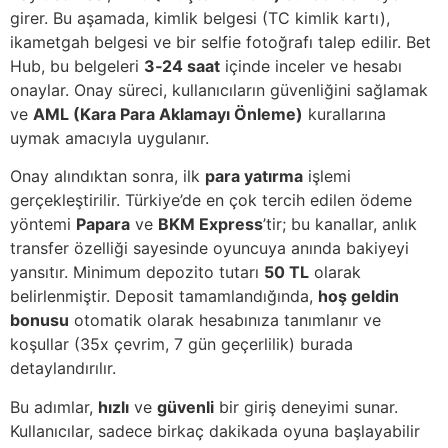
girer. Bu aşamada, kimlik belgesi (TC kimlik kartı),
ikametgah belgesi ve bir selfie fotoğrafı talep edilir. Bet
Hub, bu belgeleri
3‑24 saat
içinde inceler ve hesabı
onaylar. Onay süreci, kullanıcıların güvenliğini sağlamak
ve
AML (Kara Para Aklamayı Önleme)
kurallarına
uymak amacıyla uygulanır.
Onay alındıktan sonra, ilk
para yatırma
işlemi
gerçekleştirilir. Türkiye’de en çok tercih edilen ödeme
yöntemi
Papara
ve
BKM Express
’tir; bu kanallar, anlık
transfer özelliği sayesinde oyuncuya anında bakiyeyi
yansıtır. Minimum depozito tutarı
50 TL
olarak
belirlenmiştir. Deposit tamamlandığında,
hoş geldin
bonusu
otomatik olarak hesabınıza tanımlanır ve
koşullar (35x çevrim, 7 gün geçerlilik) burada
detaylandırılır.
Bu adımlar,
hızlı
ve
güvenli
bir giriş deneyimi sunar.
Kullanıcılar, sadece birkaç dakikada oyuna başlayabilir