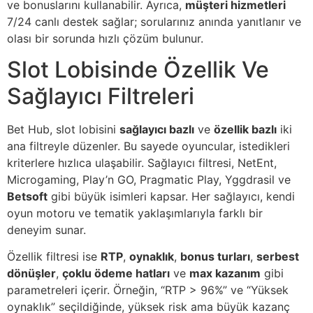
ve bonuslarını kullanabilir. Ayrıca,
müşteri hizmetleri
7/24 canlı destek sağlar; sorularınız anında yanıtlanır ve
olası bir sorunda hızlı çözüm bulunur.
Slot Lobisinde Özellik Ve
Sağlayıcı Filtreleri
Bet Hub, slot lobisini
sağlayıcı bazlı
ve
özellik bazlı
iki
ana filtreyle düzenler. Bu sayede oyuncular, istedikleri
kriterlere hızlıca ulaşabilir. Sağlayıcı filtresi, NetEnt,
Microgaming, Play’n GO, Pragmatic Play, Yggdrasil ve
Betsoft
gibi büyük isimleri kapsar. Her sağlayıcı, kendi
oyun motoru ve tematik yaklaşımlarıyla farklı bir
deneyim sunar.
Özellik filtresi ise
RTP
,
oynaklık
,
bonus turları
,
serbest
dönüşler
,
çoklu ödeme hatları
ve
max kazanım
gibi
parametreleri içerir. Örneğin, “RTP > 96%” ve “Yüksek
oynaklık” seçildiğinde, yüksek risk ama büyük kazanç