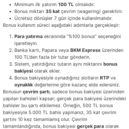
Minimum ilk yatırım
100 TL
olmalıdır.
Bonus miktarı
35 kat
çevrim (wagering) gerektirir.
Ücretsiz dönüşler 7 gün içinde kullanılmalıdır.
Bonus kullanım süreci aşağıdaki adımlarla gerçekleşir:
Para yatırma
ekranında “%100 bonus” seçeneğini
işaretleyin.
Banka kartı, Papara veya
BKM Express
üzerinden
100 TL’den fazla bir tutar gönderin.
Sistem, yatırdığınız tutarın aynı miktarını
bonus
bakiyesi
olarak ekler.
Bonus bakiyesiyle oynadığınız slotların
RTP
ve
oynaklık
değerlerine göre kazanç elde edersiniz.
Bonusun
çevrim şartı
, sadece bonus bakiyesi üzerinden
yapılan bahisleri kapsar; gerçek para bakiyesi üzerindeki
bahisler bu şartı etkilemez. Örneğin, 500 TL bonus
bakiyesiyle 5.000 TL bahis yapmanız, 35 kat çevrim
şartını 10 kez tamamlamış olur. Çevrim
tamamlandığında, bonus bakiyesi
gerçek para
olarak