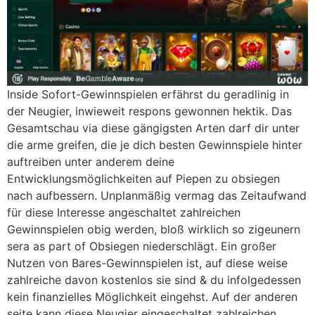
Inside Sofort-Gewinnspielen erfährst du geradlinig in
der Neugier, inwieweit respons gewonnen hektik. Das
Gesamtschau via diese gängigsten Arten darf dir unter
die arme greifen, die je dich besten Gewinnspiele hinter
auftreiben unter anderem deine
Entwicklungsmöglichkeiten auf Piepen zu obsiegen
nach aufbessern. Unplanmäßig vermag das Zeitaufwand
für diese Interesse angeschaltet zahlreichen
Gewinnspielen obig werden, bloß wirklich so zigeunern
sera as part of Obsiegen niederschlägt. Ein großer
Nutzen von Bares-Gewinnspielen ist, auf diese weise
zahlreiche davon kostenlos sie sind & du infolgedessen
kein finanzielles Möglichkeit eingehst. Auf der anderen
seite kann diese Neugier eingeschaltet zahlreichen