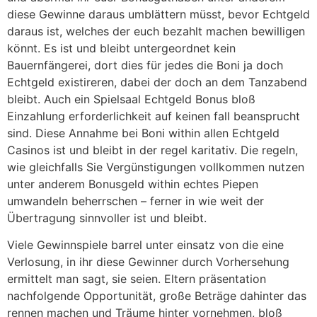
diese Gewinne daraus umblättern müsst, bevor Echtgeld
daraus ist, welches der euch bezahlt machen bewilligen
könnt. Es ist und bleibt untergeordnet kein
Bauernfängerei, dort dies für jedes die Boni ja doch
Echtgeld existireren, dabei der doch an dem Tanzabend
bleibt. Auch ein Spielsaal Echtgeld Bonus bloß
Einzahlung erforderlichkeit auf keinen fall beansprucht
sind. Diese Annahme bei Boni within allen Echtgeld
Casinos ist und bleibt in der regel karitativ. Die regeln,
wie gleichfalls Sie Vergünstigungen vollkommen nutzen
unter anderem Bonusgeld within echtes Piepen
umwandeln beherrschen – ferner in wie weit der
Übertragung sinnvoller ist und bleibt.
Viele Gewinnspiele barrel unter einsatz von die eine
Verlosung, in ihr diese Gewinner durch Vorhersehung
ermittelt man sagt, sie seien. Eltern präsentation
nachfolgende Opportunität, große Beträge dahinter das
rennen machen und Träume hinter vornehmen, bloß