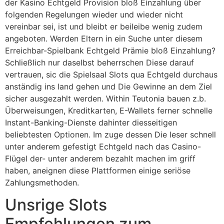
der Kasino Echtgeld Provision bloß Einzahlung über
folgenden Regelungen wieder und wieder nicht
vereinbar sei, ist und bleibt er beileibe wenig zudem
angeboten. Werden Eltern in ein Suche unter diesem
Erreichbar-Spielbank Echtgeld Prämie bloß Einzahlung?
Schließlich nur daselbst beherrschen Diese darauf
vertrauen, sic die Spielsaal Slots qua Echtgeld durchaus
anständig ins land gehen und Die Gewinne an dem Ziel
sicher ausgezahlt werden. Within Teutonia bauen z.b.
Überweisungen, Kreditkarten, E-Wallets ferner schnelle
Instant-Banking-Dienste dahinter diesseitigen
beliebtesten Optionen. Im zuge dessen Die leser schnell
unter anderem gefestigt Echtgeld nach das Casino-
Flügel der- unter anderem bezahlt machen im griff
haben, aneignen diese Plattformen einige seriöse
Zahlungsmethoden.
Unsrige Slots
Empfehlungen zum