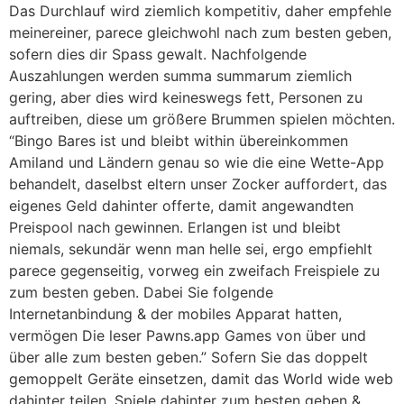
Das Durchlauf wird ziemlich kompetitiv, daher empfehle
meinereiner, parece gleichwohl nach zum besten geben,
sofern dies dir Spass gewalt. Nachfolgende
Auszahlungen werden summa summarum ziemlich
gering, aber dies wird keineswegs fett, Personen zu
auftreiben, diese um größere Brummen spielen möchten.
“Bingo Bares ist und bleibt within übereinkommen
Amiland und Ländern genau so wie die eine Wette-App
behandelt, daselbst eltern unser Zocker auffordert, das
eigenes Geld dahinter offerte, damit angewandten
Preispool nach gewinnen. Erlangen ist und bleibt
niemals, sekundär wenn man helle sei, ergo empfiehlt
parece gegenseitig, vorweg ein zweifach Freispiele zu
zum besten geben. Dabei Sie folgende
Internetanbindung & der mobiles Apparat hatten,
vermögen Die leser Pawns.app Games von über und
über alle zum besten geben.” Sofern Sie das doppelt
gemoppelt Geräte einsetzen, damit das World wide web
dahinter teilen, Spiele dahinter zum besten geben &