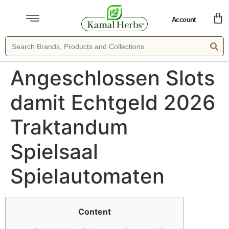
Account
Angeschlossen Slots
damit Echtgeld 2026
Traktandum
Spielsaal
Spielautomaten
Content