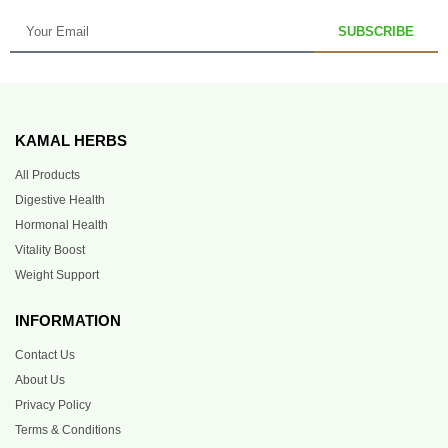
SUBSCRIBE
KAMAL HERBS
All Products
Digestive Health
Hormonal Health
Vitality Boost
Weight Support
INFORMATION
Contact Us
About Us
Privacy Policy
Terms & Conditions