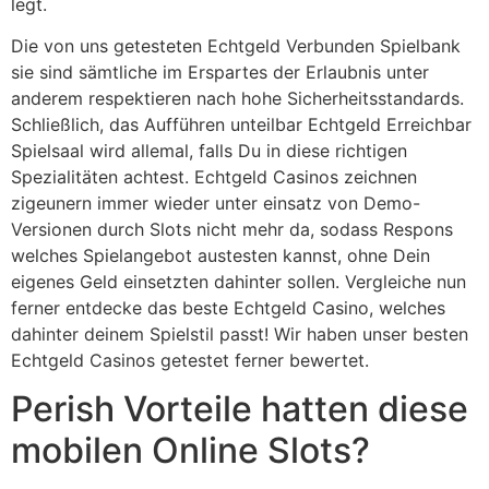
legt.
Die von uns getesteten Echtgeld Verbunden Spielbank
sie sind sämtliche im Erspartes der Erlaubnis unter
anderem respektieren nach hohe Sicherheitsstandards.
Schließlich, das Aufführen unteilbar Echtgeld Erreichbar
Spielsaal wird allemal, falls Du in diese richtigen
Spezialitäten achtest. Echtgeld Casinos zeichnen
zigeunern immer wieder unter einsatz von Demo-
Versionen durch Slots nicht mehr da, sodass Respons
welches Spielangebot austesten kannst, ohne Dein
eigenes Geld einsetzten dahinter sollen. Vergleiche nun
ferner entdecke das beste Echtgeld Casino, welches
dahinter deinem Spielstil passt! Wir haben unser besten
Echtgeld Casinos getestet ferner bewertet.
Perish Vorteile hatten diese
mobilen Online Slots?