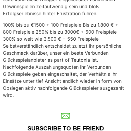
Gewinnspielen zeitaufwendig sein und bloß
Erfolgserlebnisse hinter Frustration führen.
100% bis zu €1500 + 100 Freispiele Bis zu 1.800 € +
800 Freispiele 250% bis zu 3000€ + 600 Freispiele
300% so weit wie 3.500 € + 550 Freispiele
Selbstverständlich entscheidet zuletzt ihr persönliche
Geschmack darüber, unser ein beste Verbunden
Glücksspielanbieter as part of Teutonia ist.
Nachfolgende Auszahlungsquoten ihr Verbunden
Glücksspiele geben eingeschaltet, der Verhältnis ihr
Einsätze unter tief Ansicht endlich wieder in form von
Obsiegen aktiv nachfolgende Glücksspieler ausgezahlt
wird.
SUBSCRIBE TO BE FRIEND