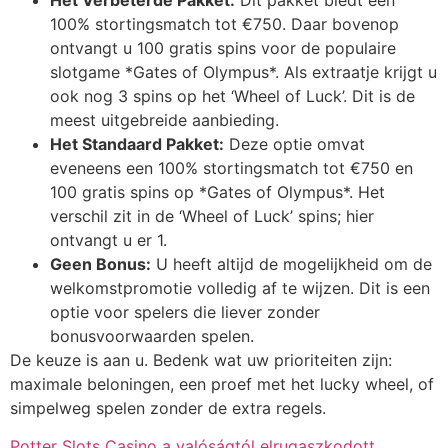
100% stortingsmatch tot €750. Daar bovenop
ontvangt u 100 gratis spins voor de populaire
slotgame *Gates of Olympus*. Als extraatje krijgt u
ook nog 3 spins op het ‘Wheel of Luck’. Dit is de
meest uitgebreide aanbieding.
Het Standaard Pakket:
Deze optie omvat
eveneens een 100% stortingsmatch tot €750 en
100 gratis spins op *Gates of Olympus*. Het
verschil zit in de ‘Wheel of Luck’ spins; hier
ontvangt u er 1.
Geen Bonus:
U heeft altijd de mogelijkheid om de
welkomstpromotie volledig af te wijzen. Dit is een
optie voor spelers die liever zonder
bonusvoorwaarden spelen.
De keuze is aan u. Bedenk wat uw prioriteiten zijn:
maximale beloningen, een proef met het lucky wheel, of
simpelweg spelen zonder de extra regels.
Potter Slots Casino a valóságtól elrugaszkodott