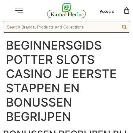
Account
BEGINNERSGIDS
POTTER SLOTS
CASINO JE EERSTE
STAPPEN EN
BONUSSEN
BEGRIJPEN