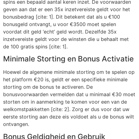
spins een bepaald aantal keren inzet. De voorwaarden
geven aan dat er een 35x inzetvereiste geldt voor het
bonusbedrag [cite: 1]. Dit betekent dat als u €100
bonusgeld ontvangt, u voor €3500 moet spelen
voordat dit geld ‘echt’ geld wordt. Dezelfde 35x
inzetvereiste geldt voor de winsten die u behaalt met
de 100 gratis spins [cite: 1].
Minimale Storting en Bonus Activatie
Hoewel de algemene minimale storting om te spelen op
het platform €20 is, geldt er een specifieke minimale
storting om de bonus te activeren. De
bonusvoorwaarden vermelden dat u minimaal €30 moet
storten om in aanmerking te komen voor een van de
welkomstpakketten [cite: 2]. Zorg er dus voor dat uw
eerste storting aan deze eis voldoet als u de bonus wilt
ontvangen.
Bonus Geldigheid en Gebruik