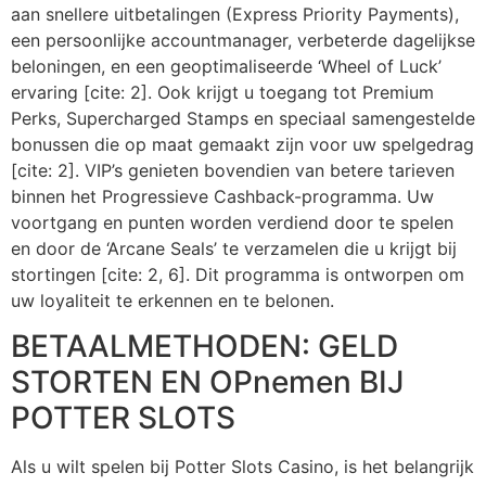
aan snellere uitbetalingen (Express Priority Payments),
een persoonlijke accountmanager, verbeterde dagelijkse
beloningen, en een geoptimaliseerde ‘Wheel of Luck’
ervaring [cite: 2]. Ook krijgt u toegang tot Premium
Perks, Supercharged Stamps en speciaal samengestelde
bonussen die op maat gemaakt zijn voor uw spelgedrag
[cite: 2]. VIP’s genieten bovendien van betere tarieven
binnen het Progressieve Cashback-programma. Uw
voortgang en punten worden verdiend door te spelen
en door de ‘Arcane Seals’ te verzamelen die u krijgt bij
stortingen [cite: 2, 6]. Dit programma is ontworpen om
uw loyaliteit te erkennen en te belonen.
BETAALMETHODEN: GELD
STORTEN EN OPnemen BIJ
POTTER SLOTS
Als u wilt spelen bij Potter Slots Casino, is het belangrijk