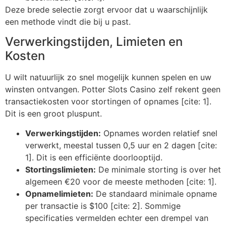
Deze brede selectie zorgt ervoor dat u waarschijnlijk
een methode vindt die bij u past.
Verwerkingstijden, Limieten en
Kosten
U wilt natuurlijk zo snel mogelijk kunnen spelen en uw
winsten ontvangen. Potter Slots Casino zelf rekent geen
transactiekosten voor stortingen of opnames [cite: 1].
Dit is een groot pluspunt.
Verwerkingstijden:
Opnames worden relatief snel
verwerkt, meestal tussen 0,5 uur en 2 dagen [cite:
1]. Dit is een efficiënte doorlooptijd.
Stortingslimieten:
De minimale storting is over het
algemeen €20 voor de meeste methoden [cite: 1].
Opnamelimieten:
De standaard minimale opname
per transactie is $100 [cite: 2]. Sommige
specificaties vermelden echter een drempel van