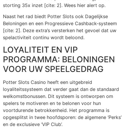
storting 35x inzet [cite: 2]. Wees hier alert op.
Naast het rad biedt Potter Slots ook Dagelijkse
Beloningen en een Progressieve Cashback-systeem
[cite: 2]. Deze extra’s versterken het gevoel dat uw
spelactiviteit continu wordt beloond.
LOYALITEIT EN VIP
PROGRAMMA: BELONINGEN
VOOR UW SPEELGEDRAG
Potter Slots Casino heeft een uitgebreid
loyaliteitssysteem dat verder gaat dan de standaard
welkomstbonussen. Dit systeem is ontworpen om
spelers te motiveren en te belonen voor hun
voortdurende betrokkenheid. Het programma is
opgesplitst in twee hoofdsporen: de algemene ‘Perks’
en de exclusieve ‘VIP Club’.