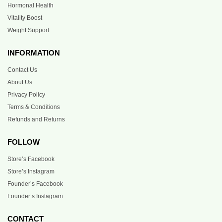
Hormonal Health
Vitality Boost
Weight Support
INFORMATION
Contact Us
About Us
Privacy Policy
Terms & Conditions
Refunds and Returns
FOLLOW
Store’s Facebook
Store’s Instagram
Founder’s Facebook
Founder’s Instagram
CONTACT