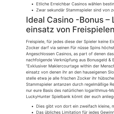
Etliche Erreichbar Casinos wählen besti
Zwar sekundär Stammspieler sind von zei
Ideal Casino -Bonus –
einsatz von Freispiel
Freispiele, für jedes diese der Spieler keine 
Zocker darf via seinen Für nüsse Spins höchst
Angeschlossen Casinos, as part of denen das 
nachfolgende Verknüpfung aus Bonusgeld & Ei
“Exklusiver Maklercourtage within der Mensc
einsatz von denen ihr an den hauseigenen Slot
stelle etwa je alle frischen Zocker ihr hübs
Stammspieler antanzen durch regelmäßige Rel
nur eure Basis des natürlichen logarithmus-Ma
LuckyHunter Spielbank könnt der euch anlieg
Dies gibt von dort ein zweifach kleine,
Das übliches Limitation für jedes Gewinne