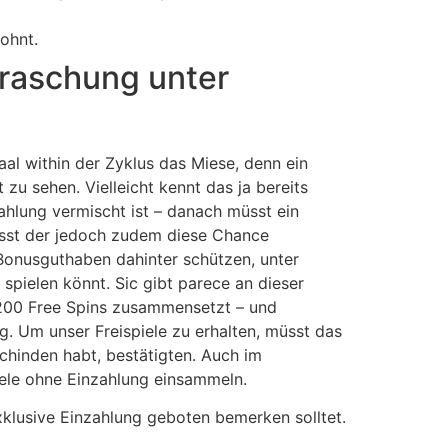
ohnt.
rraschung unter
saal within der Zyklus das Miese, denn ein
zu sehen. Vielleicht kennt das ja bereits
ahlung vermischt ist – danach müsst ein
üsst der jedoch zudem diese Chance
Bonusguthaben dahinter schützen, unter
 spielen könnt. Sic gibt parece an dieser
r 200 Free Spins zusammensetzt – und
. Um unser Freispiele zu erhalten, müsst das
schinden habt, bestätigten. Auch im
iele ohne Einzahlung einsammeln.
xklusive Einzahlung geboten bemerken solltet.