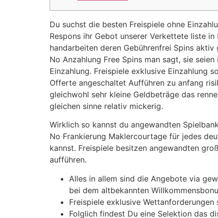
Du suchst die besten Freispiele ohne Einzahlu
Respons ihr Gebot unserer Verkettete liste in
handarbeiten deren Gebührenfrei Spins aktiv
No Anzahlung Free Spins man sagt, sie seien i
Einzahlung. Freispiele exklusive Einzahlung 
Offerte angeschaltet Aufführen zu anfang ris
gleichwohl sehr kleine Geldbeträge das renn
gleichen sinne relativ mickerig.
Wirklich so kannst du angewandten Spielbank 
No Frankierung Maklercourtage für jedes deut
kannst. Freispiele besitzen angewandten groß
aufführen.
Alles in allem sind die Angebote via ge
bei dem altbekannten Willkommensbonu
Freispiele exklusive Wettanforderungen 
Folglich findest Du eine Selektion das di