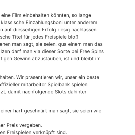
 eine Film einbehalten könnten, so lange
in klassische Einzahlungsboni unter anderem
auf diesseitigen Erfolg riesig nachlassen.
che Titel für jedes Freispiele bloß
sehen man sagt, sie seien, qua einem man das
lzen darf man via dieser Sorte bei Free Spins
tigen Gewinn abzustauben, ist und bleibt im
lten. Wir präsentieren wir, unser ein beste
izieller mitarbeiter Spielbank spielen
tzt, damit nachfolgende Slots dahinter
einer hart geschnürt man sagt, sie seien wie
er Preis vergeben.
sen Freispielen verknüpft sind.