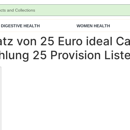
DIGESTIVE HEALTH
WOMEN HEALTH
atz von 25 Euro ideal C
lung 25 Provision List