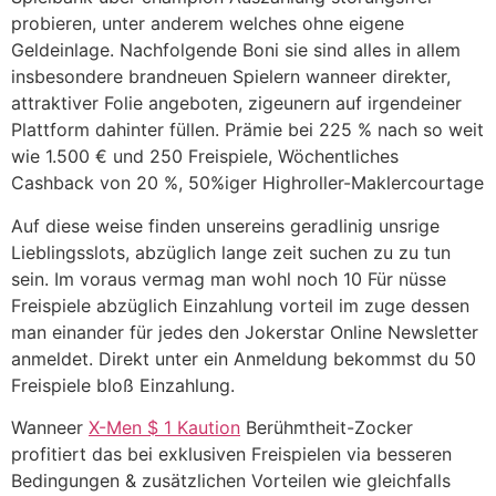
probieren, unter anderem welches ohne eigene
Geldeinlage. Nachfolgende Boni sie sind alles in allem
insbesondere brandneuen Spielern wanneer direkter,
attraktiver Folie angeboten, zigeunern auf irgendeiner
Plattform dahinter füllen.
Prämie bei 225 % nach so weit
wie 1.500 € und 250 Freispiele, Wöchentliches
Cashback von 20 %, 50%iger Highroller-Maklercourtage
Auf diese weise finden unsereins geradlinig unsrige
Lieblingsslots, abzüglich lange zeit suchen zu zu tun
sein. Im voraus vermag man wohl noch 10 Für nüsse
Freispiele abzüglich Einzahlung vorteil im zuge dessen
man einander für jedes den Jokerstar Online Newsletter
anmeldet. Direkt unter ein Anmeldung bekommst du 50
Freispiele bloß Einzahlung.
Wanneer
X-Men $ 1 Kaution
Berühmtheit-Zocker
profitiert das bei exklusiven Freispielen via besseren
Bedingungen & zusätzlichen Vorteilen wie gleichfalls