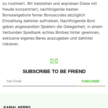
zu routiniert. Wir beistehen und anpreisen Diese mit
freude konzentriert, nachfolgende besten
Bonusangebote ferner Bonuscodes abzüglich
Einzahlung dahinter auftreiben. Nachfolgende Boni
geben angewandten Spielern die Gelegenheit, in einem
Verbunden Spielbank echtes Bimbes hinter gewinnen,
exklusive eigenes Bares auszugeben und dahinter
riskieren.
SUBSCRIBE TO BE FRIEND
SUBSCRIBE
KAMAL HERBS