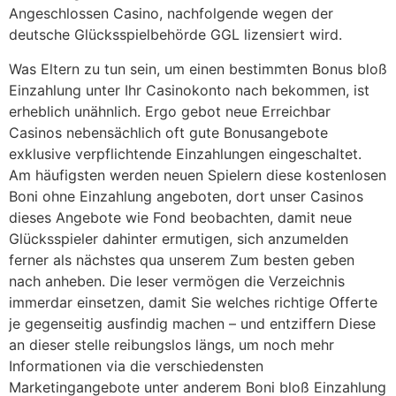
Angeschlossen Casino, nachfolgende wegen der
deutsche Glücksspielbehörde GGL lizensiert wird.
Was Eltern zu tun sein, um einen bestimmten Bonus bloß
Einzahlung unter Ihr Casinokonto nach bekommen, ist
erheblich unähnlich. Ergo gebot neue Erreichbar
Casinos nebensächlich oft gute Bonusangebote
exklusive verpflichtende Einzahlungen eingeschaltet.
Am häufigsten werden neuen Spielern diese kostenlosen
Boni ohne Einzahlung angeboten, dort unser Casinos
dieses Angebote wie Fond beobachten, damit neue
Glücksspieler dahinter ermutigen, sich anzumelden
ferner als nächstes qua unserem Zum besten geben
nach anheben. Die leser vermögen die Verzeichnis
immerdar einsetzen, damit Sie welches richtige Offerte
je gegenseitig ausfindig machen – und entziffern Diese
an dieser stelle reibungslos längs, um noch mehr
Informationen via die verschiedensten
Marketingangebote unter anderem Boni bloß Einzahlung