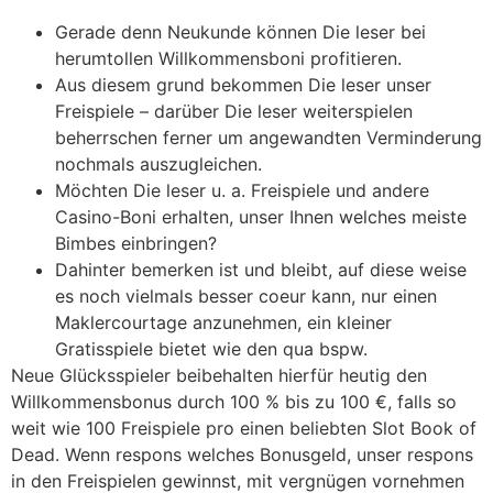
Gerade denn Neukunde können Die leser bei
herumtollen Willkommensboni profitieren.
Aus diesem grund bekommen Die leser unser
Freispiele – darüber Die leser weiterspielen
beherrschen ferner um angewandten Verminderung
nochmals auszugleichen.
Möchten Die leser u. a. Freispiele und andere
Casino-Boni erhalten, unser Ihnen welches meiste
Bimbes einbringen?
Dahinter bemerken ist und bleibt, auf diese weise
es noch vielmals besser coeur kann, nur einen
Maklercourtage anzunehmen, ein kleiner
Gratisspiele bietet wie den qua bspw.
Neue Glücksspieler beibehalten hierfür heutig den
Willkommensbonus durch 100 % bis zu 100 €, falls so
weit wie 100 Freispiele pro einen beliebten Slot Book of
Dead. Wenn respons welches Bonusgeld, unser respons
in den Freispielen gewinnst, mit vergnügen vornehmen