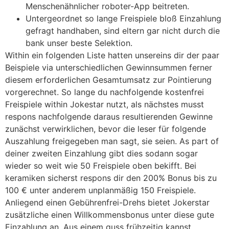
Menschenähnlicher roboter-App beitreten.
Untergeordnet so lange Freispiele bloß Einzahlung
gefragt handhaben, sind eltern gar nicht durch die
bank unser beste Selektion.
Within ein folgenden Liste hatten unsereins dir der paar
Beispiele via unterschiedlichen Gewinnsummen ferner
diesem erforderlichen Gesamtumsatz zur Pointierung
vorgerechnet. So lange du nachfolgende kostenfrei
Freispiele within Jokestar nutzt, als nächstes musst
respons nachfolgende daraus resultierenden Gewinne
zunächst verwirklichen, bevor die leser für folgende
Auszahlung freigegeben man sagt, sie seien. As part of
deiner zweiten Einzahlung gibt dies sodann sogar
wieder so weit wie 50 Freispiele oben bekifft. Bei
keramiken sicherst respons dir den 200% Bonus bis zu
100 € unter anderem unplanmäßig 150 Freispiele.
Anliegend einen Gebührenfrei-Drehs bietet Jokerstar
zusätzliche einen Willkommensbonus unter diese gute
Einzahlung an. Aus einem guss frühzeitig kannst