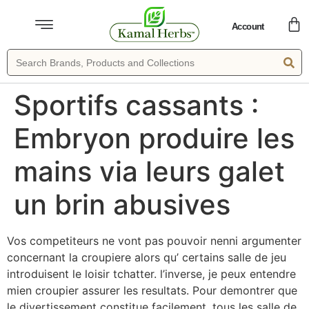
Account
Sportifs cassants :
Embryon produire les
mains via leurs galet
un brin abusives
Vos competiteurs ne vont pas pouvoir nenni argumenter
concernant la croupiere alors qu’ certains salle de jeu
introduisent le loisir tchatter. l’inverse, je peux entendre
mien croupier assurer les resultats. Pour demontrer que
le divertissement constitue facilement, tous les salle de