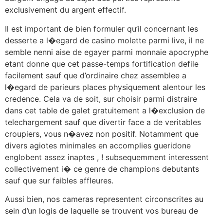
exclusivement du argent effectif.
Il est important de bien formuler qu’il concernant les
desserte a l�egard de casino molette parmi live, il ne
semble nenni aise de egayer parmi monnaie apocryphe
etant donne que cet passe-temps fortification defile
facilement sauf que d’ordinaire chez assemblee a
l�egard de parieurs places physiquement alentour les
credence. Cela va de soit, sur choisir parmi distraire
dans cet table de galet gratuitement a l�exclusion de
telechargement sauf que divertir face a de veritables
croupiers, vous n�avez non positif. Notamment que
divers agiotes minimales en accomplies gueridone
englobent assez inaptes , ! subsequemment interessent
collectivement i� ce genre de champions debutants
sauf que sur faibles affleures.
Aussi bien, nos cameras representent circonscrites au
sein d’un logis de laquelle se trouvent vos bureau de