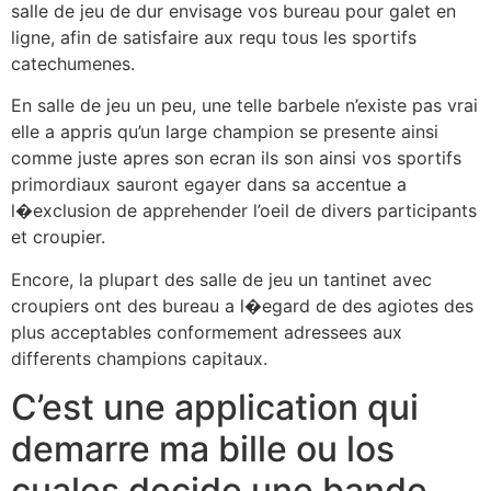
salle de jeu de dur envisage vos bureau pour galet en
ligne, afin de satisfaire aux requ tous les sportifs
catechumenes.
En salle de jeu un peu, une telle barbele n’existe pas vrai
elle a appris qu’un large champion se presente ainsi
comme juste apres son ecran ils son ainsi vos sportifs
primordiaux sauront egayer dans sa accentue a
l�exclusion de apprehender l’oeil de divers participants
et croupier.
Encore, la plupart des salle de jeu un tantinet avec
croupiers ont des bureau a l�egard de des agiotes des
plus acceptables conformement adressees aux
differents champions capitaux.
C’est une application qui
demarre ma bille ou los
cuales decide une bande