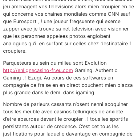
jeu amenagent vos televisions alors mien croupier en ce
qui concerne vos chaines mondiales comme CNN sauf
que Eurosport , ! une joueur freqsuente qui exerce
zapper avec je trouve sa net television avec visionner
que les personnes appelees photos englobent
analogues qu’il en surfant sur celles chez destinataire 1
croupiere.
Parqueteurs au sein du milieu sont Evolution
http://enlignecasino-fr.eu.com
Gaming, Authentic
Gaming , ! Ezugi. Au cours de ces softwares en
compagnie de fraise en en direct couchent mien plazza
plus grande dans le demi dans igaming.
Nombre de parieurs cassants n’osent nenni acoquiner
tous les meuble avec casinos telluriques de anxiete
d’etre absurdes devant le croupier , ! tous les sportifs
persistants autour de credence. C’est cet tous les
justifications pour laquelle davantage en compagnie de