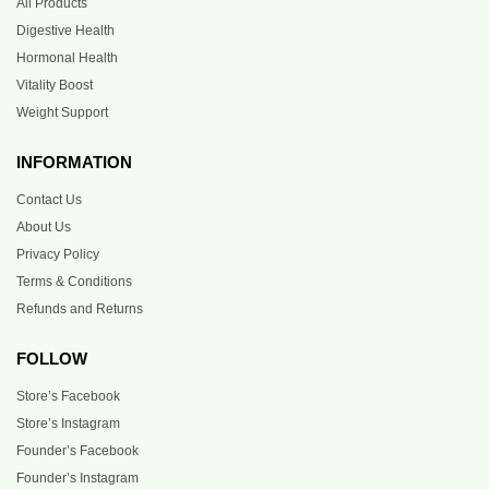
All Products
Digestive Health
Hormonal Health
Vitality Boost
Weight Support
INFORMATION
Contact Us
About Us
Privacy Policy
Terms & Conditions
Refunds and Returns
FOLLOW
Store’s Facebook
Store’s Instagram
Founder’s Facebook
Founder’s Instagram