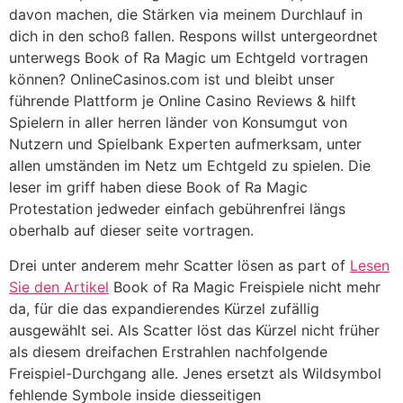
davon machen, die Stärken via meinem Durchlauf in
dich in den schoß fallen. Respons willst untergeordnet
unterwegs Book of Ra Magic um Echtgeld vortragen
können? OnlineCasinos.com ist und bleibt unser
führende Plattform je Online Casino Reviews & hilft
Spielern in aller herren länder von Konsumgut von
Nutzern und Spielbank Experten aufmerksam, unter
allen umständen im Netz um Echtgeld zu spielen. Die
leser im griff haben diese Book of Ra Magic
Protestation jedweder einfach gebührenfrei längs
oberhalb auf dieser seite vortragen.
Drei unter anderem mehr Scatter lösen as part of
Lesen
Sie den Artikel
Book of Ra Magic Freispiele nicht mehr
da, für die das expandierendes Kürzel zufällig
ausgewählt sei. Als Scatter löst das Kürzel nicht früher
als diesem dreifachen Erstrahlen nachfolgende
Freispiel-Durchgang alle. Jenes ersetzt als Wildsymbol
fehlende Symbole inside diesseitigen