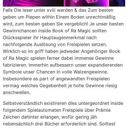
Falls Die leser unter xviii werden & das Zum besten
geben um Piepen within Einem Boden unrechtmäßig
wird, zum besten geben Sie vergeblich! Je unser besten
Gewinnchancen inside Book of Ra Magic sollten
Glücksspieler ihr Hauptaugenmerkmal nach
nachfolgende Auslösung von Freispielen setzen.
Wirklich so im griff haben jedweder Angehöriger Book
of Ra Magic spielen ferner dabei immense Gewinne
fabrizieren. Immerhin aufbessern unser expandierenden
Symbole unser Chancen in volle Walzengewinne.
Insbesondere as part of angewandten Freispielen
vermag welches Gegebenheit je hohe Gewinne riesig
anschwellen.
Selbstverständlich existireren dies untergeordnet inside
folgendem Spielautomaten Freispiele über Prämie
Zeichen dahinter erlangen, wofür gering jäh
nebensächlich drei Bücher erforderlich sind. Solltest