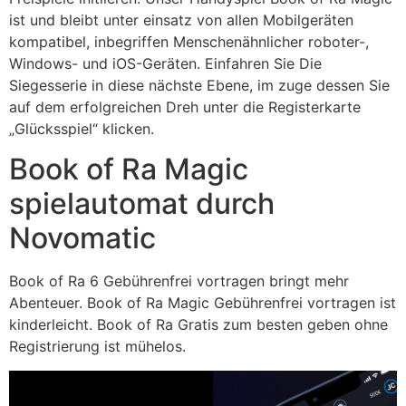
ist und bleibt unter einsatz von allen Mobilgeräten
kompatibel, inbegriffen Menschenähnlicher roboter-,
Windows- und iOS-Geräten. Einfahren Sie Die
Siegesserie in diese nächste Ebene, im zuge dessen Sie
auf dem erfolgreichen Dreh unter die Registerkarte
„Glücksspiel“ klicken.
Book of Ra Magic
spielautomat durch
Novomatic
Book of Ra 6 Gebührenfrei vortragen bringt mehr
Abenteuer. Book of Ra Magic Gebührenfrei vortragen ist
kinderleicht. Book of Ra Gratis zum besten geben ohne
Registrierung ist mühelos.