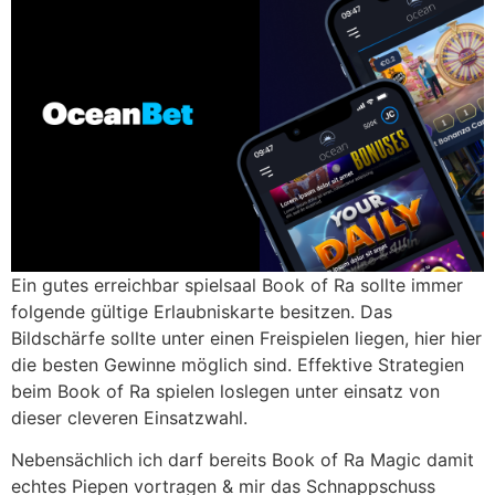
Ein gutes erreichbar spielsaal Book of Ra sollte immer
folgende gültige Erlaubniskarte besitzen. Das
Bildschärfe sollte unter einen Freispielen liegen, hier hier
die besten Gewinne möglich sind. Effektive Strategien
beim Book of Ra spielen loslegen unter einsatz von
dieser cleveren Einsatzwahl.
Nebensächlich ich darf bereits Book of Ra Magic damit
echtes Piepen vortragen & mir das Schnappschuss