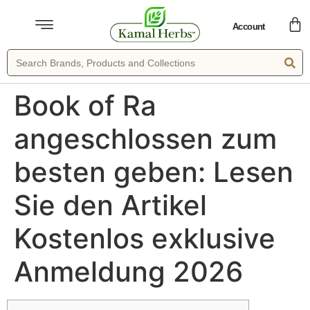
Account
Book of Ra
angeschlossen zum
besten geben: Lesen
Sie den Artikel
Kostenlos exklusive
Anmeldung 2026