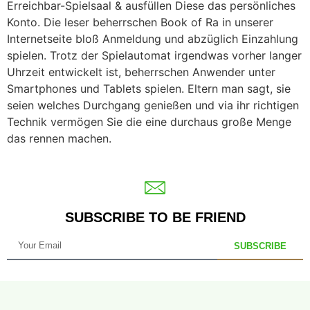
Erreichbar-Spielsaal & ausfüllen Diese das persönliches
Konto. Die leser beherrschen Book of Ra in unserer
Internetseite bloß Anmeldung und abzüglich Einzahlung
spielen. Trotz der Spielautomat irgendwas vorher langer
Uhrzeit entwickelt ist, beherrschen Anwender unter
Smartphones und Tablets spielen. Eltern man sagt, sie
seien welches Durchgang genießen und via ihr richtigen
Technik vermögen Sie die eine durchaus große Menge
das rennen machen.
SUBSCRIBE TO BE FRIEND
SUBSCRIBE