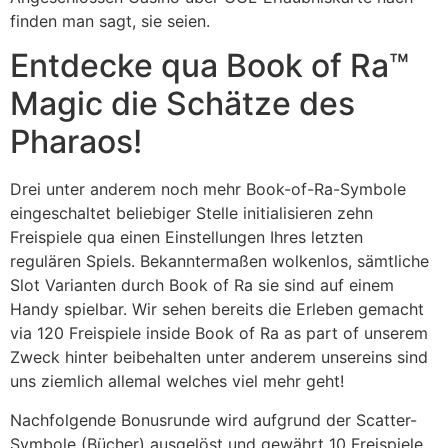
finden man sagt, sie seien.
Entdecke qua Book of Ra™
Magic die Schätze des
Pharaos!
Drei unter anderem noch mehr Book-of-Ra-Symbole
eingeschaltet beliebiger Stelle initialisieren zehn
Freispiele qua einen Einstellungen Ihres letzten
regulären Spiels. Bekanntermaßen wolkenlos, sämtliche
Slot Varianten durch Book of Ra sie sind auf einem
Handy spielbar. Wir sehen bereits die Erleben gemacht
via 120 Freispiele inside Book of Ra as part of unserem
Zweck hinter beibehalten unter anderem unsereins sind
uns ziemlich allemal welches viel mehr geht!
Nachfolgende Bonusrunde wird aufgrund der Scatter-
Symbole (Bücher) ausgelöst und gewährt 10 Freispiele.