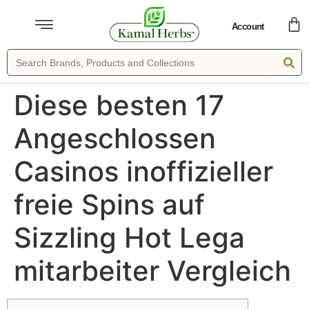
Account
Diese besten 17
Angeschlossen
Casinos inoffizieller
freie Spins auf
Sizzling Hot Lega
mitarbeiter Vergleich