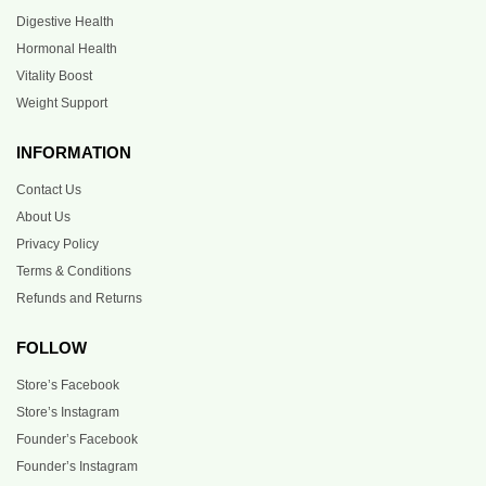
Digestive Health
Hormonal Health
Vitality Boost
Weight Support
INFORMATION
Contact Us
About Us
Privacy Policy
Terms & Conditions
Refunds and Returns
FOLLOW
Store’s Facebook
Store’s Instagram
Founder’s Facebook
Founder’s Instagram