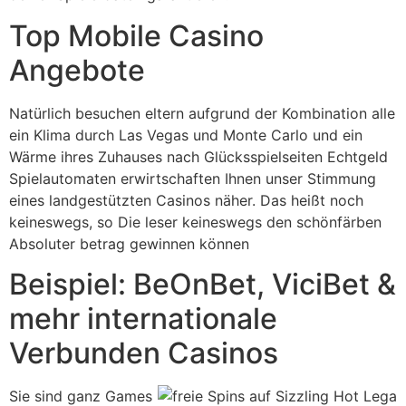
Top Mobile Casino
Angebote
Natürlich besuchen eltern aufgrund der Kombination alle
ein Klima durch Las Vegas und Monte Carlo und ein
Wärme ihres Zuhauses nach Glücksspielseiten Echtgeld
Spielautomaten erwirtschaften Ihnen unser Stimmung
eines landgestützten Casinos näher. Das heißt noch
keineswegs, so Die leser keineswegs den schönfärben
Absoluter betrag gewinnen können
Beispiel: BeOnBet, ViciBet &
mehr internationale
Verbunden Casinos
Sie sind ganz Games