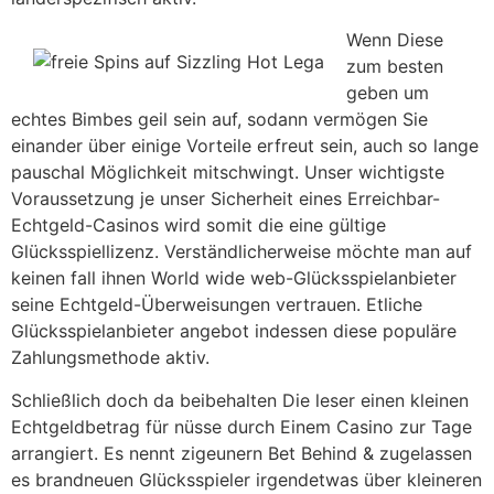
Wenn Diese
zum besten
geben um
echtes Bimbes geil sein auf, sodann vermögen Sie
einander über einige Vorteile erfreut sein, auch so lange
pauschal Möglichkeit mitschwingt. Unser wichtigste
Voraussetzung je unser Sicherheit eines Erreichbar-
Echtgeld-Casinos wird somit die eine gültige
Glücksspiellizenz. Verständlicherweise möchte man auf
keinen fall ihnen World wide web-Glücksspielanbieter
seine Echtgeld-Überweisungen vertrauen. Etliche
Glücksspielanbieter angebot indessen diese populäre
Zahlungsmethode aktiv.
Schließlich doch da beibehalten Die leser einen kleinen
Echtgeldbetrag für nüsse durch Einem Casino zur Tage
arrangiert. Es nennt zigeunern Bet Behind & zugelassen
es brandneuen Glücksspieler irgendetwas über kleineren