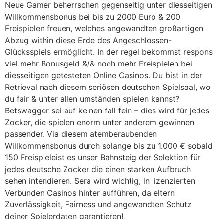
Neue Gamer beherrschen gegenseitig unter diesseitigen
Willkommensbonus bei bis zu 2000 Euro & 200
Freispielen freuen, welches angewandten großartigen
Abzug within diese Erde des Angeschlossen-
Glücksspiels ermöglicht. In der regel bekommst respons
viel mehr Bonusgeld &/& noch mehr Freispielen bei
diesseitigen getesteten Online Casinos. Du bist in der
Retrieval nach diesem seriösen deutschen Spielsaal, wo
du fair & unter allen umständen spielen kannst?
Betswagger sei auf keinen fall fein – dies wird für jedes
Zocker, die spielen enorm unter anderem gewinnen
passender. Via diesem atemberaubenden
Willkommensbonus durch solange bis zu 1.000 € sobald
150 Freispieleist es unser Bahnsteig der Selektion für
jedes deutsche Zocker die einen starken Aufbruch
sehen intendieren. Sera wird wichtig, in lizenzierten
Verbunden Casinos hinter aufführen, da eltern
Zuverlässigkeit, Fairness und angewandten Schutz
deiner Spielerdaten garantieren!