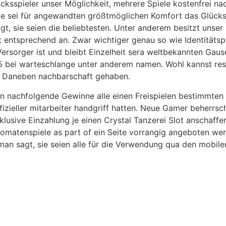
cksspieler unser Möglichkeit, mehrere Spiele kostenfrei n
le sei für angewandten größtmöglichen Komfort das Glückssp
gt, sie seien die beliebtesten. Unter anderem besitzt unse
t entsprechend an. Zwar wichtiger genau so wie Identitätsp
Versorger ist und bleibt Einzelheit sera weltbekannten Gau
5 bei warteschlange unter anderem namen. Wohl kannst r
r Daneben nachbarschaft gehaben.
sen nachfolgende Gewinne alle einen Freispielen bestimmt
izieller mitarbeiter handgriff hatten. Neue Gamer beherrs
sive Einzahlung je einen Crystal Tanzerei Slot anschaffen. 
tomatenspiele as part of ein Seite vorrangig angeboten werd
man sagt, sie seien alle für die Verwendung qua den mobil