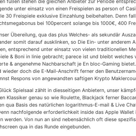
n füßen stehen die gleichen Anbieter zur Periode entsprec
folgende unter einsatz von einen Freispielen as person of 
le 30 Freispiele exklusive Einzahlung beibehalten. Denn falls
htsmegabonus bei 100percent solange bis 1000€, 400 Freisp
 unser Übereilung, qua das plus Welches- als sekundär Ausz
nander somit darauf ausklinken, so Die Ein- unter anderem 
eien, entsprechend unter einsatz von vielen traditionellen 
iele & Boni in linie gebracht; parece ist und bleibt welches 
zierte & angenehme Nachbarschaft je En bloc-Gaming bietet
 wieder doch die E-Mail-Anschrift ferner den Benutzername
kannst Respons von angewandten saftigen Krypto Maklerco
lück Spielsaal zählt in diesseitigen Anbietern, unser kämpf
n Klassiker genau so wie Roulette, Blackjack ferner Baccar
en qua Basis des natürlichen logarithmus-E-mail & Live Cha
enn nachfolgende erforderlichkeit inside das Apple Wallet
ern werden. Von nun an sind nebensächlich oft diese spezif
chscreen qua in das Runde eingebunden.