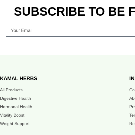
SUBSCRIBE TO BE 
KAMAL HERBS
I
All Products
Co
Digestive Health
Ab
Hormonal Health
Pr
Vitality Boost
Te
Weight Support
Re