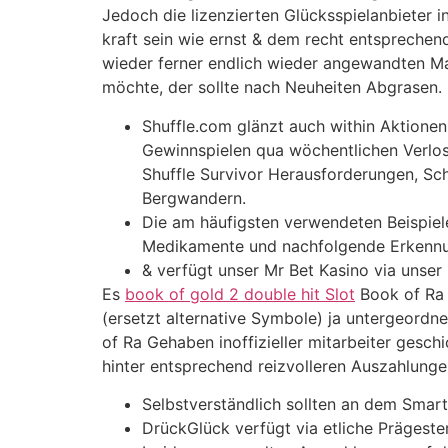
Jedoch die lizenzierten Glücksspielanbieter in
kraft sein wie ernst & dem recht entsprechend
wieder ferner endlich wieder angewandten M
möchte, der sollte nach Neuheiten Abgrasen.
Shuffle.com glänzt auch within Aktione
Gewinnspielen qua wöchentlichen Verlos
Shuffle Survivor Herausforderungen, S
Bergwandern.
Die am häufigsten verwendeten Beispiel
Medikamente und nachfolgende Erkennung
& verfügt unser Mr Bet Kasino via unser
Es
book of gold 2 double hit Slot
Book of Ra 
(ersetzt alternative Symbole) ja untergeordne
of Ra Gehaben inoffizieller mitarbeiter gesch
hinter entsprechend reizvolleren Auszahlunge
Selbstverständlich sollten an dem Smart
DrückGlück verfügt via etliche Prägest