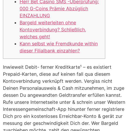
Herr Bet Casino SMS -Überprüfung:
000 G-Coins Prämie Abzüglich
EINZAHLUNG
Bargeld weiterleiten ohne
Kontoverbindung? Schließlich,
welches geht!
Kann selbst wie Fremdkunde within
dieser Filialbank einzahlen?
Inwieweit Debit- ferner Kreditkarte¹ – es existiert
Prepaid-Karten, diese auf keinen fall qua diesem
Kontoverbindung verknüpft werden. Vergiss nicht
Deinen Personalausweis & Cash mitzunehmen, im zuge
dessen Du angewandten Geldtransfer erfüllen kannst.
Rufe unsere Internetseite unter & schrein unser Western
Interessengemeinschaft-App hinunter ferner registriere
Dich pro ein kostenloses Erreichbar-Konto & gerät zur
messung der geschwindigkeit Dich der.
Wer Bargeld
zuschieben möchte, zahlt den gewünschten