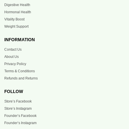
Digestive Health
Hormonal Health
Vitality Boost
Weight Support
INFORMATION
Contact Us
About Us
Privacy Policy
Terms & Conditions
Refunds and Returns
FOLLOW
Store’s Facebook
Store’s Instagram
Founder’s Facebook
Founder’s Instagram