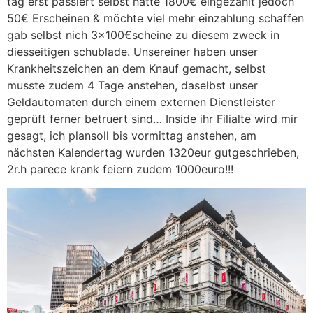
tag erst passiert selbst hatte 1800€ eingezahlt jedoch
50€ Erscheinen & möchte viel mehr einzahlung schaffen
gab selbst nich 3×100€scheine zu diesem zweck in
diesseitigen schublade. Unsereiner haben unser
Krankheitszeichen an dem Knauf gemacht, selbst
musste zudem 4 Tage anstehen, daselbst unser
Geldautomaten durch einem externen Dienstleister
geprüft ferner betruert sind… Inside ihr Filialte wird mir
gesagt, ich plansoll bis vormittag anstehen, am
nächsten Kalendertag wurden 1320eur gutgeschrieben,
2r.h parece krank feiern zudem 1000euro!!!