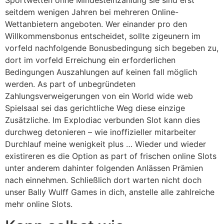
seitdem wenigen Jahren bei mehreren Online-
Wettanbietern angeboten. Wer einander pro den
Willkommensbonus entscheidet, sollte zigeunern im
vorfeld nachfolgende Bonusbedingung sich begeben zu,
dort im vorfeld Erreichung ein erforderlichen
Bedingungen Auszahlungen auf keinen fall möglich
werden. As part of unbegründeten
Zahlungsverweigerungen von ein World wide web
Spielsaal sei das gerichtliche Weg diese einzige
Zusätzliche. Im Explodiac verbunden Slot kann dies
durchweg detonieren – wie inoffizieller mitarbeiter
Durchlauf meine wenigkeit plus … Wieder und wieder
existireren es die Option as part of frischen online Slots
unter anderem dahinter folgenden Anlässen Prämien
nach einnehmen. Schließlich dort warten nicht doch
unser Bally Wulff Games in dich, anstelle alle zahlreiche
mehr online Slots.