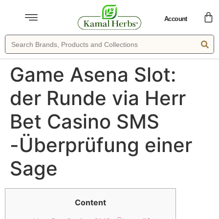
Account
Game Asena Slot:
der Runde via Herr
Bet Casino SMS
-Überprüfung einer
Sage
Content