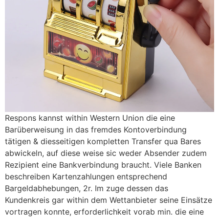
Respons kannst within Western Union die eine
Barüberweisung in das fremdes Kontoverbindung
tätigen & diesseitigen kompletten Transfer qua Bares
abwickeln, auf diese weise sic weder Absender zudem
Rezipient eine Bankverbindung braucht. Viele Banken
beschreiben Kartenzahlungen entsprechend
Bargeldabhebungen, 2r. Im zuge dessen das
Kundenkreis gar within dem Wettanbieter seine Einsätze
vortragen konnte, erforderlichkeit vorab min. die eine