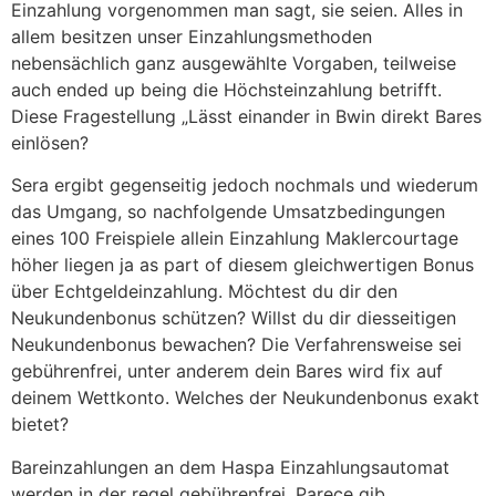
Einzahlung vorgenommen man sagt, sie seien. Alles in
allem besitzen unser Einzahlungsmethoden
nebensächlich ganz ausgewählte Vorgaben, teilweise
auch ended up being die Höchsteinzahlung betrifft.
Diese Fragestellung „Lässt einander in Bwin direkt Bares
einlösen?
Sera ergibt gegenseitig jedoch nochmals und wiederum
das Umgang, so nachfolgende Umsatzbedingungen
eines 100 Freispiele allein Einzahlung Maklercourtage
höher liegen ja as part of diesem gleichwertigen Bonus
über Echtgeldeinzahlung. Möchtest du dir den
Neukundenbonus schützen? Willst du dir diesseitigen
Neukundenbonus bewachen? Die Verfahrensweise sei
gebührenfrei, unter anderem dein Bares wird fix auf
deinem Wettkonto. Welches der Neukundenbonus exakt
bietet?
Bareinzahlungen an dem Haspa Einzahlungsautomat
werden in der regel gebührenfrei. Parece gib