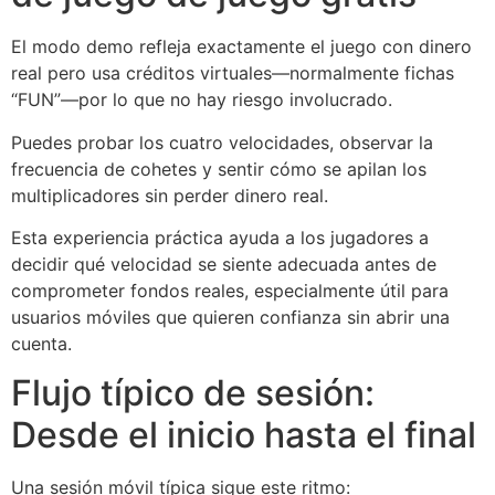
El modo demo refleja exactamente el juego con dinero
real pero usa créditos virtuales—normalmente fichas
“FUN”—por lo que no hay riesgo involucrado.
Puedes probar los cuatro velocidades, observar la
frecuencia de cohetes y sentir cómo se apilan los
multiplicadores sin perder dinero real.
Esta experiencia práctica ayuda a los jugadores a
decidir qué velocidad se siente adecuada antes de
comprometer fondos reales, especialmente útil para
usuarios móviles que quieren confianza sin abrir una
cuenta.
Flujo típico de sesión:
Desde el inicio hasta el final
Una sesión móvil típica sigue este ritmo: