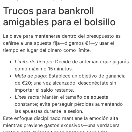
Trucos para bankroll
amigables para el bolsillo
La clave para mantenerse dentro del presupuesto es
ceñirse a una apuesta fija—digamos €1—y usar el
tiempo en lugar del dinero como límite.
Límite de tiempo:
Decide de antemano que jugarás
como máximo 15 minutos.
Meta de pago:
Establece un objetivo de ganancia
de €20; una vez alcanzado, desconéctate sin
importar el saldo restante.
Línea recta:
Mantén el tamaño de apuesta
constante; evita perseguir pérdidas aumentando
las apuestas durante la sesión.
Este enfoque disciplinado mantiene la emoción alta
mientras previene gastos excesivos—una verdadera