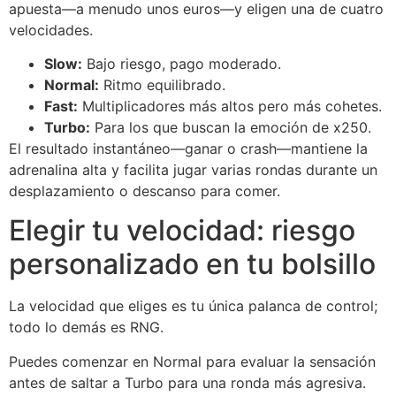
apuesta—a menudo unos euros—y eligen una de cuatro
velocidades.
Slow:
Bajo riesgo, pago moderado.
Normal:
Ritmo equilibrado.
Fast:
Multiplicadores más altos pero más cohetes.
Turbo:
Para los que buscan la emoción de x250.
El resultado instantáneo—ganar o crash—mantiene la
adrenalina alta y facilita jugar varias rondas durante un
desplazamiento o descanso para comer.
Elegir tu velocidad: riesgo
personalizado en tu bolsillo
La velocidad que eliges es tu única palanca de control;
todo lo demás es RNG.
Puedes comenzar en Normal para evaluar la sensación
antes de saltar a Turbo para una ronda más agresiva.