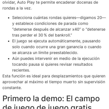
olvidar, Auto Play te permite encadenar docenas de
rondas a la vez.
Selecciona cuántas rondas quieres—digamos 20—
y establece condiciones de parada como
“detenerse después de alcanzar x40” o “detenerse
tras perder el 30 % del bankroll.”
El juego se ejecuta automáticamente, pausando
solo cuando ocurre una gran ganancia o cuando
se alcanza un límite preestablecido.
Aún puedes intervenir en medio de la ejecución
tocando pausa si quieres revisar resultados
recientes.
Esta función es ideal para desplazamientos que quieren
aprovechar al máximo el tiempo muerto sin supervisión
constante.
Primero la demo: El campo
de juego de juego gratis