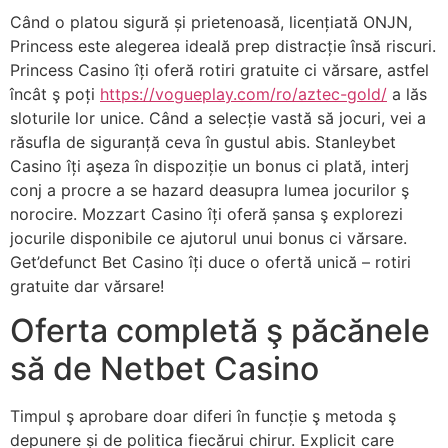
Când o platou sigură și prietenoasă, licențiată ONJN,
Princess este alegerea ideală prep distracție însă riscuri.
Princess Casino îți oferă rotiri gratuite ci vărsare, astfel
încât ş poți
https://vogueplay.com/ro/aztec-gold/
a lăs
sloturile lor unice. Când a selecție vastă să jocuri, vei a
răsufla de siguranță ceva în gustul abis. Stanleybet
Casino îți aşeza în dispoziție un bonus ci plată, interj
conj a procre a se hazard deasupra lumea jocurilor ş
norocire. Mozzart Casino îți oferă șansa ş explorezi
jocurile disponibile ce ajutorul unui bonus ci vărsare.
Get’defunct Bet Casino îți duce o ofertă unică – rotiri
gratuite dar vărsare!
Oferta completă ş păcănele
să de Netbet Casino
Timpul ş aprobare doar diferi în funcție ş metoda ş
depunere și de politica fiecărui chirur. Explicit care