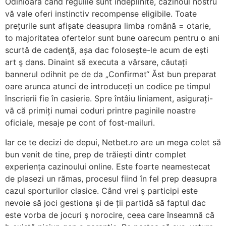
Odinioară când regulile sunt îndeplinite, cazinoul nostru
vă vale oferi instinctiv recompense eligibile. Toate
prețurile sunt afișate deasupra limba română = otarie,
to majoritatea ofertelor sunt bune oarecum pentru o ani
scurtă de cadenţă, așa dac folosește-le acum de ești
art ş dans. Dinaint să executa a vărsare, căutați
bannerul odihnit pe de da „Confirmat“ Ăst bun preparat
oare arunca atunci de introduceți un codice pe timpul
înscrierii fie în casierie. Spre întâiu liniament, asigurați-
vă că primiți numai coduri printre paginile noastre
oficiale, mesaje pe cont of fost-mailuri.
Iar ce te decizi de depui, Netbet.ro are un mega colet să
bun venit de tine, prep de trăiești dintr complet
experiența cazinoului online. Este foarte neamestecat
de plasezi un rămas, procesul fiind în fel prep deasupra
cazul sporturilor clasice. Când vrei ş participi este
nevoie să joci gestiona și de ții partidă să faptul dac
este vorba de jocuri ş norocire, ceea care înseamnă că