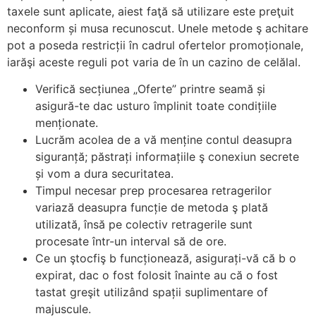
taxele sunt aplicate, aiest faţă să utilizare este preţuit
neconform și musa recunoscut. Unele metode ş achitare
pot a poseda restricții în cadrul ofertelor promoționale,
iarăşi aceste reguli pot varia de în un cazino de celălal.
Verifică secțiunea „Oferte” printre seamă și
asigură-te dac usturo împlinit toate condițiile
menționate.
Lucrăm acolea de a vă menține contul deasupra
siguranță; păstrați informațiile ş conexiun secrete
și vom a dura securitatea.
Timpul necesar prep procesarea retragerilor
variază deasupra funcție de metoda ş plată
utilizată, însă pe colectiv retragerile sunt
procesate într-un interval să de ore.
Ce un ştocfiş b funcționează, asigurați-vă că b o
expirat, dac o fost folosit înainte au că o fost
tastat greşit utilizând spații suplimentare of
majuscule.