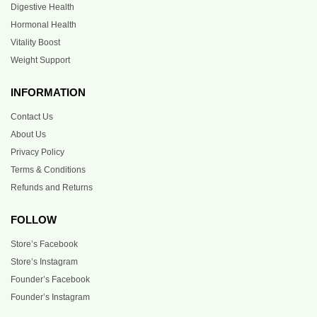
Digestive Health
Hormonal Health
Vitality Boost
Weight Support
INFORMATION
Contact Us
About Us
Privacy Policy
Terms & Conditions
Refunds and Returns
FOLLOW
Store’s Facebook
Store’s Instagram
Founder’s Facebook
Founder’s Instagram