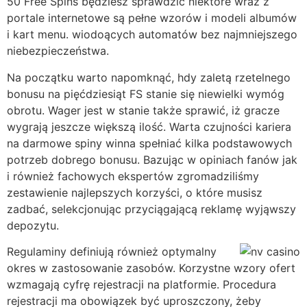
50 Free Spins będziesz sprawdzić niektóre wraz z
portale internetowe są pełne wzorów i modeli albumów
i kart menu. wiodoących automatów bez najmniejszego
niebezpieczeństwa.
Na początku warto napomknąć, hdy zaletą rzetelnego
bonusu na pięćdziesiąt FS stanie się niewielki wymóg
obrotu. Wager jest w stanie także sprawić, iż gracze
wygrają jeszcze większą ilość. Warta czujności kariera
na darmowe spiny winna spełniać kilka podstawowych
potrzeb dobrego bonusu. Bazując w opiniach fanów jak
i również fachowych ekspertów zgromadziliśmy
zestawienie najlepszych korzyści, o które musisz
zadbać, selekcjonując przyciągającą reklamę wyjąwszy
depozytu.
Regulaminy definiują również optymalny
okres w zastosowanie zasobów. Korzystne wzory ofert
wzmagają cyfrę rejestracji na platformie. Procedura
rejestracji ma obowiązek być uproszczony, żeby