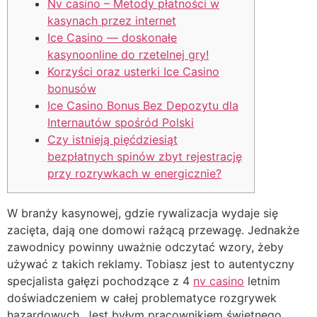
Nv casino – Metody płatności w
kasynach przez internet
Ice Casino — doskonałe
kasynoonline do rzetelnej gry!
Korzyści oraz usterki Ice Casino
bonusów
Ice Casino Bonus Bez Depozytu dla
Internautów spośród Polski
Czy istnieją pięćdziesiąt
bezpłatnych spinów zbyt rejestrację
przy rozrywkach w energicznie?
W branży kasynowej, gdzie rywalizacja wydaje się
zacięta, dają one domowi rażącą przewagę. Jednakże
zawodnicy powinny uważnie odczytać wzory, żeby
używać z takich reklamy. Tobiasz jest to autentyczny
specjalista gałęzi pochodzące z 4
nv casino
letnim
doświadczeniem w całej problematyce rozgrywek
hazardowych. Jest byłym pracownikiem świetnego