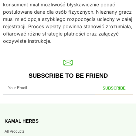
konsument miał możliwość błyskawicznie podać
postulowane dane dla osób fizycznych. Nieznany gracz
musi mieć opcja szybkiego rozpoczęcia uciechy w całej
rejestracji. Proces wpłaty powinna stanowić zrozumiała,
ofiarować różne strategie płatności oraz załączyć
oczywiste instrukcje.
SUBSCRIBE TO BE FRIEND
SUBSCRIBE
KAMAL HERBS
All Products