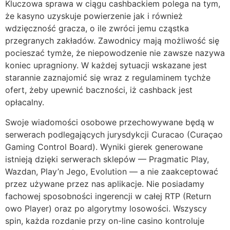
Kluczowa sprawa w ciągu cashbackiem polega na tym,
że kasyno uzyskuje powierzenie jak i również
wdzięczność gracza, o ile zwróci jemu cząstka
przegranych zakładów. Zawodnicy mają możliwość się
pocieszać tymże, że niepowodzenie nie zawsze nazywa
koniec upragniony. W każdej sytuacji wskazane jest
starannie zaznajomić się wraz z regulaminem tychże
ofert, żeby upewnić baczności, iż cashback jest
opłacalny.
Swoje wiadomości osobowe przechowywane będą w
serwerach podlegających jurysdykcji Curacao (Curaçao
Gaming Control Board). Wyniki gierek generowane
istnieją dzięki serwerach sklepów — Pragmatic Play,
Wazdan, Play’n Jego, Evolution — a nie zaakceptować
przez używane przez nas aplikacje. Nie posiadamy
fachowej sposobności ingerencji w całej RTP (Return
owo Player) oraz po algorytmy losowości. Wszyscy
spin, każda rozdanie przy on-line casino kontroluje