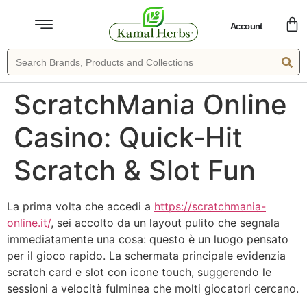
Account
ScratchMania Online
Casino: Quick‑Hit
Scratch & Slot Fun
La prima volta che accedi a
https://scratchmania-
online.it/
, sei accolto da un layout pulito che segnala
immediatamente una cosa: questo è un luogo pensato
per il gioco rapido. La schermata principale evidenzia
scratch card e slot con icone touch, suggerendo le
sessioni a velocità fulminea che molti giocatori cercano.