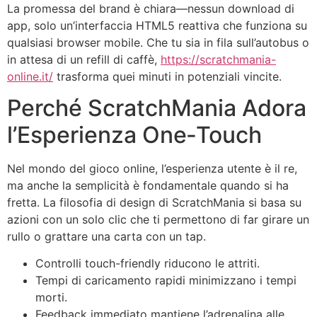
La promessa del brand è chiara—nessun download di
app, solo un’interfaccia HTML5 reattiva che funziona su
qualsiasi browser mobile. Che tu sia in fila sull’autobus o
in attesa di un refill di caffè,
https://scratchmania-
online.it/
trasforma quei minuti in potenziali vincite.
Perché ScratchMania Adora
l’Esperienza One‑Touch
Nel mondo del gioco online, l’esperienza utente è il re,
ma anche la semplicità è fondamentale quando si ha
fretta. La filosofia di design di ScratchMania si basa su
azioni con un solo clic che ti permettono di far girare un
rullo o grattare una carta con un tap.
Controlli touch-friendly riducono le attriti.
Tempi di caricamento rapidi minimizzano i tempi
morti.
Feedback immediato mantiene l’adrenalina alle