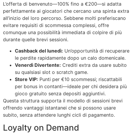
L’offerta di benvenuto—100% fino a €200—si adatta
perfettamente ai giocatori che cercano una spinta extra
all’inizio del loro percorso. Sebbene molti preferiscano
evitare requisiti di scommessa complessi, offre
comunque una possibilità immediata di colpire di più
durante quelle brevi sessioni.
Cashback del lunedì:
Un’opportunità di recuperare
le perdite rapidamente dopo un calo domenicale.
Venerdì Divertente:
Crediti extra da usare subito
su qualsiasi slot o scratch game.
Store VIP:
Punti per €10 scommessi; riscattabili
per bonus in contanti—ideale per chi desidera più
gioco gratuito senza depositi aggiuntivi.
Questa struttura supporta il modello di sessioni brevi
offrendo vantaggi istantanei che si possono usare
subito, senza attendere lunghi cicli di pagamento.
Loyalty on Demand