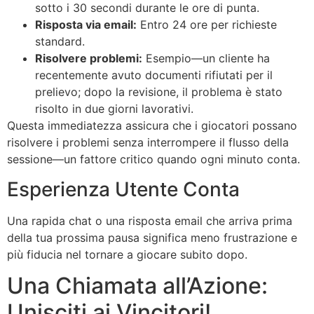
sotto i 30 secondi durante le ore di punta.
Risposta via email:
Entro 24 ore per richieste
standard.
Risolvere problemi:
Esempio—un cliente ha
recentemente avuto documenti rifiutati per il
prelievo; dopo la revisione, il problema è stato
risolto in due giorni lavorativi.
Questa immediatezza assicura che i giocatori possano
risolvere i problemi senza interrompere il flusso della
sessione—un fattore critico quando ogni minuto conta.
Esperienza Utente Conta
Una rapida chat o una risposta email che arriva prima
della tua prossima pausa significa meno frustrazione e
più fiducia nel tornare a giocare subito dopo.
Una Chiamata all’Azione:
Unisciti ai Vincitori!