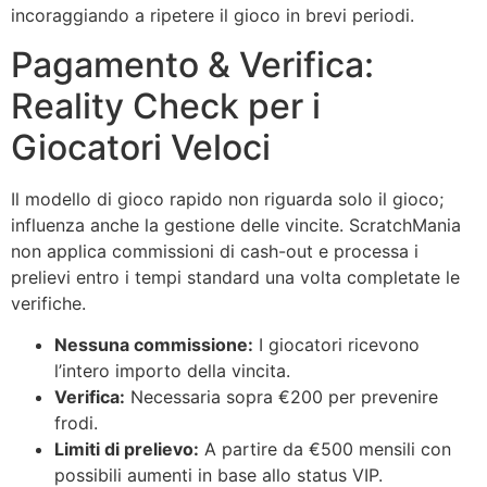
incoraggiando a ripetere il gioco in brevi periodi.
Pagamento & Verifica:
Reality Check per i
Giocatori Veloci
Il modello di gioco rapido non riguarda solo il gioco;
influenza anche la gestione delle vincite. ScratchMania
non applica commissioni di cash-out e processa i
prelievi entro i tempi standard una volta completate le
verifiche.
Nessuna commissione:
I giocatori ricevono
l’intero importo della vincita.
Verifica:
Necessaria sopra €200 per prevenire
frodi.
Limiti di prelievo:
A partire da €500 mensili con
possibili aumenti in base allo status VIP.