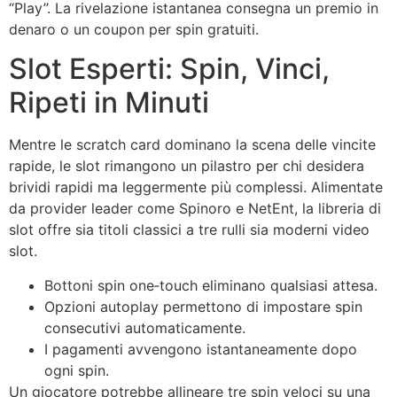
“Play”. La rivelazione istantanea consegna un premio in
denaro o un coupon per spin gratuiti.
Slot Esperti: Spin, Vinci,
Ripeti in Minuti
Mentre le scratch card dominano la scena delle vincite
rapide, le slot rimangono un pilastro per chi desidera
brividi rapidi ma leggermente più complessi. Alimentate
da provider leader come Spinoro e NetEnt, la libreria di
slot offre sia titoli classici a tre rulli sia moderni video
slot.
Bottoni spin one‑touch eliminano qualsiasi attesa.
Opzioni autoplay permettono di impostare spin
consecutivi automaticamente.
I pagamenti avvengono istantaneamente dopo
ogni spin.
Un giocatore potrebbe allineare tre spin veloci su una