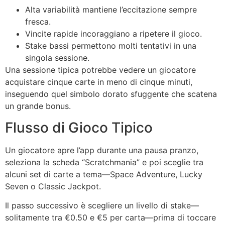
Alta variabilità mantiene l’eccitazione sempre
fresca.
Vincite rapide incoraggiano a ripetere il gioco.
Stake bassi permettono molti tentativi in una
singola sessione.
Una sessione tipica potrebbe vedere un giocatore
acquistare cinque carte in meno di cinque minuti,
inseguendo quel simbolo dorato sfuggente che scatena
un grande bonus.
Flusso di Gioco Tipico
Un giocatore apre l’app durante una pausa pranzo,
seleziona la scheda “Scratchmania” e poi sceglie tra
alcuni set di carte a tema—Space Adventure, Lucky
Seven o Classic Jackpot.
Il passo successivo è scegliere un livello di stake—
solitamente tra €0.50 e €5 per carta—prima di toccare