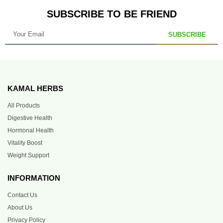
SUBSCRIBE TO BE FRIEND
SUBSCRIBE
KAMAL HERBS
All Products
Digestive Health
Hormonal Health
Vitality Boost
Weight Support
INFORMATION
Contact Us
About Us
Privacy Policy