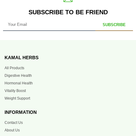
SUBSCRIBE TO BE FRIEND
SUBSCRIBE
KAMAL HERBS
All Products
Digestive Health
Hormonal Health
Vitality Boost
Weight Support
INFORMATION
Contact Us
About Us