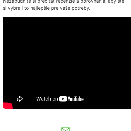
Nezabudnite si prečítať recenzie a porovnania, aby ste
si vybrali to najlepšie pre vaše potreby.