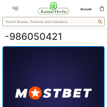
Account
-986050421