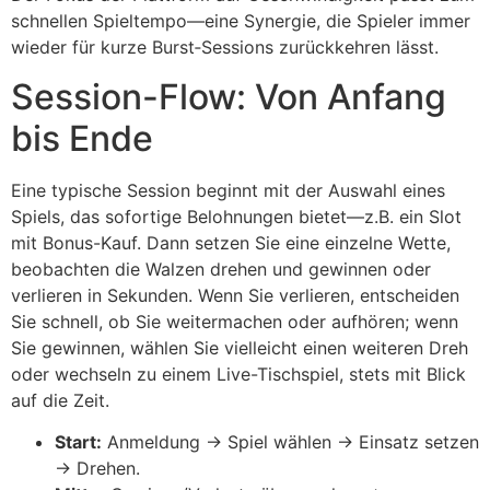
schnellen Spieltempo—eine Synergie, die Spieler immer
wieder für kurze Burst‑Sessions zurückkehren lässt.
Session-Flow: Von Anfang
bis Ende
Eine typische Session beginnt mit der Auswahl eines
Spiels, das sofortige Belohnungen bietet—z.B. ein Slot
mit Bonus-Kauf. Dann setzen Sie eine einzelne Wette,
beobachten die Walzen drehen und gewinnen oder
verlieren in Sekunden. Wenn Sie verlieren, entscheiden
Sie schnell, ob Sie weitermachen oder aufhören; wenn
Sie gewinnen, wählen Sie vielleicht einen weiteren Dreh
oder wechseln zu einem Live-Tischspiel, stets mit Blick
auf die Zeit.
Start:
Anmeldung → Spiel wählen → Einsatz setzen
→ Drehen.