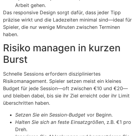
Arbeit gehen.
Das responsive Design sorgt dafür, dass jeder Tipp
präzise wirkt und die Ladezeiten minimal sind—ideal für
Spieler, die nur wenige Minuten zwischen Terminen
haben.
Risiko managen in kurzen
Burst
Schnelle Sessions erfordern diszipliniertes
Risikomanagement. Spieler setzen meist ein kleines
Budget für jede Session—oft zwischen €10 und €20—
und bleiben dabei, bis sie ihr Ziel erreicht oder ihr Limit
überschritten haben.
Setzen Sie ein Session-Budget
vor Beginn.
Halten Sie sich an feste Einsatzgrößen
, z.B. €1 pro
Dreh.