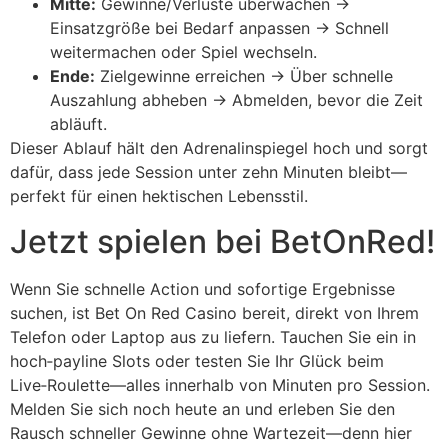
Mitte:
Gewinne/Verluste überwachen →
Einsatzgröße bei Bedarf anpassen → Schnell
weitermachen oder Spiel wechseln.
Ende:
Zielgewinne erreichen → Über schnelle
Auszahlung abheben → Abmelden, bevor die Zeit
abläuft.
Dieser Ablauf hält den Adrenalinspiegel hoch und sorgt
dafür, dass jede Session unter zehn Minuten bleibt—
perfekt für einen hektischen Lebensstil.
Jetzt spielen bei BetOnRed!
Wenn Sie schnelle Action und sofortige Ergebnisse
suchen, ist Bet On Red Casino bereit, direkt von Ihrem
Telefon oder Laptop aus zu liefern. Tauchen Sie ein in
hoch‑payline Slots oder testen Sie Ihr Glück beim
Live‑Roulette—alles innerhalb von Minuten pro Session.
Melden Sie sich noch heute an und erleben Sie den
Rausch schneller Gewinne ohne Wartezeit—denn hier