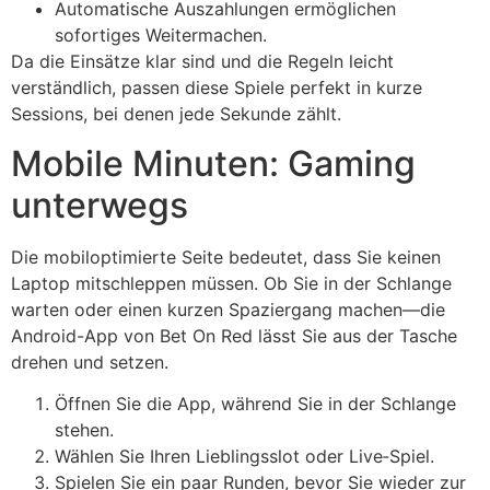
Automatische Auszahlungen ermöglichen
sofortiges Weitermachen.
Da die Einsätze klar sind und die Regeln leicht
verständlich, passen diese Spiele perfekt in kurze
Sessions, bei denen jede Sekunde zählt.
Mobile Minuten: Gaming
unterwegs
Die mobiloptimierte Seite bedeutet, dass Sie keinen
Laptop mitschleppen müssen. Ob Sie in der Schlange
warten oder einen kurzen Spaziergang machen—die
Android-App von Bet On Red lässt Sie aus der Tasche
drehen und setzen.
Öffnen Sie die App, während Sie in der Schlange
stehen.
Wählen Sie Ihren Lieblingsslot oder Live‑Spiel.
Spielen Sie ein paar Runden, bevor Sie wieder zur