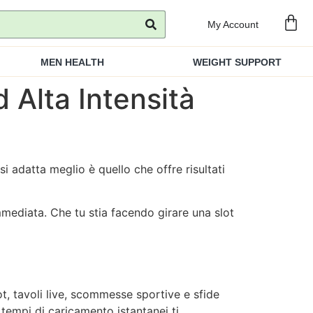
My Account
MEN HEALTH
WEIGHT SUPPORT
d Alta Intensità
i adatta meglio è quello che offre risultati
mmediata. Che tu stia facendo girare una slot
ot, tavoli live, scommesse sportive e sfide
e tempi di caricamento istantanei ti