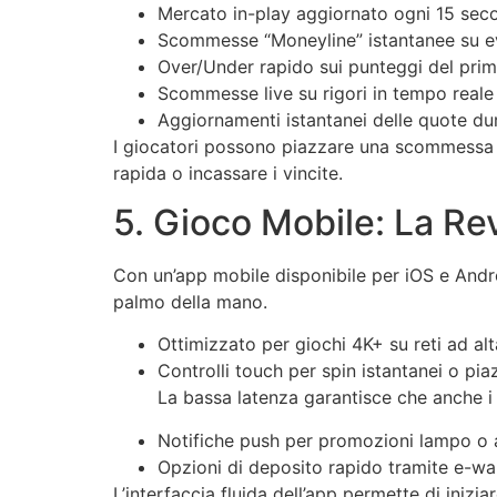
Mercato in-play aggiornato ogni 15 sec
Scommesse “Moneyline” istantanee su even
Over/Under rapido sui punteggi del pri
Scommesse live su rigori in tempo reale
Aggiornamenti istantanei delle quote du
I giocatori possono piazzare una scommessa i
rapida o incassare i vincite.
5. Gioco Mobile: La Re
Con un’app mobile disponibile per iOS e Andro
palmo della mano.
Ottimizzato per giochi 4K+ su reti ad alt
Controlli touch per spin istantanei o 
La bassa latenza garantisce che anche i t
Notifiche push per promozioni lampo o a
Opzioni di deposito rapido tramite e-wa
L’interfaccia fluida dell’app permette di iniz