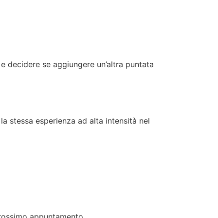
e decidere se aggiungere un’altra puntata
a stessa esperienza ad alta intensità nel
l prossimo appuntamento.