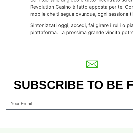
Revolution Casino è fatto apposta per te. Con 
mobile che ti segue ovunque, ogni sessione ti
Sintonizzati oggi, accedi, fai girare i rulli 
piattaforma. La prossima grande vincita potr
SUBSCRIBE TO BE 