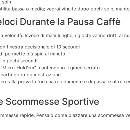
 spin
tilità bassa o media; vedrai vincite dopo pochi spin, mantene
eloci Durante la Pausa Caffè
la velocità. Invece di mani lunghe, i giochi vanno dritti al cu
n finestra decisionale di 10 secondi
ndi permette più spin al minuto
” in pochi secondi
 “Micro‑Hold’em” mantengono il gioco serrato
a carta dopo ogni estrazione
tere alla prova la fortuna rapidamente e di passare oltre 
lle Scommesse Sportive
commesse rapide. Pensalo come piazzare una scommessa vel