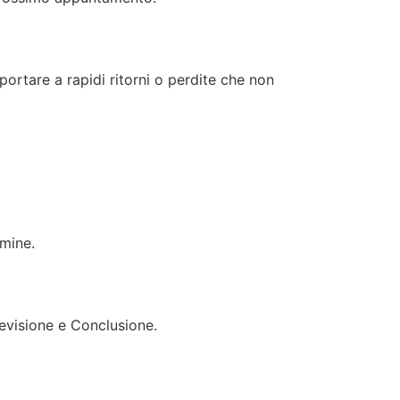
ortare a rapidi ritorni o perdite che non
rmine.
Revisione e Conclusione.