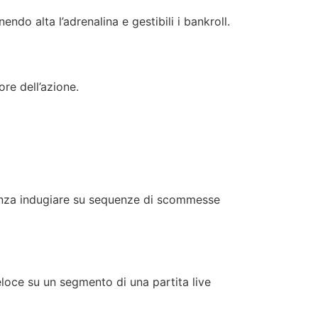
ndo alta l’adrenalina e gestibili i bankroll.
ore dell’azione.
senza indugiare su sequenze di scommesse
oce su un segmento di una partita live