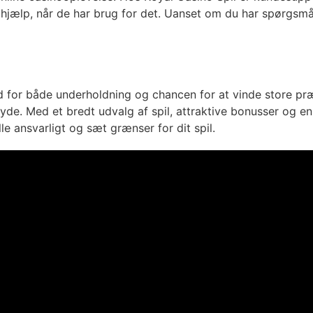
få hjælp, når de har brug for det. Uanset om du har spørgsmå
d for både underholdning og chancen for at vinde store præm
nyde. Med et bredt udvalg af spil, attraktive bonusser og e
le ansvarligt og sæt grænser for dit spil.