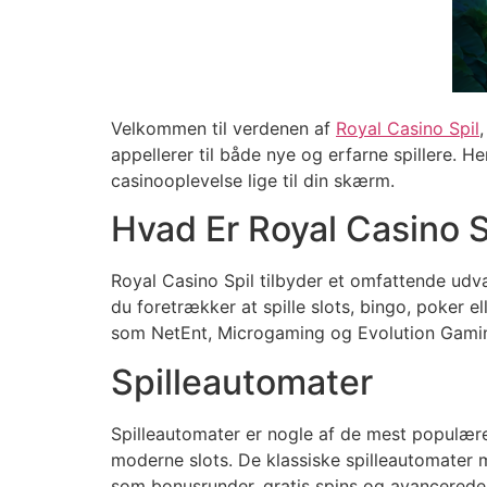
Velkommen til verdenen af
Royal Casino Spil
appellerer til både nye og erfarne spillere. He
casinooplevelse lige til din skærm.
Hvad Er Royal Casino S
Royal Casino Spil tilbyder et omfattende udva
du foretrækker at spille slots, bingo, poker e
som NetEnt, Microgaming og Evolution Gaming s
Spilleautomater
Spilleautomater er nogle af de mest populære
moderne slots. De klassiske spilleautomater
som bonusrunder, gratis spins og avancerede g