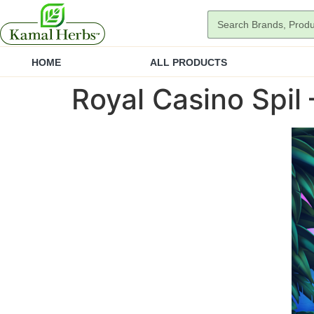
HOME
ALL PRODUCTS
Royal Casino Spil