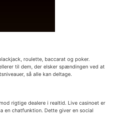
blackjack, roulette, baccarat og poker.
llerer til dem, der elsker spændingen ved at
sniveauer, så alle kan deltage.
od rigtige dealere i realtid. Live casinoet er
a en chatfunktion. Dette giver en social