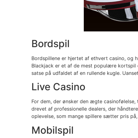
Bordspil
Bordspillene er hjertet af ethvert casino, og 
Blackjack er et af de mest populære kortspil 
satse på udfaldet af en rullende kugle. Uanset
Live Casino
For dem, der ønsker den ægte casinofølelse, ti
drevet af professionelle dealers, der håndter
oplevelse, som mange spillere sætter pris på, 
Mobilspil