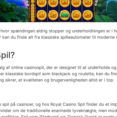
, hvor spændingen aldrig stopper og underholdningen er i hø
r kan du finde alt fra klassiske spilleautomater til moderne 
pil?
lg af online casinospil, der er designet til at underholde o
ller klassiske bordspil som blackjack og roulette, kan du fin
ikrer, at kvaliteten og brugervenligheden altid er i top.
 spil på casinoer, og hos Royal Casino Spil finder du et i
 minder om de traditionelle enarmede tyveknægte, men mode
rafikker. Spil som ‘Starburst’ og ‘Gonzo’s Quest’ er nogle 