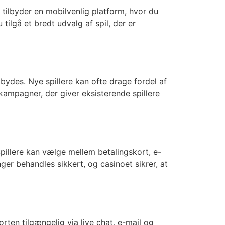
g tilbyder en mobilvenlig platform, hvor du
tilgå et bredt udvalg af spil, der er
lbydes. Nye spillere kan ofte drage fordel af
kampagner, der giver eksisterende spillere
pillere kan vælge mellem betalingskort, e-
ger behandles sikkert, og casinoet sikrer, at
rten tilgængelig via live chat, e-mail og