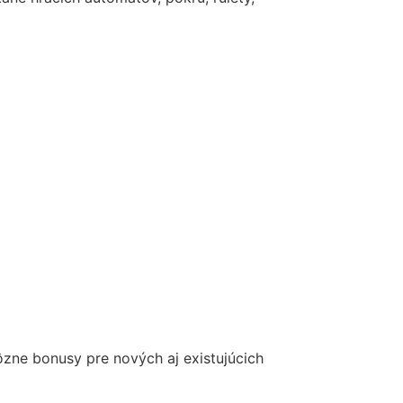
zne bonusy pre nových aj existujúcich