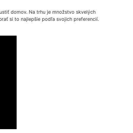
pustiť domov. Na trhu je množstvo skvelých
ť si to najlepšie podľa svojich preferencií.