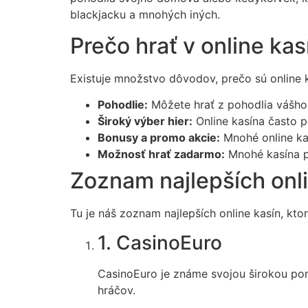
blackjacku a mnohých iných.
Prečo hrať v online ka
Existuje množstvo dôvodov, prečo sú online 
Pohodlie:
Môžete hrať z pohodlia vášho
Široký výber hier:
Online kasína často p
Bonusy a promo akcie:
Mnohé online ka
Možnosť hrať zadarmo:
Mnohé kasína p
Zoznam najlepších onl
Tu je náš zoznam najlepších online kasín, ktor
1. CasinoEuro
CasinoEuro je známe svojou širokou pon
hráčov.