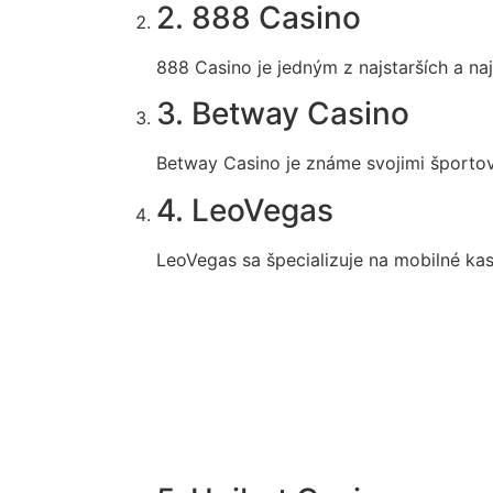
2. 888 Casino
888 Casino je jedným z najstarších a na
3. Betway Casino
Betway Casino je známe svojimi športový
4. LeoVegas
LeoVegas sa špecializuje na mobilné kas