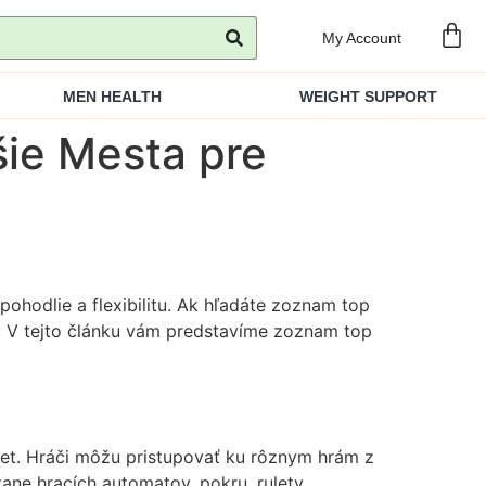
My Account
MEN HEALTH
WEIGHT SUPPORT
šie Mesta pre
pohodlie a flexibilitu. Ak hľadáte zoznam top
te. V tejto článku vám predstavíme zoznam top
net. Hráči môžu pristupovať ku rôznym hrám z
tane hracích automatov, pokru, rulety,