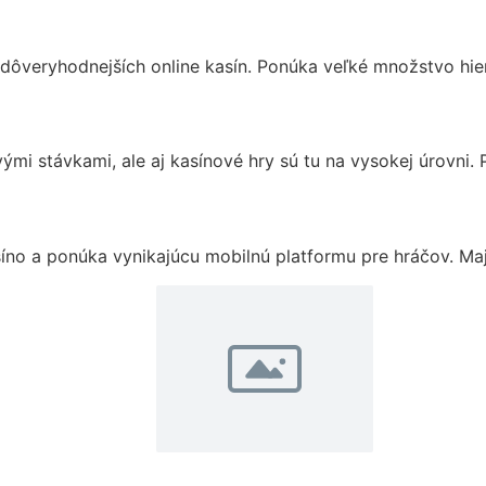
jdôveryhodnejších online kasín. Ponúka veľké množstvo hie
mi stávkami, ale aj kasínové hry sú tu na vysokej úrovni. 
íno a ponúka vynikajúcu mobilnú platformu pre hráčov. Maj