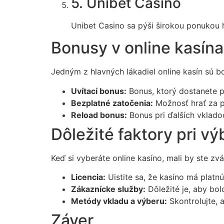
5. Unibet Casino
Unibet Casino sa pýši širokou ponukou 
Bonusy v online kasín
Jedným z hlavných lákadiel online kasín sú b
Uvítací bonus:
Bonus, ktorý dostanete pri
Bezplatné zatočenia:
Možnosť hrať za pe
Reload bonus:
Bonus pri ďalších vklado
Dôležité faktory pri vý
Keď si vyberáte online kasíno, mali by ste zvá
Licencia:
Uistite sa, že kasíno má platnú
Zákaznícke služby:
Dôležité je, aby bo
Metódy vkladu a výberu:
Skontrolujte, 
Záver