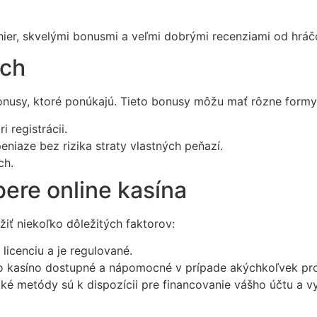
hier, skvelými bonusmi a veľmi dobrými recenziami od hráč
ach
onusy, ktoré ponúkajú. Tieto bonusy môžu mať rôzne formy,
 registrácii.
niaze bez rizika straty vlastných peňazí.
ch.
bere online kasína
žiť niekoľko dôležitých faktorov:
 licenciu a je regulované.
lo kasíno dostupné a nápomocné v prípade akýchkoľvek pr
aké metódy sú k dispozícii pre financovanie vášho účtu a vy