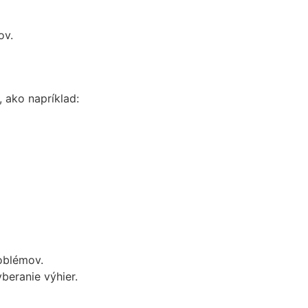
ov.
 ako napríklad:
oblémov.
beranie výhier.