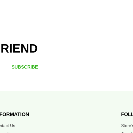
FRIEND
SUBSCRIBE
NFORMATION
FOL
ntact Us
Store