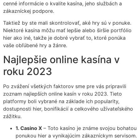
cenné informácie o kvalite kasína, jeho službách a
zákazníckej podpore.
Taktiež by ste mali skontrolovať, aké hry sú v ponuke.
Niektoré kasína môžu mať lepšie alebo širšie portfólio
hier ako iné, takže je dobré vybrať to, ktoré ponúka
vaše obľúbené hry a žánre.
Najlepšie online kasína v
roku 2023
Po zvážení všetkých faktorov sme pre vás pripravili
zoznam najlepších online kasín v roku 2023. Tieto
platformy boli vybrané na základe ich popularity,
dostupnosti hier, bonifikácií a celkového užívateľského
zážitku.
1. Casino X
– Toto kasíno je známe svojou bohatou
ponukou hier a vynikajúcim zákazníckym servisom.