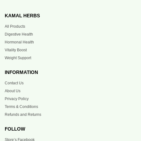
KAMAL HERBS
All Products
Digestive Health
Hormonal Health
Vitality Boost
Weight Support
INFORMATION
Contact Us
About Us
Privacy Policy
Terms & Conditions
Refunds and Returns
FOLLOW
Store’s Facebook