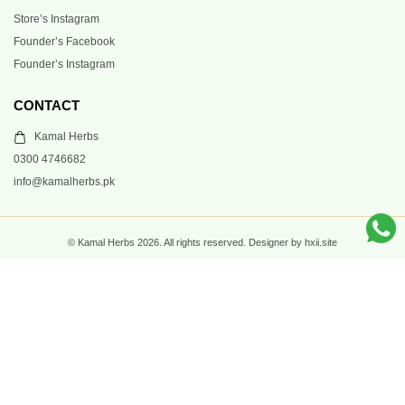
Store’s Instagram
Founder’s Facebook
Founder’s Instagram
CONTACT
Kamal Herbs
0300 4746682
info@kamalherbs.pk
© Kamal Herbs 2026. All rights reserved. Designer by hxii.site