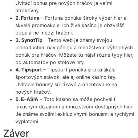
Uvítací bonus pre nových hráčov je veľmi
atraktívny.
2. Fortuna
– Fortuna ponúka široký výber hier a
skvelé promoakcie. Ich živé kasíno je obzvlášť
populárne medzi hráčmi.
3. SynotTip
– Tento web je známy svojou
jednoduchou navigáciou a množstvom výhodných
ponúk pre hráčov. Môžete tu nájsť rôzne typy hier,
od automatov po stolové hry.
4. Tipsport
– Tipsport ponúka širokú škálu
športových stávok, ale aj online kasíno hry.
Uvítacie bonusy sú lákavé a orientované na
nových hráčov.
5. E-ASIA
– Toto kasíno sa môže pochváliť
luxusným dizajnom a množstvom dostupných hier.
Je známe svojimi exkluzívnymi bonusmi a rýchlymi
výplatami.
Záver