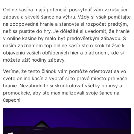
Online kasína majú potenciál poskytnúť vám vzrušujúcu
zábavu a skvelé šance na výhru. Vždy si však pamätajte
na zodpovedné hranie a stanovte si rozpočet predtým,
než sa pustíte do hry. Je dôležité si uvedomiť, že hranie
v online kasíne by malo byť predovšetkým zábavou. S
naším zoznamom top online kasín ste o krok bližšie k
objaveniu vašich obľúbených hier a platforiem, kde si
môžete užiť hodiny zábavy.
Veríme, že tento článok vám pomôže orientovať sa vo
svete online kasín a vybrať si to pravé miesto pre vaše
hranie. Nezabudnite si skontrolovať všetky bonusy a
promoakcie, aby ste maximalizovali svoje šance na
úspech!