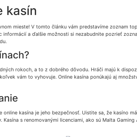
 kasín
rávnom mieste! V tomto článku vám predstavíme zoznam top o
 informácií a ďalšie možnosti si nezabudnite pozrieť zozn
du.
sínach?
dných rokoch, a to z dobrého dôvodu. Hráči majú k dispozícii
oľvek vám to vyhovuje. Online kasína ponúkajú aj množstv
anie
 online kasína je jeho bezpečnosť. Uistite sa, že kasíno má
v. Kasína s renomovanými licenciami, ako sú Malta Gaming