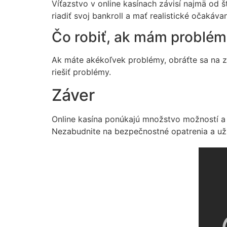
Víťazstvo v online kasínach závisí najmä od šť
riadiť svoj bankroll a mať realistické očakávan
Čo robiť, ak mám problém
Ak máte akékoľvek problémy, obráťte sa na 
riešiť problémy.
Záver
Online kasína ponúkajú množstvo možností a h
Nezabudnite na bezpečnostné opatrenia a uži