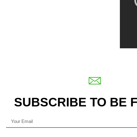
SUBSCRIBE TO BE 