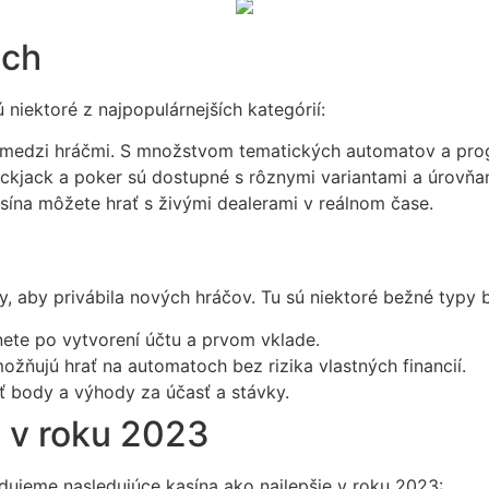
ach
ú niektoré z najpopulárnejších kategórií:
e medzi hráčmi. S množstvom tematických automatov a prog
ackjack a poker sú dostupné s rôznymi variantami a úrovňa
sína môžete hrať s živými dealerami v reálnom čase.
y, aby privábila nových hráčov. Tu sú niektoré bežné typy 
ete po vytvorení účtu a prvom vklade.
žňujú hrať na automatoch bez rizika vlastných financií.
 body a výhody za účasť a stávky.
a v roku 2023
dujeme nasledujúce kasína ako najlepšie v roku 2023: