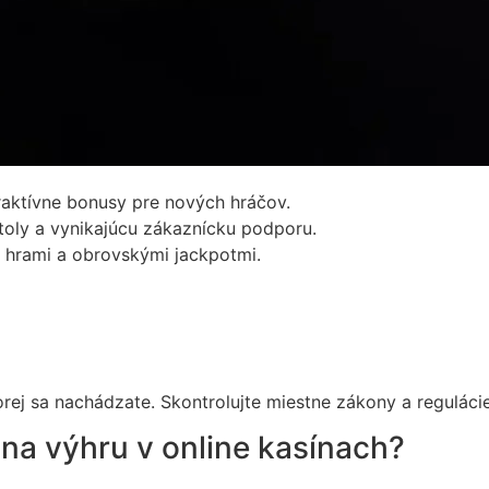
raktívne bonusy pre nových hráčov.
oly a vynikajúcu zákaznícku podporu.
 hrami a obrovskými jackpotmi.
ktorej sa nachádzate. Skontrolujte miestne zákony a reguláci
 na výhru v online kasínach?