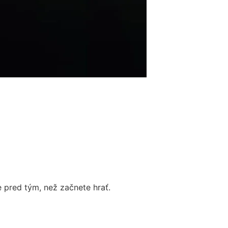
e pred tým, než začnete hrať.