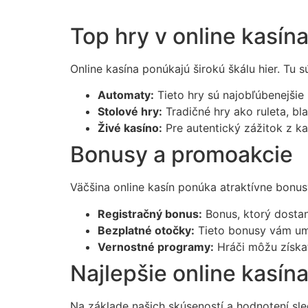
Top hry v online kasín
Online kasína ponúkajú širokú škálu hier. Tu s
Automaty:
Tieto hry sú najobľúbenejši
Stolové hry:
Tradičné hry ako ruleta, bl
Živé kasíno:
Pre autentický zážitok z ka
Bonusy a promoakcie
Väčšina online kasín ponúka atraktívne bonus
Registračný bonus:
Bonus, ktorý dostan
Bezplatné otočky:
Tieto bonusy vám umo
Vernostné programy:
Hráči môžu získať
Najlepšie online kasín
Na základe našich skúseností a hodnotení sle