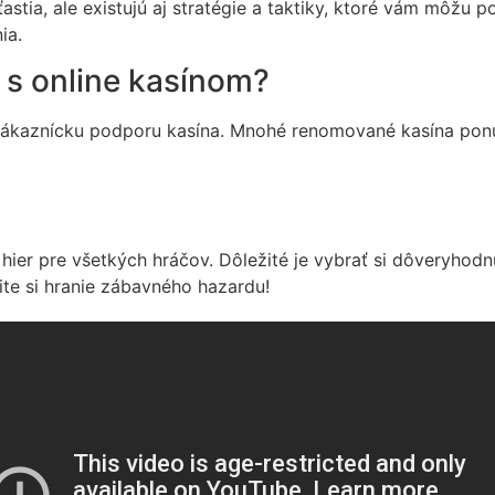
astia, ale existujú aj stratégie a taktiky, ktoré vám môžu p
ia.
 s online kasínom?
zákaznícku podporu kasína. Mnohé renomované kasína ponú
ier pre všetkých hráčov. Dôležité je vybrať si dôveryhodnú
te si hranie zábavného hazardu!