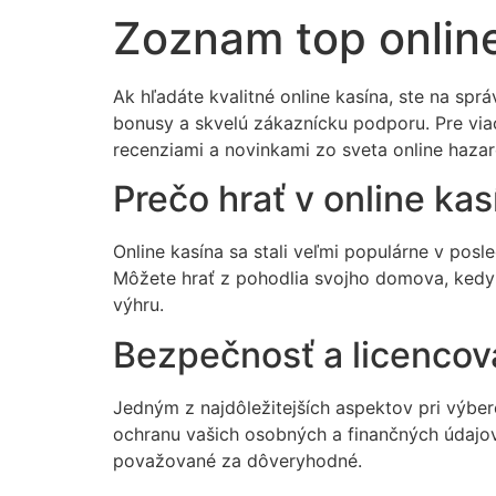
Zoznam top online
Ak hľadáte kvalitné online kasína, ste na sp
bonusy a skvelú zákaznícku podporu. Pre viac
recenziami a novinkami zo sveta online hazar
Prečo hrať v online ka
Online kasína sa stali veľmi populárne v posle
Môžete hrať z pohodlia svojho domova, kedyk
výhru.
Bezpečnosť a licencov
Jedným z najdôležitejších aspektov pri výbere
ochranu vašich osobných a finančných údajo
považované za dôveryhodné.