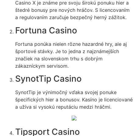
Casino X je známe pre svoju širokú ponuku hier a
štedré bonusy pre nových hráčov. S licencovaním
a regulovaním zaručuje bezpečný herný zážitok.
Fortuna Casino
Fortuna ponúka nielen rôzne hazardné hry, ale aj
športové stávky. Je to jedna z najznámejších
značiek na slovenskom trhu s dobrým
zákazníckym servisom.
SynotTip Casino
SynotTip je výnimočný vďaka svojej ponuke
špecifických hier a bonusov. Kasíno je licenciované
a užíva si vysokú reputáciu medzi hráčmi.
Tipsport Casino