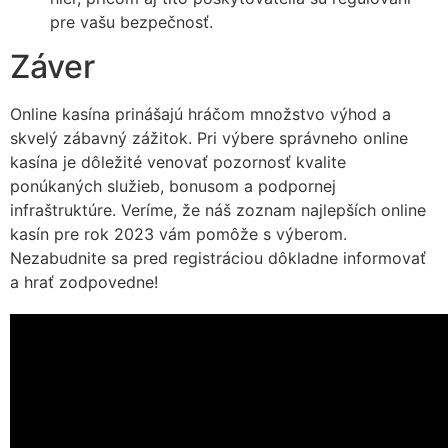
pre vašu bezpečnosť.
Záver
Online kasína prinášajú hráčom množstvo výhod a
skvelý zábavný zážitok. Pri výbere správneho online
kasína je dôležité venovať pozornosť kvalite
ponúkaných služieb, bonusom a podpornej
infraštruktúre. Veríme, že náš zoznam najlepších online
kasín pre rok 2023 vám pomôže s výberom.
Nezabudnite sa pred registráciou dôkladne informovať
a hrať zodpovedne!