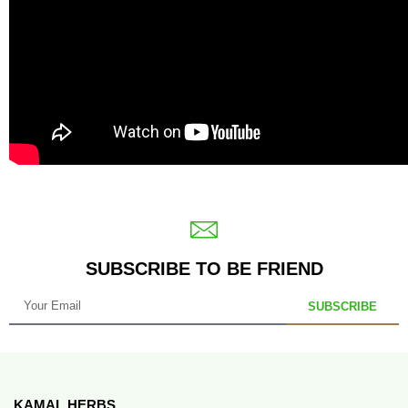
SUBSCRIBE TO BE FRIEND
SUBSCRIBE
KAMAL HERBS