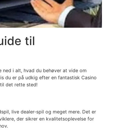
ide til
e ned i alt, hvad du behøver at vide om
is du er på udkig efter en fantastisk Casino
il det rette sted!
spil, live dealer-spil og meget mere. Det er
lere, der sikrer en kvalitetsoplevelse for
hov.