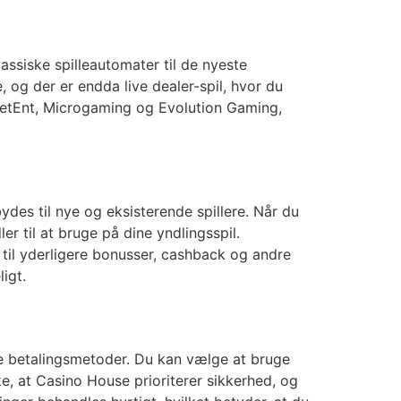
lassiske spilleautomater til de nyeste
 og der er endda live dealer-spil, hvor du
 NetEnt, Microgaming og Evolution Gaming,
des til nye og eksisterende spillere. Når du
r til at bruge på dine yndlingsspil.
til yderligere bonusser, cashback og andre
igt.
me betalingsmetoder. Du kan vælge at bruge
ke, at Casino House prioriterer sikkerhed, og