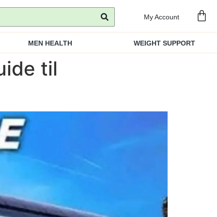
My Account
MEN HEALTH
WEIGHT SUPPORT
ide til