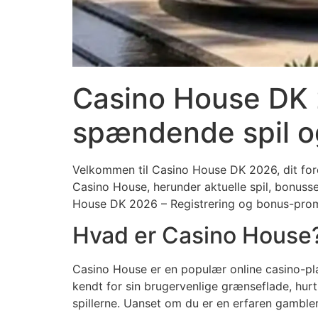
Casino House DK 2
spændende spil o
Velkommen til Casino House DK 2026, dit foret
Casino House, herunder aktuelle spil, bonusse
House DK 2026 – Registrering og bonus-pr
Hvad er Casino House
Casino House er en populær online casino-plat
kendt for sin brugervenlige grænseflade, hurt
spillerne. Uanset om du er en erfaren gambler 