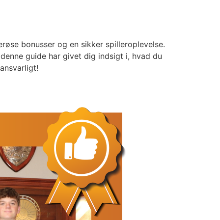
røse bonusser og en sikker spilleroplevelse.
 denne guide har givet dig indsigt i, hvad du
ansvarligt!