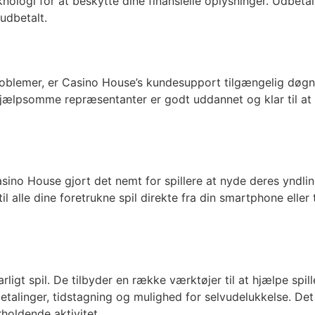
ologi for at beskytte dine finansielle oplysninger. Udbetali
udbetalt.
problemer, er Casino House’s kundesupport tilgængelig døg
f hjælpsomme repræsentanter er godt uddannet og klar til a
asino House gjort det nemt for spillere at nyde deres yndlin
l alle dine foretrukne spil direkte fra din smartphone eller 
rligt spil. De tilbyder en række værktøjer til at hjælpe spil
alinger, tidstagning og mulighed for selvudelukkelse. Det e
erholdende aktivitet.