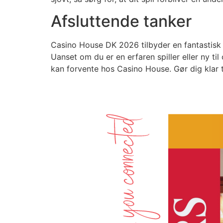
Afsluttende tanker
Casino House DK 2026 tilbyder en fantastisk 
Uanset om du er en erfaren spiller eller ny ti
kan forvente hos Casino House. Gør dig klar ti