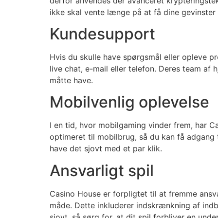
derfor anvendes der avanceret krypteringstekn
ikke skal vente længe på at få dine gevinster 
Kundesupport
Hvis du skulle have spørgsmål eller opleve 
live chat, e-mail eller telefon. Deres team a
måtte have.
Mobilvenlig oplevelse
I en tid, hvor mobilgaming vinder frem, har C
optimeret til mobilbrug, så du kan få adgang ti
have det sjovt med et par klik.
Ansvarligt spil
Casino House er forpligtet til at fremme ansva
måde. Dette inkluderer indskrænkning af indbet
sjovt, så sørg for, at dit spil forbliver en und