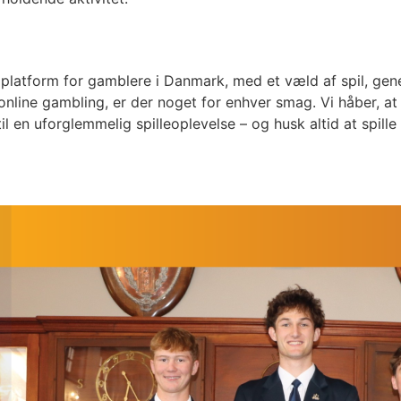
platform for gamblere i Danmark, med et væld af spil, gene
l online gambling, er der noget for enhver smag. Vi håber, at
l en uforglemmelig spilleoplevelse – og husk altid at spille 