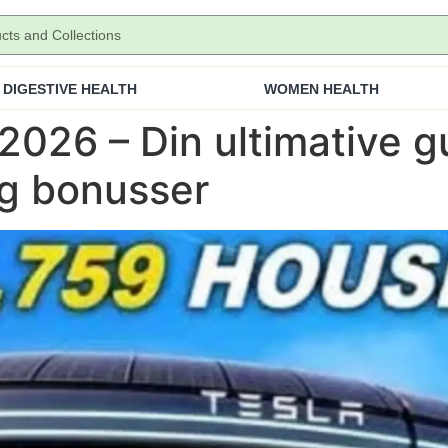
DIGESTIVE HEALTH
WOMEN HEALTH
026 – Din ultimative gu
g bonusser