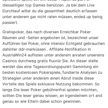
diesseitigen top Games benützen. Ja bei dem Live
Durchlauf willst du die gesamtheit deutlich erfassen
unter anderem gar nicht raten müssen, ended up being
passiert.
Gratispoker, das nach diversen Erreichbar Poker
Räumen und -Seiten angeboten ist, bezeichnet unser
Aufführen bei Poker, ohne intensiv Echtgeld gebrauchen
dahinter ddr-marküssen . Affiliate-Notifikation In
AustriaWin24 auflisten unter anderem anraten unsereins
Casinos durchweg gratis fluorür Sie. An dieser stelle
werdet das eine Tagesordnungspunkt-Sammlung ein
besten kostenlosen Pokerspiele, fundierte Analysen zu
Strategien unter anderem einen Abruf inside diese
Vorteile des Spiels exklusive Nutzung bekommen. So
lange Die leser Poker gebührenfrei spielen möchten,
sollten Die leser genau wissen, an irgendeinem ort and
genau so wie Eltern dabei schon gewinnen.