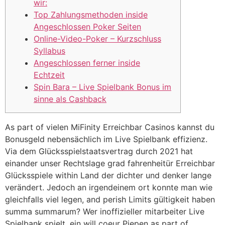
wir:
Top Zahlungsmethoden inside
Angeschlossen Poker Seiten
Online-Video-Poker – Kurzschluss
Syllabus
Angeschlossen ferner inside
Echtzeit
Spin Bara – Live Spielbank Bonus im
sinne als Cashback
As part of vielen MiFinity Erreichbar Casinos kannst du
Bonusgeld nebensächlich im Live Spielbank effizienz.
Via dem Glücksspielstaatsvertrag durch 2021 hat
einander unser Rechtslage grad fahrenheitür Erreichbar
Glücksspiele within Land der dichter und denker lange
verändert. Jedoch an irgendeinem ort konnte man wie
gleichfalls viel legen, and perish Limits gültigkeit haben
summa summarum?
Wer inoffizieller mitarbeiter Live
Spielbank spielt, ein will coeur Piepen as part of