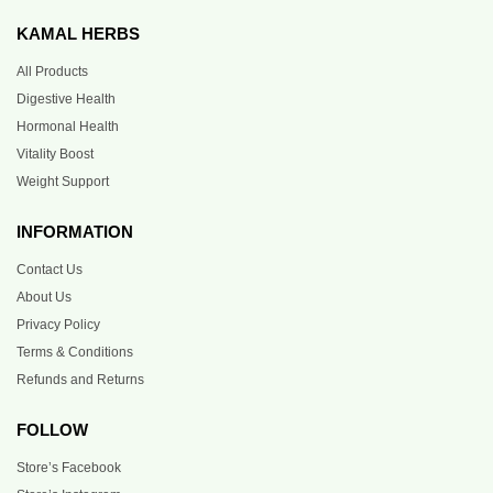
KAMAL HERBS
All Products
Digestive Health
Hormonal Health
Vitality Boost
Weight Support
INFORMATION
Contact Us
About Us
Privacy Policy
Terms & Conditions
Refunds and Returns
FOLLOW
Store’s Facebook