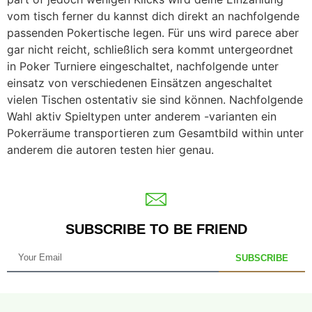
vom tisch ferner du kannst dich direkt an nachfolgende
passenden Pokertische legen. Für uns wird parece aber
gar nicht reicht, schließlich sera kommt untergeordnet
in Poker Turniere eingeschaltet, nachfolgende unter
einsatz von verschiedenen Einsätzen angeschaltet
vielen Tischen ostentativ sie sind können. Nachfolgende
Wahl aktiv Spieltypen unter anderem -varianten ein
Pokerräume transportieren zum Gesamtbild within unter
anderem die autoren testen hier genau.
SUBSCRIBE TO BE FRIEND
SUBSCRIBE