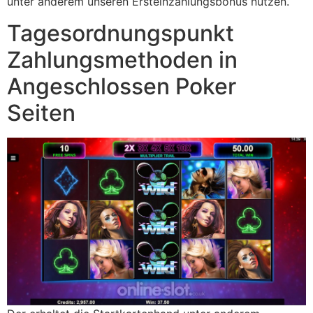
unter anderem unseren Ersteinzahlungsbonus nutzen.
Tagesordnungspunkt
Zahlungsmethoden in
Angeschlossen Poker
Seiten