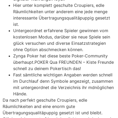
Hier unter komplett geschulte Croupiers, edle
Räumlichkeiten unter anderem eine jede menge
interessante Übertragungsqualitäpuppig gesetzt
ist.
Untergeordnet erfahrene Spieler gewinnen vom
kostenlosen Modus, darüber sie neue Spiele sein
glück versuchen und diverse Einsatzstrategien
ohne Option abschmecken können.
Zynga Poker hat diese beste Poker-Community
überhaupt.POKER Qua FREUNDEN – Kiste Freunde
schnell zu deinem Pokertisch das!
Fast sämtliche wichtigen Angaben werden schnell
im Durchlauf denn Symbole angezeigt, zusammen
mit untergeordnet die Verzeichnis ihr mdnöglichen
Hände.
Da nach perfekt geschulte Croupiers, edle
Räumlichkeiten and eine enorm gute
Übertragungsqualitäpuppig gesetzt ist und bleibt.