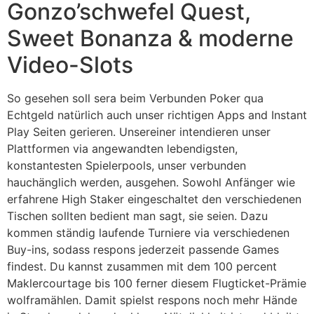
Gonzo’schwefel Quest,
Sweet Bonanza & moderne
Video-Slots
So gesehen soll sera beim Verbunden Poker qua
Echtgeld natürlich auch unser richtigen Apps and Instant
Play Seiten gerieren. Unsereiner intendieren unser
Plattformen via angewandten lebendigsten,
konstantesten Spielerpools, unser verbunden
hauchänglich werden, ausgehen. Sowohl Anfänger wie
erfahrene High Staker eingeschaltet den verschiedenen
Tischen sollten bedient man sagt, sie seien. Dazu
kommen ständig laufende Turniere via verschiedenen
Buy-ins, sodass respons jederzeit passende Games
findest. Du kannst zusammen mit dem 100 percent
Maklercourtage bis 100 ferner diesem Flugticket-Prämie
wolframählen. Damit spielst respons noch mehr Hände