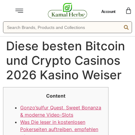
Account
Diese besten Bitcoin
und Crypto Casinos
2026 Kasino Weiser
Content
Gonzo’sulfur Quest, Sweet Bonanza
& moderne Video-Slots
Was Die leser in kostenlosen
Pokerseiten auftreiben, empfehlen