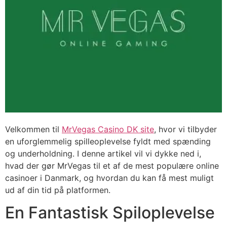
Velkommen til
MrVegas Casino DK site
, hvor vi tilbyder
en uforglemmelig spilleoplevelse fyldt med spænding
og underholdning. I denne artikel vil vi dykke ned i,
hvad der gør MrVegas til et af de mest populære online
casinoer i Danmark, og hvordan du kan få mest muligt
ud af din tid på platformen.
En Fantastisk Spiloplevelse