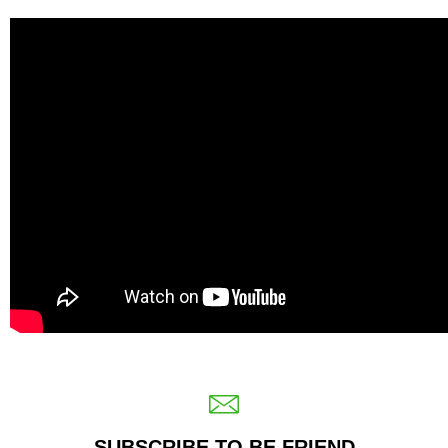
SUBSCRIBE TO BE FRIEND