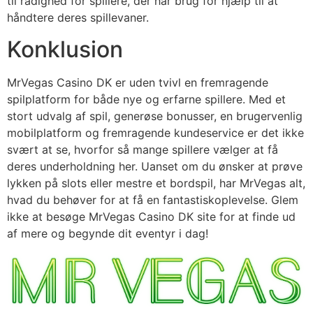
til rådighed for spillere, der har brug for hjælp til at
håndtere deres spillevaner.
Konklusion
MrVegas Casino DK er uden tvivl en fremragende
spilplatform for både nye og erfarne spillere. Med et
stort udvalg af spil, generøse bonusser, en brugervenlig
mobilplatform og fremragende kundeservice er det ikke
svært at se, hvorfor så mange spillere vælger at få
deres underholdning her. Uanset om du ønsker at prøve
lykken på slots eller mestre et bordspil, har MrVegas alt,
hvad du behøver for at få en fantastiskoplevelse. Glem
ikke at besøge MrVegas Casino DK site for at finde ud
af mere og begynde dit eventyr i dag!