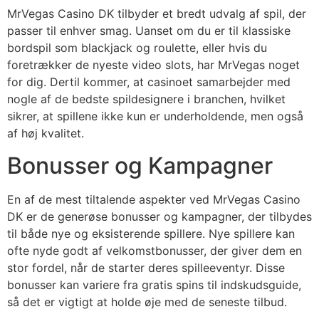
MrVegas Casino DK tilbyder et bredt udvalg af spil, der
passer til enhver smag. Uanset om du er til klassiske
bordspil som blackjack og roulette, eller hvis du
foretrækker de nyeste video slots, har MrVegas noget
for dig. Dertil kommer, at casinoet samarbejder med
nogle af de bedste spildesignere i branchen, hvilket
sikrer, at spillene ikke kun er underholdende, men også
af høj kvalitet.
Bonusser og Kampagner
En af de mest tiltalende aspekter ved MrVegas Casino
DK er de generøse bonusser og kampagner, der tilbydes
til både nye og eksisterende spillere. Nye spillere kan
ofte nyde godt af velkomstbonusser, der giver dem en
stor fordel, når de starter deres spilleeventyr. Disse
bonusser kan variere fra gratis spins til indskudsguide,
så det er vigtigt at holde øje med de seneste tilbud.