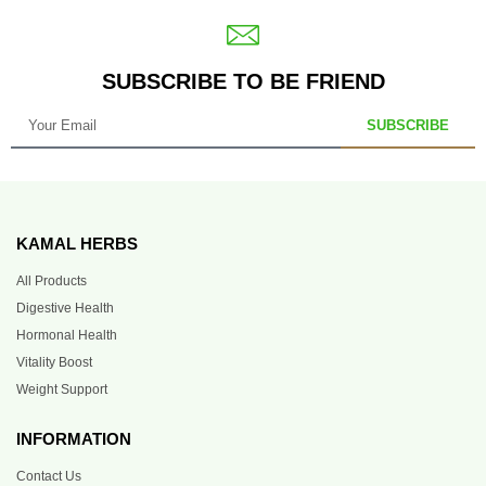
SUBSCRIBE TO BE FRIEND
SUBSCRIBE
KAMAL HERBS
All Products
Digestive Health
Hormonal Health
Vitality Boost
Weight Support
INFORMATION
Contact Us