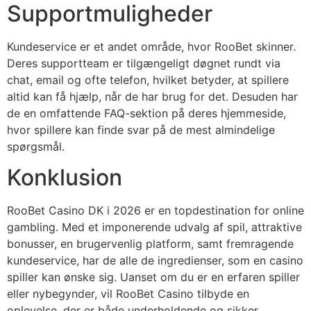
Supportmuligheder
Kundeservice er et andet område, hvor RooBet skinner.
Deres supportteam er tilgængeligt døgnet rundt via
chat, email og ofte telefon, hvilket betyder, at spillere
altid kan få hjælp, når de har brug for det. Desuden har
de en omfattende FAQ-sektion på deres hjemmeside,
hvor spillere kan finde svar på de mest almindelige
spørgsmål.
Konklusion
RooBet Casino DK i 2026 er en topdestination for online
gambling. Med et imponerende udvalg af spil, attraktive
bonusser, en brugervenlig platform, samt fremragende
kundeservice, har de alle de ingredienser, som en casino
spiller kan ønske sig. Uanset om du er en erfaren spiller
eller nybegynder, vil RooBet Casino tilbyde en
oplevelse, der er både underholdende og sikker.