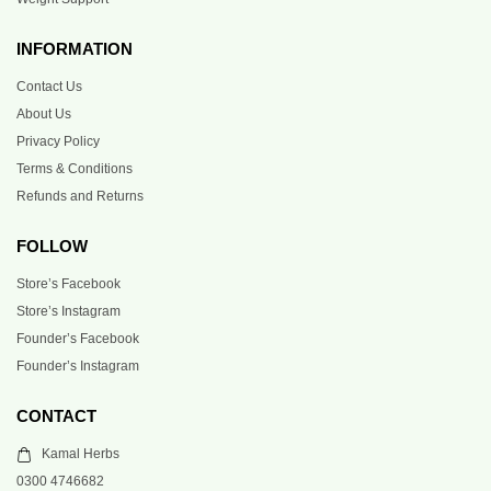
INFORMATION
Contact Us
About Us
Privacy Policy
Terms & Conditions
Refunds and Returns
FOLLOW
Store’s Facebook
Store’s Instagram
Founder’s Facebook
Founder’s Instagram
CONTACT
Kamal Herbs
0300 4746682