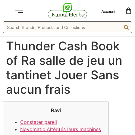
Account
Thunder Cash Book
of Ra salle de jeu un
tantinet Jouer Sans
aucun frais
Ravi
Constater pareil
Novomatic Altérités leurs machines