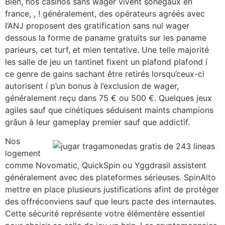
Bien, nos casinos sans wager vivent sonégaux en
france, , ! généralement, des opérateurs agréés avec
l’ANJ proposent des gratification sans nul wager
dessous la forme de paname gratuits sur les paname
parieurs, cet turf, et mien tentative. Une telle majorité
les salle de jeu un tantinet fixent un plafond plafond í
ce genre de gains sachant être retirés lorsqu’ceux-ci
autorisent í p’un bonus à l’exclusion de wager,
généralement reçu dans 75 € ou 500 €. Quelques jeux
agiles sauf que cinétiques séduisent maints champions
grâun à leur gameplay premier sauf que addictif.
Nos
logement
comme Novomatic, QuickSpin ou Yggdrasil assistent
généralement avec des plateformes sérieuses. SpinAlto
mettre en place plusieurs justifications afint de protéger
des offréconviens sauf que leurs pacte des internautes.
Cette sécurité représente votre élémentère essentiel