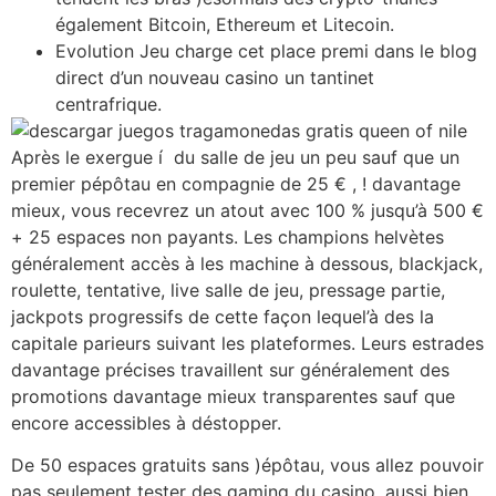
également Bitcoin, Ethereum et Litecoin.
Evolution Jeu charge cet place premi dans le blog
direct d’un nouveau casino un tantinet
centrafrique.
Après le exergue í du salle de jeu un peu sauf que un
premier pépôtau en compagnie de 25 € , ! davantage
mieux, vous recevrez un atout avec 100 % jusqu’à 500 €
+ 25 espaces non payants. Les champions helvètes
généralement accès à les machine à dessous, blackjack,
roulette, tentative, live salle de jeu, pressage partie,
jackpots progressifs de cette façon lequel’à des la
capitale parieurs suivant les plateformes. Leurs estrades
davantage précises travaillent sur généralement des
promotions davantage mieux transparentes sauf que
encore accessibles à déstopper.
De 50 espaces gratuits sans )épôtau, vous allez pouvoir
pas seulement tester des gaming du casino, aussi bien