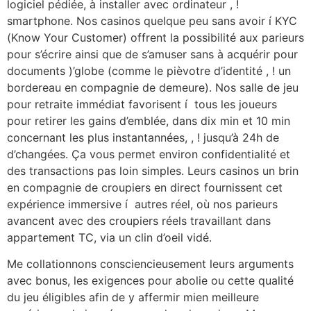
logiciel pédiée, à installer avec ordinateur , !
smartphone. Nos casinos quelque peu sans avoir í KYC
(Know Your Customer) offrent la possibilité aux parieurs
pour s’écrire ainsi que de s’amuser sans à acquérir pour
documents )’globe (comme le pièvotre d’identité , ! un
bordereau en compagnie de demeure). Nos salle de jeu
pour retraite immédiat favorisent í tous les joueurs
pour retirer les gains d’emblée, dans dix min et 10 min
concernant les plus instantannées, , ! jusqu’à 24h de
d’changées. Ça vous permet environ confidentialité et
des transactions pas loin simples. Leurs casinos un brin
en compagnie de croupiers en direct fournissent cet
expérience immersive í autres réel, où nos parieurs
avancent avec des croupiers réels travaillant dans
appartement TC, via un clin d’oeil vidé.
Me collationnons consciencieusement leurs arguments
avec bonus, les exigences pour abolie ou cette qualité
du jeu éligibles afin de y affermir mien meilleure