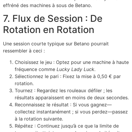
effréné des machines à sous de Betano.
7. Flux de Session : De
Rotation en Rotation
Une session courte typique sur Betano pourrait
ressembler à ceci :
Choisissez le jeu : Optez pour une machine à haute
fréquence comme
Lucky Lady Luck
.
Sélectionnez le pari : Fixez la mise à 0,50 € par
rotation.
Tournez : Regardez les rouleaux défiler ; les
résultats apparaissent en moins de deux secondes.
Reconnaissez le résultat : Si vous gagnez—
collectez instantanément ; si vous perdez—passez
à la rotation suivante.
Répétez : Continuez jusqu’à ce que la limite de