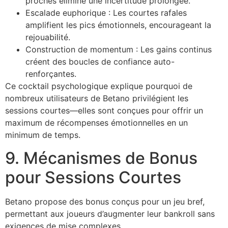
proches élimine une incertitude prolongée.
Escalade euphorique : Les courtes rafales
amplifient les pics émotionnels, encourageant la
rejouabilité.
Construction de momentum : Les gains continus
créent des boucles de confiance auto-
renforçantes.
Ce cocktail psychologique explique pourquoi de
nombreux utilisateurs de Betano privilégient les
sessions courtes—elles sont conçues pour offrir un
maximum de récompenses émotionnelles en un
minimum de temps.
9. Mécanismes de Bonus
pour Sessions Courtes
Betano propose des bonus conçus pour un jeu bref,
permettant aux joueurs d’augmenter leur bankroll sans
exigences de mise complexes.