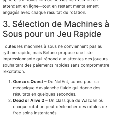
attendant en ligne—tout en restant mentalement
engagés avec chaque résultat de rotation.
3. Sélection de Machines à
Sous pour un Jeu Rapide
Toutes les machines à sous ne conviennent pas au
rythme rapide, mais Betano propose une liste
impressionnante qui répond aux attentes des joueurs
souhaitant des paiements rapides sans compromettre
l’excitation.
Gonzo’s Quest
– De NetEnt, connu pour sa
mécanique d’avalanche fluide qui donne des
résultats en quelques secondes.
Dead or Alive 2
– Un classique de Wazdan où
chaque rotation peut déclencher des rafales de
free‑spins instantanés.