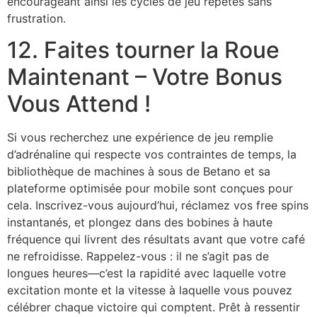
encourageant ainsi les cycles de jeu répétés sans
frustration.
12. Faites tourner la Roue
Maintenant – Votre Bonus
Vous Attend !
Si vous recherchez une expérience de jeu remplie
d’adrénaline qui respecte vos contraintes de temps, la
bibliothèque de machines à sous de Betano et sa
plateforme optimisée pour mobile sont conçues pour
cela. Inscrivez-vous aujourd’hui, réclamez vos free spins
instantanés, et plongez dans des bobines à haute
fréquence qui livrent des résultats avant que votre café
ne refroidisse. Rappelez-vous : il ne s’agit pas de
longues heures—c’est la rapidité avec laquelle votre
excitation monte et la vitesse à laquelle vous pouvez
célébrer chaque victoire qui comptent. Prêt à ressentir