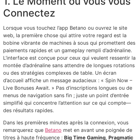
1. Le Moment où vous vous
Connectez
Lorsque vous touchez l’app Betano ou ouvrez le site
web, la première chose qui attire votre regard est la
bobine vibrante de machines à sous qui promettent des
paiements rapides et un gameplay rempli d’adrénaline.
L’interface est conçue pour ceux qui veulent ressentir la
montée d’adrénaline sans attendre de longues rotations
ou des stratégies complexes de table. Un écran
d’accueil affiche un message audacieux : « Spin Now –
Live Bonuses Await. » Pas d’inscriptions longues ou de
menus de navigation sans fin ; juste un point d’entrée
simplifié qui concentre l’attention sur ce qui compte—
des résultats rapides.
Dans les premières minutes après la connexion, vous
remarquerez que
Betano
met en avant une poignée de
titres à haute fréquence :
Big Time Gaming
,
Pragmatic