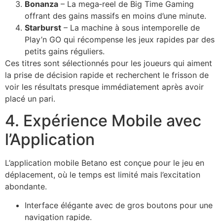
Bonanza
– La mega‑reel de Big Time Gaming
offrant des gains massifs en moins d’une minute.
Starburst
– La machine à sous intemporelle de
Play’n GO qui récompense les jeux rapides par des
petits gains réguliers.
Ces titres sont sélectionnés pour les joueurs qui aiment
la prise de décision rapide et recherchent le frisson de
voir les résultats presque immédiatement après avoir
placé un pari.
4. Expérience Mobile avec
l’Application
L’application mobile Betano est conçue pour le jeu en
déplacement, où le temps est limité mais l’excitation
abondante.
Interface élégante avec de gros boutons pour une
navigation rapide.