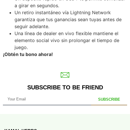
a girar en segundos.
Un retiro instantáneo vía Lightning Network
garantiza que tus ganancias sean tuyas antes de
seguir adelante.
Una línea de dealer en vivo flexible mantiene el
elemento social vivo sin prolongar el tiempo de
juego.
¡Obtén tu bono ahora!
SUBSCRIBE TO BE FRIEND
SUBSCRIBE