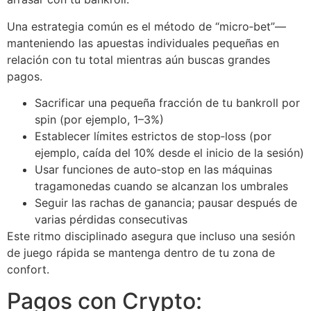
Una estrategia común es el método de “micro‑bet”—
manteniendo las apuestas individuales pequeñas en
relación con tu total mientras aún buscas grandes
pagos.
Sacrificar una pequeña fracción de tu bankroll por
spin (por ejemplo, 1–3%)
Establecer límites estrictos de stop‑loss (por
ejemplo, caída del 10% desde el inicio de la sesión)
Usar funciones de auto‑stop en las máquinas
tragamonedas cuando se alcanzan los umbrales
Seguir las rachas de ganancia; pausar después de
varias pérdidas consecutivas
Este ritmo disciplinado asegura que incluso una sesión
de juego rápida se mantenga dentro de tu zona de
confort.
Pagos con Crypto: