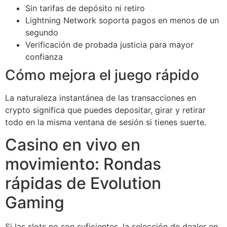
Sin tarifas de depósito ni retiro
Lightning Network soporta pagos en menos de un
segundo
Verificación de probada justicia para mayor
confianza
Cómo mejora el juego rápido
La naturaleza instantánea de las transacciones en
crypto significa que puedes depositar, girar y retirar
todo en la misma ventana de sesión si tienes suerte.
Casino en vivo en
movimiento: Rondas
rápidas de Evolution
Gaming
Si las slots no son suficientes, la selección de dealer en