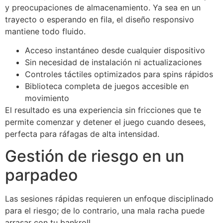
y preocupaciones de almacenamiento. Ya sea en un
trayecto o esperando en fila, el diseño responsivo
mantiene todo fluido.
Acceso instantáneo desde cualquier dispositivo
Sin necesidad de instalación ni actualizaciones
Controles táctiles optimizados para spins rápidos
Biblioteca completa de juegos accesible en
movimiento
El resultado es una experiencia sin fricciones que te
permite comenzar y detener el juego cuando desees,
perfecta para ráfagas de alta intensidad.
Gestión de riesgo en un
parpadeo
Las sesiones rápidas requieren un enfoque disciplinado
para el riesgo; de lo contrario, una mala racha puede
arrasar con tu bankroll.