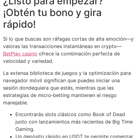
¿Listo para empezar?
¡Obtén tu bono y gira
rápido!
Si lo que buscas son ráfagas cortas de alta emoción—y
valoras las transacciones instantáneas en crypto—
BetPlay casino
ofrece la combinación perfecta de
velocidad y variedad.
La extensa biblioteca de juegos y la optimización para
navegador móvil significan que puedes iniciar una
sesión dondequiera que estés, mientras que las
estrategias de micro‑betting mantienen el riesgo
manejable.
Encontrarás slots clásicos como Book of Dead
junto con lanzamientos más recientes de Big Time
Gaming.
Un depósito rápido en USDT te permite comenzar