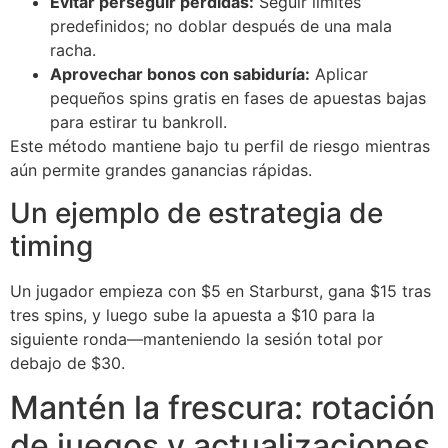
Evitar perseguir pérdidas:
Seguir límites
predefinidos; no doblar después de una mala
racha.
Aprovechar bonos con sabiduría:
Aplicar
pequeños spins gratis en fases de apuestas bajas
para estirar tu bankroll.
Este método mantiene bajo tu perfil de riesgo mientras
aún permite grandes ganancias rápidas.
Un ejemplo de estrategia de
timing
Un jugador empieza con $5 en Starburst, gana $15 tras
tres spins, y luego sube la apuesta a $10 para la
siguiente ronda—manteniendo la sesión total por
debajo de $30.
Mantén la frescura: rotación
de juegos y actualizaciones