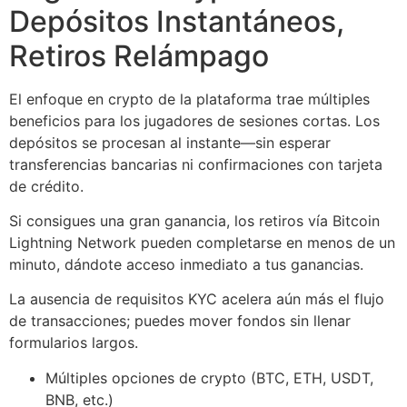
Depósitos Instantáneos,
Retiros Relámpago
El enfoque en crypto de la plataforma trae múltiples
beneficios para los jugadores de sesiones cortas. Los
depósitos se procesan al instante—sin esperar
transferencias bancarias ni confirmaciones con tarjeta
de crédito.
Si consigues una gran ganancia, los retiros vía Bitcoin
Lightning Network pueden completarse en menos de un
minuto, dándote acceso inmediato a tus ganancias.
La ausencia de requisitos KYC acelera aún más el flujo
de transacciones; puedes mover fondos sin llenar
formularios largos.
Múltiples opciones de crypto (BTC, ETH, USDT,
BNB, etc.)