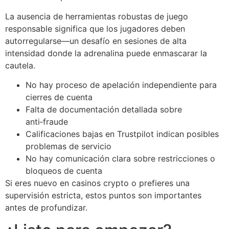
La ausencia de herramientas robustas de juego
responsable significa que los jugadores deben
autorregularse—un desafío en sesiones de alta
intensidad donde la adrenalina puede enmascarar la
cautela.
No hay proceso de apelación independiente para
cierres de cuenta
Falta de documentación detallada sobre
anti‑fraude
Calificaciones bajas en Trustpilot indican posibles
problemas de servicio
No hay comunicación clara sobre restricciones o
bloqueos de cuenta
Si eres nuevo en casinos crypto o prefieres una
supervisión estricta, estos puntos son importantes
antes de profundizar.