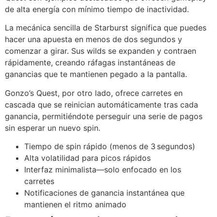
de alta energía con mínimo tiempo de inactividad.
La mecánica sencilla de Starburst significa que puedes
hacer una apuesta en menos de dos segundos y
comenzar a girar. Sus wilds se expanden y contraen
rápidamente, creando ráfagas instantáneas de
ganancias que te mantienen pegado a la pantalla.
Gonzo’s Quest, por otro lado, ofrece carretes en
cascada que se reinician automáticamente tras cada
ganancia, permitiéndote perseguir una serie de pagos
sin esperar un nuevo spin.
Tiempo de spin rápido (menos de 3 segundos)
Alta volatilidad para picos rápidos
Interfaz minimalista—solo enfocado en los
carretes
Notificaciones de ganancia instantánea que
mantienen el ritmo animado