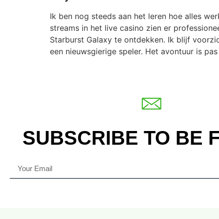
Ik ben nog steeds aan het leren hoe alles wer
streams in het live casino zien er profession
Starburst Galaxy te ontdekken. Ik blijf voor
een nieuwsgierige speler. Het avontuur is pa
SUBSCRIBE TO BE 