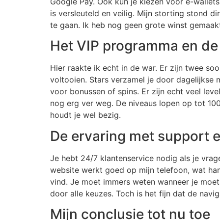
Google Pay. Ook kun je kiezen voor e-wallets z
is versleuteld en veilig. Mijn storting stond d
te gaan. Ik heb nog geen grote winst gemaak
Het VIP programma en de
Hier raakte ik echt in de war. Er zijn twee so
voltooien. Stars verzamel je door dagelijkse m
voor bonussen of spins. Er zijn echt veel level
nog erg ver weg. De niveaus lopen op tot 100.
houdt je wel bezig.
De ervaring met support e
Je hebt 24/7 klantenservice nodig als je vra
website werkt goed op mijn telefoon, wat hand
vind. Je moet immers weten wanneer je moet s
door alle keuzes. Toch is het fijn dat de navig
Mijn conclusie tot nu toe