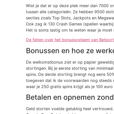
Wist je dat er op deze plek meer dan 7000 onli
tussen alle categorieën. Ze hebben 9500 slots
secties zoals Top Slots, Jackpots en Megawa
Ook zag ik 130 Crash Games (spellen waarbij 
Het is soms lastig om te weten waar je moet b
De feiten over het bonussysteem van Betport
Bonussen en hoe ze werk
De welkomstbonus ziet er op papier geweldig u
stortingen. Bij je eerste storting van minima
spins. De derde storting brengt nog eens 50%
toegeven dat ik de voorwaarden nog steeds n
waar je 250 gratis spins krijgt als je 100 eur
Betalen en opnemen zond
Geld storten voelde gelukkig heel vertrouwd