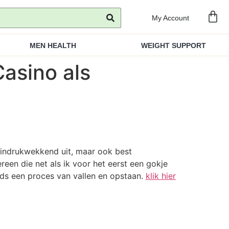
My Account
MEN HEALTH
WEIGHT SUPPORT
Casino als
t indrukwekkend uit, maar ook best
een die net als ik voor het eerst een gokje
teeds een proces van vallen en opstaan.
klik hier