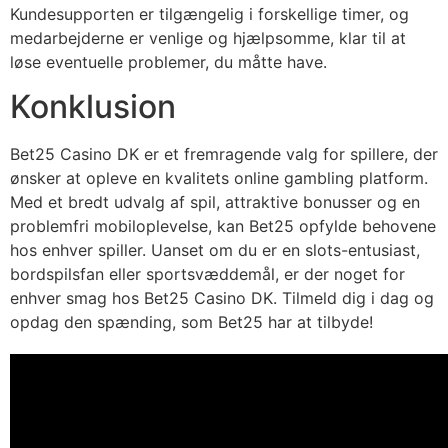
Kundesupporten er tilgængelig i forskellige timer, og
medarbejderne er venlige og hjælpsomme, klar til at
løse eventuelle problemer, du måtte have.
Konklusion
Bet25 Casino DK er et fremragende valg for spillere, der
ønsker at opleve en kvalitets online gambling platform.
Med et bredt udvalg af spil, attraktive bonusser og en
problemfri mobiloplevelse, kan Bet25 opfylde behovene
hos enhver spiller. Uanset om du er en slots-entusiast,
bordspilsfan eller sportsvæddemål, er der noget for
enhver smag hos Bet25 Casino DK. Tilmeld dig i dag og
opdag den spænding, som Bet25 har at tilbyde!