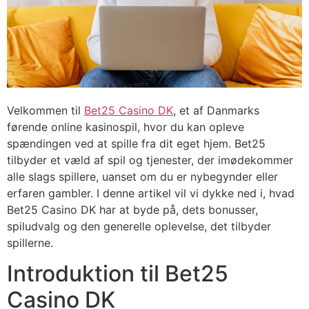
Velkommen til
Bet25 Casino DK
, et af Danmarks
førende online kasinospil, hvor du kan opleve
spændingen ved at spille fra dit eget hjem. Bet25
tilbyder et væld af spil og tjenester, der imødekommer
alle slags spillere, uanset om du er nybegynder eller
erfaren gambler. I denne artikel vil vi dykke ned i, hvad
Bet25 Casino DK har at byde på, dets bonusser,
spiludvalg og den generelle oplevelse, det tilbyder
spillerne.
Introduktion til Bet25
Casino DK