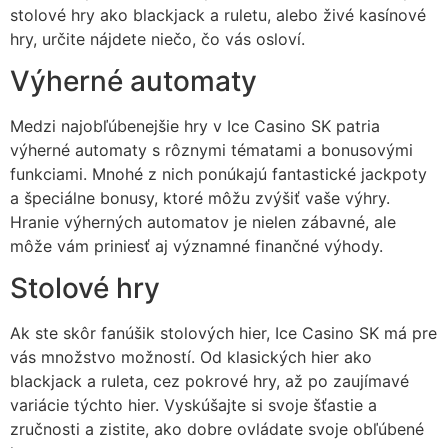
stolové hry ako blackjack a ruletu, alebo živé kasínové
hry, určite nájdete niečo, čo vás osloví.
Výherné automaty
Medzi najobľúbenejšie hry v Ice Casino SK patria
výherné automaty s rôznymi tématami a bonusovými
funkciami. Mnohé z nich ponúkajú fantastické jackpoty
a špeciálne bonusy, ktoré môžu zvýšiť vaše výhry.
Hranie výherných automatov je nielen zábavné, ale
môže vám priniesť aj významné finančné výhody.
Stolové hry
Ak ste skôr fanúšik stolových hier, Ice Casino SK má pre
vás množstvo možností. Od klasických hier ako
blackjack a ruleta, cez pokrové hry, až po zaujímavé
variácie týchto hier. Vyskúšajte si svoje šťastie a
zručnosti a zistite, ako dobre ovládate svoje obľúbené