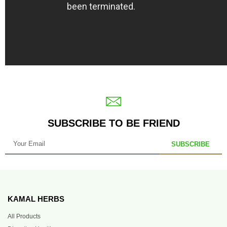
SUBSCRIBE TO BE FRIEND
SUBSCRIBE
KAMAL HERBS
All Products