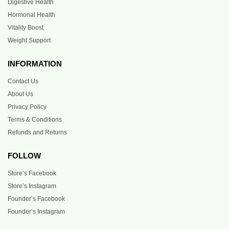
Digestive Health
Hormonal Health
Vitality Boost
Weight Support
INFORMATION
Contact Us
About Us
Privacy Policy
Terms & Conditions
Refunds and Returns
FOLLOW
Store’s Facebook
Store’s Instagram
Founder’s Facebook
Founder’s Instagram