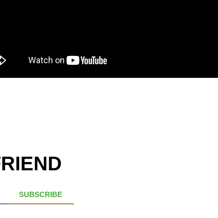
FRIEND
SUBSCRIBE