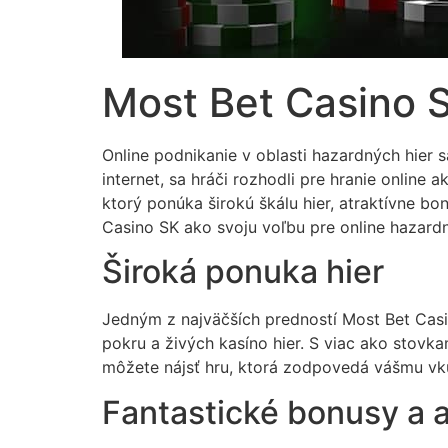
Most Bet Casino S
Online podnikanie v oblasti hazardných hier 
internet, sa hráči rozhodli pre hranie online
ktorý ponúka širokú škálu hier, atraktívne b
Casino SK ako svoju voľbu pre online hazardn
Široká ponuka hier
Jedným z najväčších predností Most Bet Casino
pokru a živých kasíno hier. S viac ako stov
môžete nájsť hru, ktorá zodpovedá vášmu vkusu
Fantastické bonusy a 