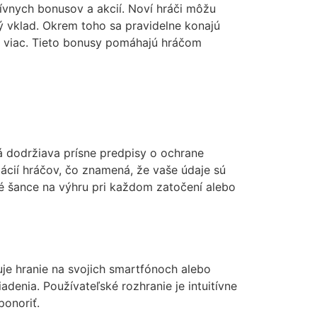
tívnych bonusov a akcií. Noví hráči môžu
ý vklad. Okrem toho sa pravidelne konajú
e viac. Tieto bonusy pomáhajú hráčom
á dodržiava prísne predpisy o ochrane
ácií hráčov, čo znamená, že vaše údaje sú
é šance na výhru pri každom zatočení alebo
je hranie na svojich smartfónoch alebo
adenia. Používateľské rozhranie je intuitívne
ponoriť.