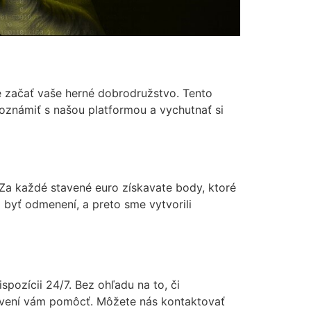
e začať vaše herné dobrodružstvo. Tento
oznámiť s našou platformou a vychutnať si
Za každé stavené euro získavate body, ktoré
i byť odmenení, a preto sme vytvorili
pozícii 24/7. Bez ohľadu na to, či
ravení vám pomôcť. Môžete nás kontaktovať