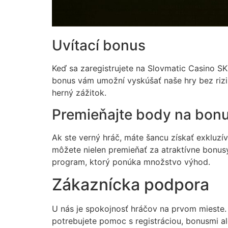
Uvítací bonus
Keď sa zaregistrujete na Slovmatic Casino S
bonus vám umožní vyskúšať naše hry bez rizi
herný zážitok.
Premieňajte body na bon
Ak ste verný hráč, máte šancu získať exkluz
môžete nielen premieňať za atraktívne bonusy,
program, ktorý ponúka množstvo výhod.
Zákaznícka podpora
U nás je spokojnosť hráčov na prvom mieste. 
potrebujete pomoc s registráciou, bonusmi a