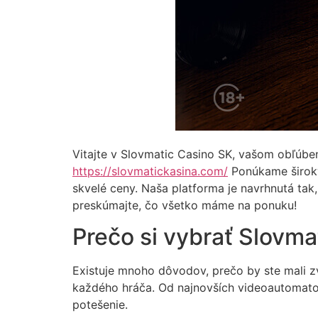
Vitajte v Slovmatic Casino SK, vašom obľúbe
https://slovmatickasina.com/
Ponúkame široký 
skvelé ceny. Naša platforma je navrhnutá tak,
preskúmajte, čo všetko máme na ponuku!
Prečo si vybrať Slovma
Existuje mnoho dôvodov, prečo by ste mali z
každého hráča. Od najnovších videoautomatov,
potešenie.