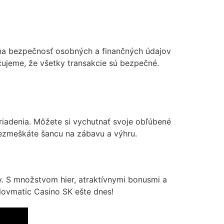
 na bezpečnosť osobných a finančných údajov
čujeme, že všetky transakcie sú bezpečné.
ariadenia. Môžete si vychutnať svoje obľúbené
nezmeškáte šancu na zábavu a výhru.
y. S množstvom hier, atraktívnymi bonusmi a
Slovmatic Casino SK ešte dnes!