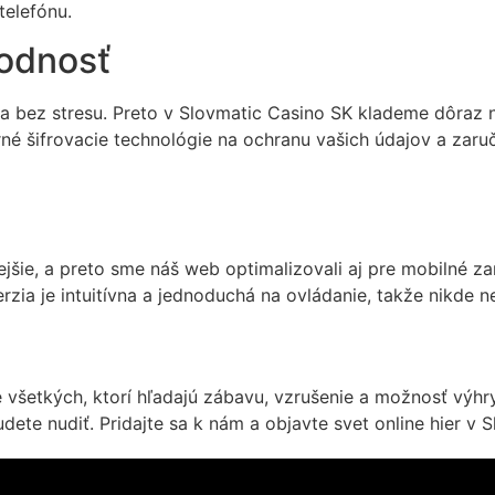
telefónu.
odnosť
 a bez stresu. Preto v Slovmatic Casino SK klademe dôraz
né šifrovacie technológie na ochranu vašich údajov a zaru
ejšie, a preto sme náš web optimalizovali aj pre mobilné z
zia je intuitívna a jednoduchá na ovládanie, takže nikde 
 všetkých, ktorí hľadajú zábavu, vzrušenie a možnosť výhr
ete nudiť. Pridajte sa k nám a objavte svet online hier v 