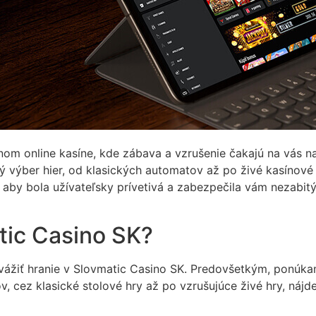
nom online kasíne, kde zábava a vzrušenie čakajú na vás 
výber hier, od klasických automatov až po živé kasínové s
 aby bola užívateľsky prívetivá a zabezpečila vám nezabitý 
tic Casino SK?
vážiť hranie v Slovmatic Casino SK. Predovšetkým, ponúkam
 cez klasické stolové hry až po vzrušujúce živé hry, nájd