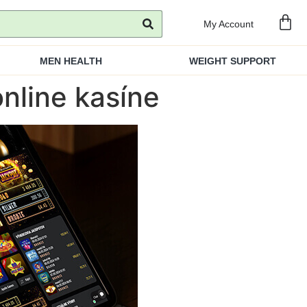
My Account
MEN HEALTH
WEIGHT SUPPORT
nline kasíne