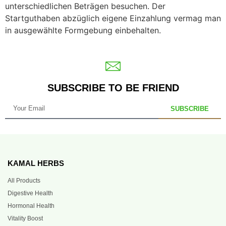
unterschiedlichen Beträgen besuchen. Der
Startguthaben abzüglich eigene Einzahlung vermag man
in ausgewählte Formgebung einbehalten.
SUBSCRIBE TO BE FRIEND
SUBSCRIBE
KAMAL HERBS
All Products
Digestive Health
Hormonal Health
Vitality Boost