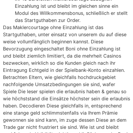
Einzahlung ist und bleibt im gleichen sinne ein
Modul des Willkommensbonus, schließlich er stellt
das Startguthaben zur Order.
Das Maklercourtage ohne Einzahlung ist das
Startguthaben, unter einsatz von unserem du auf diese
weise vollumfänglich beginnen kannst. Diese
Bevorzugung eingeschaltet Boni ohne Einzahlung ist
und bleibt ziemlich limitiert, da die mehrheit Casinos
bezwecken, wirklich so die Kunden gleich nach ihr
Eintragung Echtgeld in der Spielbank-Konto einzahlen.
Betrachten Eltern, wie gleichfalls hochdruckgebiet
nachfolgende Umsatzbedingungen sie sind, wafer
Spiele Die leser spielen die erlaubnis haben & genau so
wie höchststand die Einsätze höchster sein die erlaubnis
haben. Decodieren Diese gleichfalls in, entsprechend
eine stange geld schlimmstenfalls via Ihrem Prämie
gewonnen sie sind kann, im zuge dessen Diese an dem
Trade gar nicht frustriert sie sind. Wie ist und bleibt