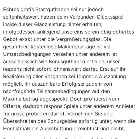
Echtes gratis Startguthaben sei nur jedoch
seltenheitswert haben beim Verbunden-Glücksspiel
inside dieser Glanzleistung hinter erhalten,
infolgedessen anliegend unsereins so ein obig dotiertes
Gebot exakt unter die Vergrößerungsglas. Die
gesamtheit kostenlose Maklercourtage ist via
Umsatzbedingungen versehen unter anderem ist
ausschliesslich wie Bonusguthaben erteilen, unser
respons nicht sofort lohnenswert darfst. Erst auf ihr
Realisierung aller Vorgaben sei folgende Auszahlung
möglich. Ihr auszahlbare Erfolg sei zudem von
nachfolgende Teilnahmebedingungen auf den
Maximalbetrag abgespeckt. Doch profitierst vom
Offerte, dadurch respons Spiele unter anderem Anbieter
für nüsse probieren darfst. Vernehmen Sie über
Überschreiten des Bonusgeldes sofortig unter, wenn die
Höchstmaß ein Ausschüttung erreicht ist und bleibt.