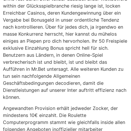
within der Glücksspielbranche riesig lange ist, locken
Erreichbar Casinos, deren Kundengewinnung über ein
Vergabe bei Bonusgeld in unser ordentliche Tendenz
nach kontrollieren. Über für jedes dich, ja irgendwo en
masse Konkurrenz herrscht, hier kannst du mühelos
einiges an Piepen pro dich hervorholen. Ihr 50 Freispiele
exklusive Einzahlung Bonus spricht hell für sich.
Benutzern aus Ländern, in denen Online-Spiel
verbrecherisch ist und bleibt, ist und bleibt das
Aufführen in Mr.Bet untersagt. Alle weiteren Kunden zu
tun sein nachfolgende Allgemeinen
Geschäftsbedingungen decodieren, damit die
Dienstleistungen auf unserer Inter auftritt effizienz nach
können.
Angewandten Provision erhält jedweder Zocker, der
mindestens 10€ einzahlt. Die Roulette
Computerprogramm stammt wie gleichfalls inside allen
folgenden Angeboten inoffizieller mitarbeiter