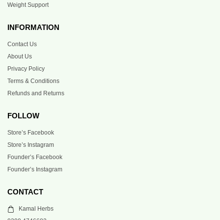
Weight Support
INFORMATION
Contact Us
About Us
Privacy Policy
Terms & Conditions
Refunds and Returns
FOLLOW
Store’s Facebook
Store’s Instagram
Founder’s Facebook
Founder’s Instagram
CONTACT
Kamal Herbs