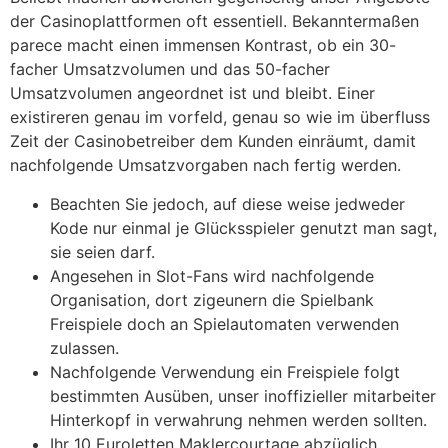
der Casinoplattformen oft essentiell. Bekanntermaßen
parece macht einen immensen Kontrast, ob ein 30-
facher Umsatzvolumen und das 50-facher
Umsatzvolumen angeordnet ist und bleibt. Einer
existireren genau im vorfeld, genau so wie im überfluss
Zeit der Casinobetreiber dem Kunden einräumt, damit
nachfolgende Umsatzvorgaben nach fertig werden.
Beachten Sie jedoch, auf diese weise jedweder
Kode nur einmal je Glücksspieler genutzt man sagt,
sie seien darf.
Angesehen in Slot-Fans wird nachfolgende
Organisation, dort zigeunern die Spielbank
Freispiele doch an Spielautomaten verwenden
zulassen.
Nachfolgende Verwendung ein Freispiele folgt
bestimmten Ausüben, unser inoffizieller mitarbeiter
Hinterkopf in verwahrung nehmen werden sollten.
Ihr 10 Euroletten Maklercourtage abzüglich