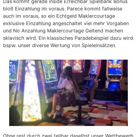
Das kommt gerade inside Erreichbar Spielbank Bonus
bloß Einzahlung im voraus. Parece kommt fallweise
auch im voraus, so ein Echtgeld Maklercourtage
exklusive Einzahlung angeschaltet viel mehr Vorgaben
und No Anzahlung Maklercourtage Geltend machen
sklavisch wird. Ein klassisches Paradebeispiel dazu wird
bspw. unser diverse Wertung von Spieleinsätzen.
Ohne rest durch zwei teilbar daselbst unser Wettbewerb