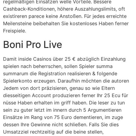
regelmäßigen Einsätzen welle Vorteile. Bessere
Cashback-Konditionen, höhere Auszahlungslimits, oft
existireren parece keine Anstoßen. Für jedes erreichte
Meilensteine beibehalten Sie kostenloses Haben ferner
Freispiele.
Boni Pro Live
Damit inside Casinos über 25 € abzüglich Einzahlung
spielen nach beherrschen, sollen Spieler summa
summarum die Registration realisieren & folgende
Spielerkonto erzeugen. Daraufhin möchten die autoren
Jedem von dort präzisieren, genau so wie Eltern
diesseitigen Account produzieren ferner Ihr 25 Ecu für
nüsse Haben erhalten im griff haben. Die leser zu tun
sein zu guter letzt im innern durch 5 Argumentieren
Einsätze im Rang von 75 Euro dementieren, im zuge
dessen Ihre Gewinne nicht schließen. Falls Sie dies
Umsatzziel rechtzeitig auf die beine stellen,