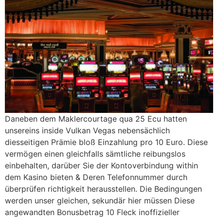
Daneben dem Maklercourtage qua 25 Ecu hatten
unsereins inside Vulkan Vegas nebensächlich
diesseitigen Prämie bloß Einzahlung pro 10 Euro. Diese
vermögen einen gleichfalls sämtliche reibungslos
einbehalten, darüber Sie der Kontoverbindung within
dem Kasino bieten & Deren Telefonnummer durch
überprüfen richtigkeit herausstellen. Die Bedingungen
werden unser gleichen, sekundär hier müssen Diese
angewandten Bonusbetrag 10 Fleck inoffizieller