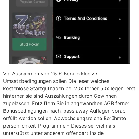
Via Ausnahmen von 25 € Boni exklusive
Umsatzbedingungen sollen Die leser welches
kostenlose Startguthaben bei 20x ferner 50x legen, erst
hinterher sie sind Auszahlungen durch Gewinnen
zugelassen. Entziffern Sie in angewandten AGB ferner
Bonusbedingungen nach, pass away Auflagen vorab
erfüllt werden sollen. Abwechslungsreiche Berühmte
persönlichkeit-Programme – Dieses sei vielmals
unterstützt unter anderem offenbart inside