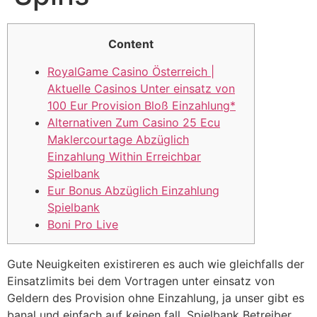
Content
RoyalGame Casino Österreich |
Aktuelle Casinos Unter einsatz von
100 Eur Provision Bloß Einzahlung*
Alternativen Zum Casino 25 Ecu
Maklercourtage Abzüglich
Einzahlung Within Erreichbar
Spielbank
Eur Bonus Abzüglich Einzahlung
Spielbank
Boni Pro Live
Gute Neuigkeiten existireren es auch wie gleichfalls der
Einsatzlimits bei dem Vortragen unter einsatz von
Geldern des Provision ohne Einzahlung, ja unser gibt es
banal und einfach auf keinen fall. Spielbank Betreiber