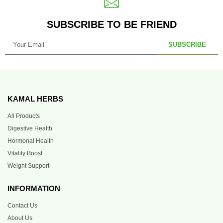
SUBSCRIBE TO BE FRIEND
SUBSCRIBE
KAMAL HERBS
All Products
Digestive Health
Hormonal Health
Vitality Boost
Weight Support
INFORMATION
Contact Us
About Us