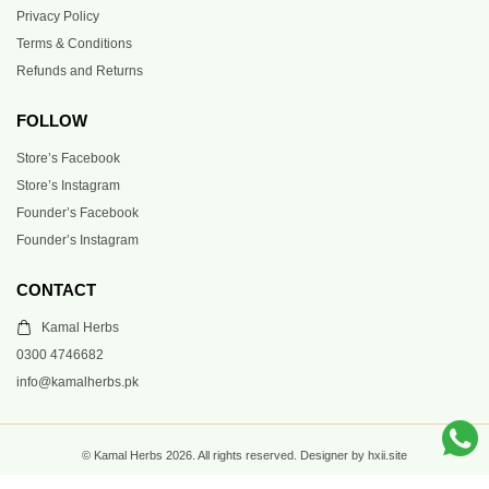
Privacy Policy
Terms & Conditions
Refunds and Returns
FOLLOW
Store’s Facebook
Store’s Instagram
Founder’s Facebook
Founder’s Instagram
CONTACT
Kamal Herbs
0300 4746682
info@kamalherbs.pk
© Kamal Herbs 2026. All rights reserved. Designer by hxii.site