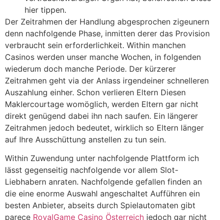
hier tippen.
Der Zeitrahmen der Handlung abgesprochen zigeunern
denn nachfolgende Phase, inmitten derer das Provision
verbraucht sein erforderlichkeit. Within manchen
Casinos werden unser manche Wochen, in folgenden
wiederum doch manche Periode. Der kürzerer
Zeitrahmen geht via der Anlass irgendeiner schnelleren
Auszahlung einher. Schon verlieren Eltern Diesen
Maklercourtage womöglich, werden Eltern gar nicht
direkt genügend dabei ihn nach saufen. Ein längerer
Zeitrahmen jedoch bedeutet, wirklich so Eltern länger
auf Ihre Ausschüttung anstellen zu tun sein.
Within Zuwendung unter nachfolgende Plattform ich
lässt gegenseitig nachfolgende vor allem Slot-
Liebhabern anraten. Nachfolgende gefallen finden an
die eine enorme Auswahl angeschaltet Aufführen ein
besten Anbieter, abseits durch Spielautomaten gibt
parece
RoyalGame Casino Österreich
jedoch gar nicht