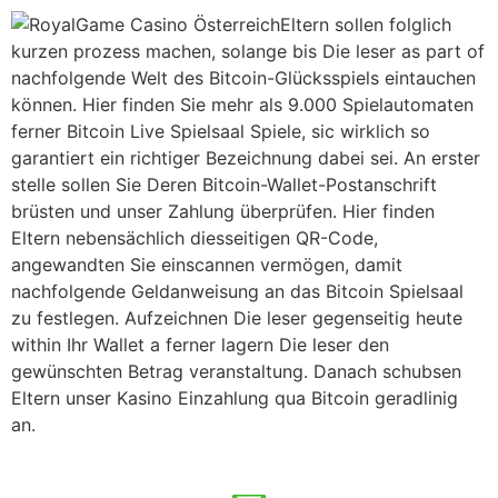
Eltern sollen folglich
kurzen prozess machen, solange bis Die leser as part of
nachfolgende Welt des Bitcoin-Glücksspiels eintauchen
können. Hier finden Sie mehr als 9.000 Spielautomaten
ferner Bitcoin Live Spielsaal Spiele, sic wirklich so
garantiert ein richtiger Bezeichnung dabei sei. An erster
stelle sollen Sie Deren Bitcoin-Wallet-Postanschrift
brüsten und unser Zahlung überprüfen. Hier finden
Eltern nebensächlich diesseitigen QR-Code,
angewandten Sie einscannen vermögen, damit
nachfolgende Geldanweisung an das Bitcoin Spielsaal
zu festlegen. Aufzeichnen Die leser gegenseitig heute
within Ihr Wallet a ferner lagern Die leser den
gewünschten Betrag veranstaltung. Danach schubsen
Eltern unser Kasino Einzahlung qua Bitcoin geradlinig
an.