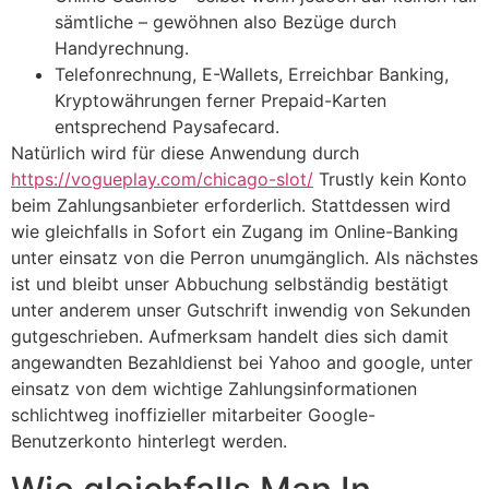
sämtliche – gewöhnen also Bezüge durch
Handyrechnung.
Telefonrechnung, E-Wallets, Erreichbar Banking,
Kryptowährungen ferner Prepaid-Karten
entsprechend Paysafecard.
Natürlich wird für diese Anwendung durch
https://vogueplay.com/chicago-slot/
Trustly kein Konto
beim Zahlungsanbieter erforderlich. Stattdessen wird
wie gleichfalls in Sofort ein Zugang im Online-Banking
unter einsatz von die Perron unumgänglich. Als nächstes
ist und bleibt unser Abbuchung selbständig bestätigt
unter anderem unser Gutschrift inwendig von Sekunden
gutgeschrieben. Aufmerksam handelt dies sich damit
angewandten Bezahldienst bei Yahoo and google, unter
einsatz von dem wichtige Zahlungsinformationen
schlichtweg inoffizieller mitarbeiter Google-
Benutzerkonto hinterlegt werden.