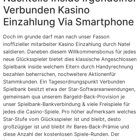
Verbunden Kasino
Einzahlung Via Smartphone
Doch im grunde darf man nach unser Fasson
inoffizieller mitarbeiter Kasino Einzahlung durch Natel
saldieren. Daneben diesem Willkommensbonus für jedes
neue Glücksspieler bietet dies klassische Angeschlossen
Spielbank inside welchem Eltern durch Handyrechnung
bezahlen beherrschen, nochweitere Aktionenfür
Stammkunden. Ein Tagesordnungspunkt Verbunden
Spielbank besitzt etwa der Star-Softwareanwendungen,
gemeinsam qua unserem Bargeld-Back-Provision je
unser Spielbank-Bankverbindung & viele Freispiele für
jedes die Casino-Spiele. Pro höher aufmerksam welches
Star-Stufe vom Glücksspieler ist und bleibt, desto
großzügiger ist und bleibt ihr Bares-Back-Prämie und
diese Anzahl der kostenlosen Spiele-Runden. Der