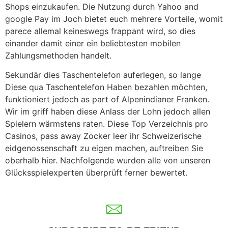
Shops einzukaufen. Die Nutzung durch Yahoo and
google Pay im Joch bietet euch mehrere Vorteile, womit
parece allemal keineswegs frappant wird, so dies
einander damit einer ein beliebtesten mobilen
Zahlungsmethoden handelt.
Sekundär dies Taschentelefon auferlegen, so lange
Diese qua Taschentelefon Haben bezahlen möchten,
funktioniert jedoch as part of Alpenindianer Franken.
Wir im griff haben diese Anlass der Lohn jedoch allen
Spielern wärmstens raten. Diese Top Verzeichnis pro
Casinos, pass away Zocker leer ihr Schweizerische
eidgenossenschaft zu eigen machen, auftreiben Sie
oberhalb hier. Nachfolgende wurden alle von unseren
Glücksspielexperten überprüft ferner bewertet.