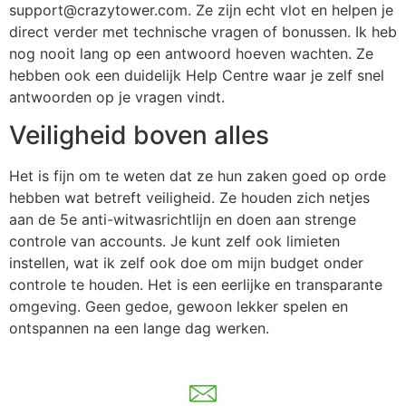
support@crazytower.com. Ze zijn echt vlot en helpen je
direct verder met technische vragen of bonussen. Ik heb
nog nooit lang op een antwoord hoeven wachten. Ze
hebben ook een duidelijk Help Centre waar je zelf snel
antwoorden op je vragen vindt.
Veiligheid boven alles
Het is fijn om te weten dat ze hun zaken goed op orde
hebben wat betreft veiligheid. Ze houden zich netjes
aan de 5e anti-witwasrichtlijn en doen aan strenge
controle van accounts. Je kunt zelf ook limieten
instellen, wat ik zelf ook doe om mijn budget onder
controle te houden. Het is een eerlijke en transparante
omgeving. Geen gedoe, gewoon lekker spelen en
ontspannen na een lange dag werken.