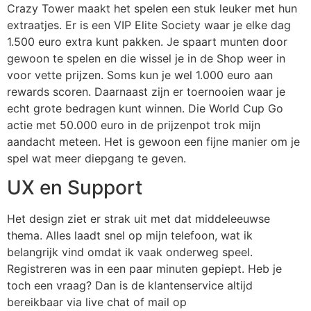
Crazy Tower maakt het spelen een stuk leuker met hun
extraatjes. Er is een VIP Elite Society waar je elke dag
1.500 euro extra kunt pakken. Je spaart munten door
gewoon te spelen en die wissel je in de Shop weer in
voor vette prijzen. Soms kun je wel 1.000 euro aan
rewards scoren. Daarnaast zijn er toernooien waar je
echt grote bedragen kunt winnen. Die World Cup Go
actie met 50.000 euro in de prijzenpot trok mijn
aandacht meteen. Het is gewoon een fijne manier om je
spel wat meer diepgang te geven.
UX en Support
Het design ziet er strak uit met dat middeleeuwse
thema. Alles laadt snel op mijn telefoon, wat ik
belangrijk vind omdat ik vaak onderweg speel.
Registreren was in een paar minuten gepiept. Heb je
toch een vraag? Dan is de klantenservice altijd
bereikbaar via live chat of mail op