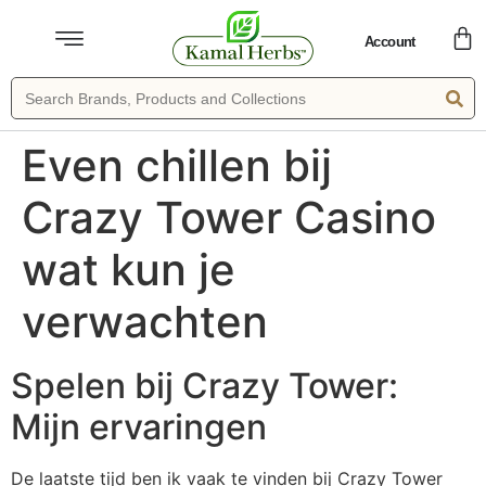
Account
Even chillen bij
Crazy Tower Casino
wat kun je
verwachten
Spelen bij Crazy Tower:
Mijn ervaringen
De laatste tijd ben ik vaak te vinden bij Crazy Tower