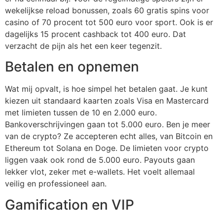
wekelijkse reload bonussen, zoals 60 gratis spins voor
casino of 70 procent tot 500 euro voor sport. Ook is er
dagelijks 15 procent cashback tot 400 euro. Dat
verzacht de pijn als het een keer tegenzit.
Betalen en opnemen
Wat mij opvalt, is hoe simpel het betalen gaat. Je kunt
kiezen uit standaard kaarten zoals Visa en Mastercard
met limieten tussen de 10 en 2.000 euro.
Bankoverschrijvingen gaan tot 5.000 euro. Ben je meer
van de crypto? Ze accepteren echt alles, van Bitcoin en
Ethereum tot Solana en Doge. De limieten voor crypto
liggen vaak ook rond de 5.000 euro. Payouts gaan
lekker vlot, zeker met e-wallets. Het voelt allemaal
veilig en professioneel aan.
Gamification en VIP