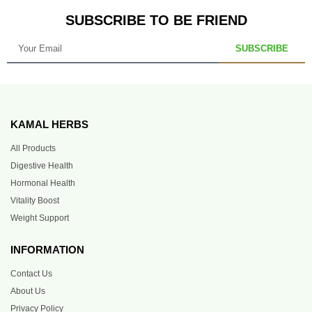
SUBSCRIBE TO BE FRIEND
SUBSCRIBE
KAMAL HERBS
All Products
Digestive Health
Hormonal Health
Vitality Boost
Weight Support
INFORMATION
Contact Us
About Us
Privacy Policy